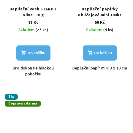
Depilační vosk STARPIL
Depilační papírky
oliva 110 g
obličejové mini 100ks
79 Kč
56 Kč
Skladem
(>5 ks)
Skladem
(4 ks)
Do košíku
Do košíku
pro dokonale hladkou
Depilační papír mini 3 x 10 cm
pokožku
Tip
Doprava zdarma