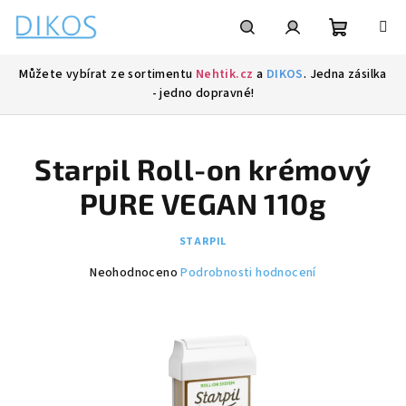
Přejít
na
obsah
Nákupní
Hledat
Přihlášení
Můžete vybírat ze sortimentu
Nehtik.cz
a
DIKOS
. Jedna zásilka
- jedno dopravné!
košík
Starpil Roll-on krémový
PURE VEGAN 110g
STARPIL
Průměrné
Neohodnoceno
Podrobnosti hodnocení
hodnocení
produktu
je
0,0
z
5
hvězdiček.