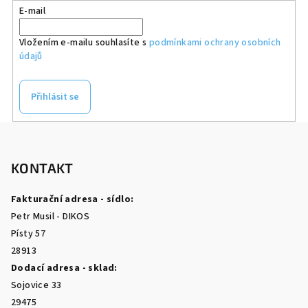
E-mail
Vložením e-mailu souhlasíte s
podmínkami ochrany osobních
údajů
Přihlásit se
Z
á
p
KONTAKT
a
Fakturační adresa - sídlo:
t
Petr Musil - DIKOS
í
Písty 57
28913
Dodací adresa - sklad:
Sojovice 33
29475