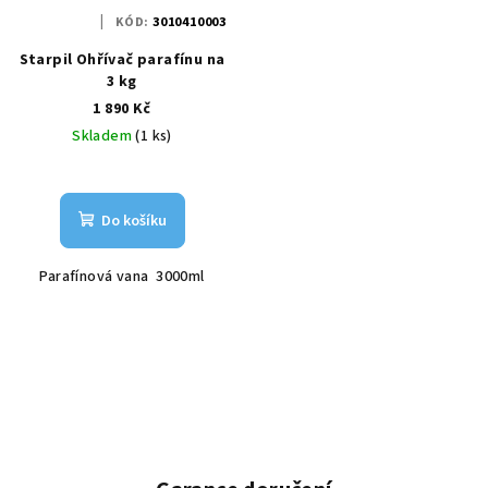
KÓD:
3010410003
Starpil Ohřívač parafínu na
3 kg
1 890 Kč
Skladem
(1 ks)
Do košíku
Parafínová vana 3000ml