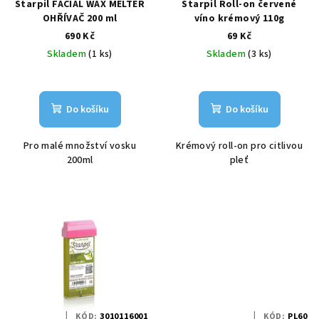
Starpil FACIAL WAX MELTER
Starpil Roll-on červené
OHŘÍVAČ 200 ml
víno krémový 110g
690 Kč
69 Kč
Skladem
(1 ks)
Skladem
(3 ks)
Do košíku
Do košíku
Pro malé množství vosku
Krémový roll-on pro citlivou
200ml
pleť
KÓD:
3010116001
KÓD:
PL60