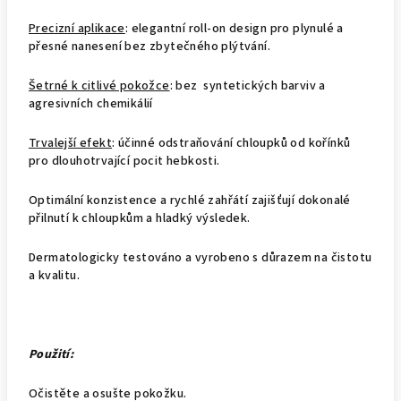
Precizní aplikace
: elegantní roll-on design pro plynulé a
přesné nanesení bez zbytečného plýtvání.
Šetrné k citlivé pokožce
: bez syntetických barviv a
agresivních chemikálií
Trvalejší efekt
: účinné odstraňování chloupků od kořínků
pro dlouhotrvající pocit hebkosti.
Optimální konzistence a rychlé zahřátí zajišťují dokonalé
přilnutí k chloupkům a hladký výsledek.
Dermatologicky testováno a vyrobeno s důrazem na čistotu
a kvalitu.
Použití:
Očistěte a osušte pokožku.