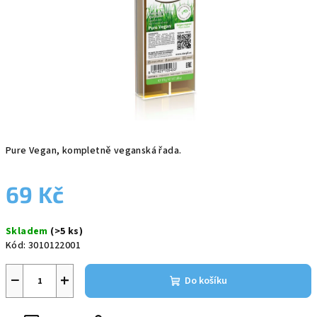
Pure Vegan, kompletně veganská řada.
69 Kč
Měrná
Skladem
(>5 ks)
cena:
Kód:
3010122001
−
+
Do košíku