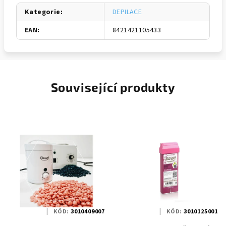
Kategorie
:
DEPILACE
EAN
:
8421421105433
Související produkty
KÓD:
3010409007
KÓD:
3010125001