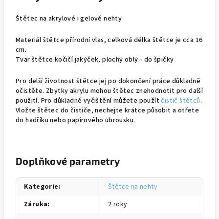
Štětec na akrylové i gelové nehty
Materiál štětce přírodní vlas, celková délka štětce je cca 16
cm.
Tvar štětce kočičí jakýček, plochý oblý - do špičky
Pro delší životnost štětce jej po dokončení práce důkladně
očistěte. Zbytky akrylu mohou štětec znehodnotit pro další
použití. Pro důkladné vyčištění můžete použít
čistič štětců
.
Vložte štětec do čističe, nechejte krátce působit a otřete
do hadříku nebo papírového ubrousku.
Doplňkové parametry
Kategorie
:
Štětce na nehty
Záruka
:
2 roky