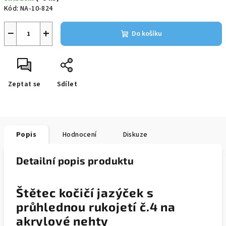
cena:
Kód:
NA-10-824
−
+
Do košíku
Zeptat se
Sdílet
Popis
Hodnocení
Diskuze
Detailní popis produktu
Štětec kočičí jazýček s
průhlednou rukojetí č.4 na
akrylové nehty