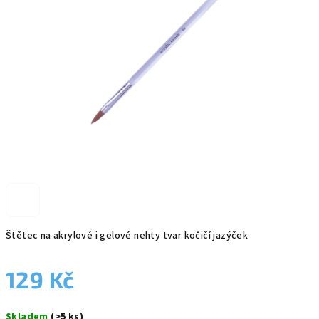
5
hvězdiček.
Štětec na akrylové i gelové nehty tvar kočičí jazýček
129 Kč
Měrná
Skladem
(>5 ks)