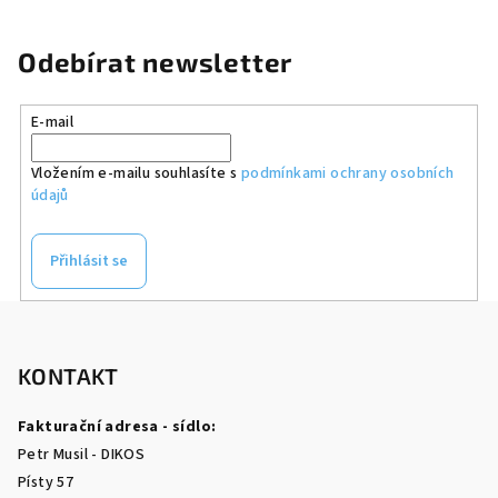
Odebírat newsletter
E-mail
Vložením e-mailu souhlasíte s
podmínkami ochrany osobních
údajů
Přihlásit se
Z
á
p
KONTAKT
a
Fakturační adresa - sídlo:
t
Petr Musil - DIKOS
í
Písty 57