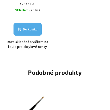
Měrná
55 Kč / 1 ks
cena:
Skladem
(>5 ks)
Do košíku
Doza skleněná s víčkem na
liquid pro akrylové nehty
Podobné produkty