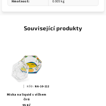
Hmotnost
:
0.005 kg
Související produkty
KÓD:
NA-10-112
Miska na liquid s víčkem
čirá
55 Kč