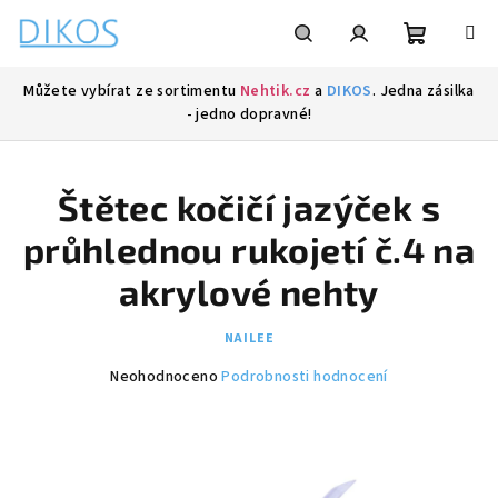
Přejít
na
obsah
Nákupní
Hledat
Přihlášení
Můžete vybírat ze sortimentu
Nehtik.cz
a
DIKOS
. Jedna zásilka
- jedno dopravné!
košík
Štětec kočičí jazýček s
průhlednou rukojetí č.4 na
akrylové nehty
NAILEE
Průměrné
Neohodnoceno
Podrobnosti hodnocení
hodnocení
produktu
je
0,0
z