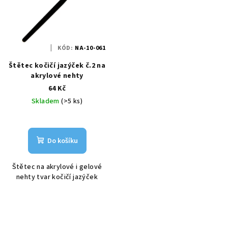
KÓD:
NA-10-061
Štětec kočičí jazýček č.2 na
akrylové nehty
64 Kč
Skladem
(>5 ks)
Do košíku
Štětec na akrylové i gelové
nehty tvar kočičí jazýček