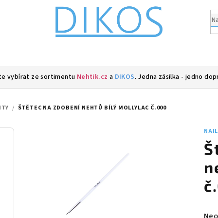
e vybírat ze sortimentu
Nehtik.cz
a
DIKOS
. Jedna zásilka - jedno dop
HTY
/
ŠTĚTEC NA ZDOBENÍ NEHTŮ BÍLÝ MOLLYLAC Č.000
NAI
Š
n
č
Prů
Neo