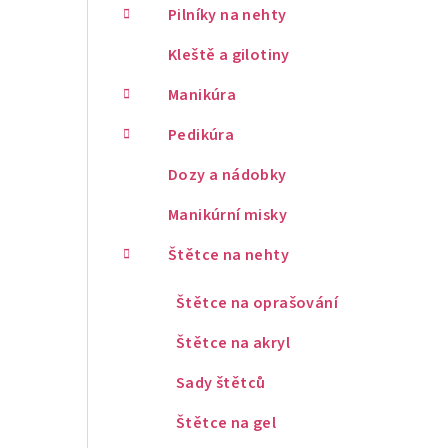
Pilníky na nehty
Kleště a gilotiny
Manikúra
Pedikúra
Dozy a nádobky
Manikúrní misky
Štětce na nehty
Štětce na oprašování
Štětce na akryl
Sady štětců
Štětce na gel