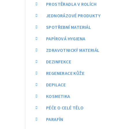
a
PROSTĚRADLA V ROLÍCH
n
JEDNORÁZOVÉ PRODUKTY
n
SPOTŘEBNÍ MATERIÁL
í
PAPÍROVÁ HYGIENA
p
ZDRAVOTNICKÝ MATERIÁL
a
DEZINFEKCE
n
REGENERACE KŮŽE
e
DEPILACE
l
KOSMETIKA
PÉČE O CELÉ TĚLO
PARAFÍN