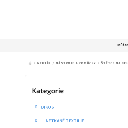
Přejít
na
obsah
Můžet
/
NEHTÍK
/
NÁSTROJE A POMŮCKY
/
ŠTĚTCE NA NE
DOMŮ
P
o
Kategorie
Přeskočit
kategorie
s
DIKOS
t
NETKANÉ TEXTILIE
r