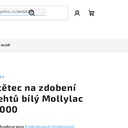
Přihlášení
Nákupní
košík
ravné!
LEE
tětec na zdobení
ehtů bílý Mollylac
.000
měrné
hodnoceno
Podrobnosti hodnocení