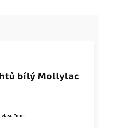
e
htů bílý Mollylac
a vlasu 7mm.