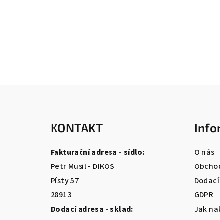
Z
á
KONTAKT
Info
p
a
Fakturační adresa - sídlo:
O nás
t
Petr Musil - DIKOS
Obchod
Písty 57
Dodací
í
28913
GDPR
Dodací adresa - sklad:
Jak na