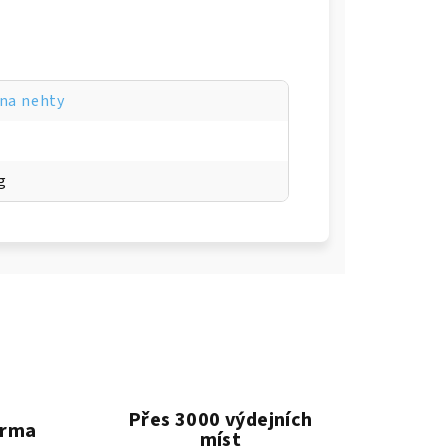
 na nehty
g
Přes 3000 výdejních
arma
míst