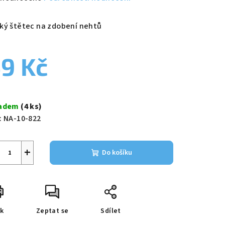
nocení
duktu
ký štětec na zdobení nehtů
9 Kč
zdiček.
ná
a:
ladem
(4 ks)
:
NA-10-822
+
Do košíku
sk
Zeptat se
Sdílet