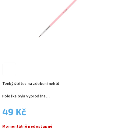
Tenký štětec na zdobení nehtů
Položka byla vyprodána…
49 Kč
Měrná
Momentálně nedostupné
cena: