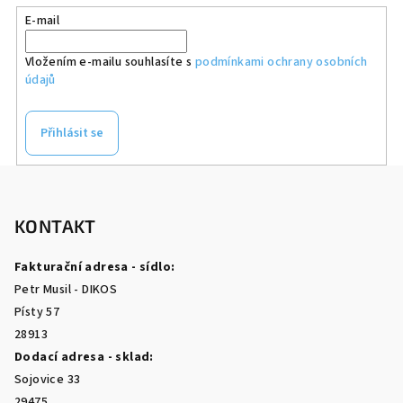
E-mail
Vložením e-mailu souhlasíte s
podmínkami ochrany osobních
údajů
Přihlásit se
Z
á
p
KONTAKT
a
Fakturační adresa - sídlo:
t
Petr Musil - DIKOS
í
Písty 57
28913
Dodací adresa - sklad:
Sojovice 33
29475