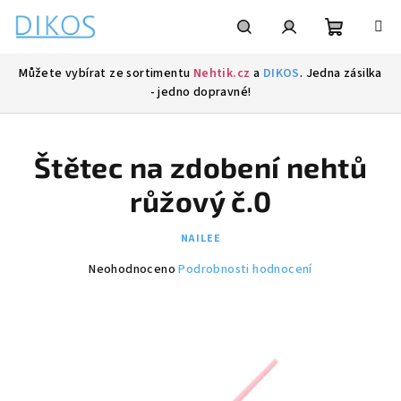
Přejít
na
obsah
Nákupní
Hledat
Přihlášení
Můžete vybírat ze sortimentu
Nehtik.cz
a
DIKOS
. Jedna zásilka
- jedno dopravné!
košík
Štětec na zdobení nehtů
růžový č.0
NAILEE
Průměrné
Neohodnoceno
Podrobnosti hodnocení
hodnocení
produktu
je
0,0
z
5
hvězdiček.