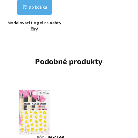
Do košíku
Modelovací UV gel na nehty
čirý
Podobné produkty
KÓD:
NA-05-50