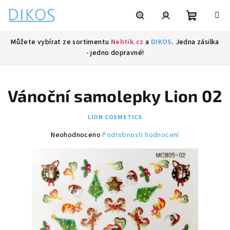
Přejít
na
obsah
Nákupní
Hledat
Přihlášení
Můžete vybírat ze sortimentu
Nehtik.cz
a
DIKOS
. Jedna zásilka
- jedno dopravné!
košík
Vánoční samolepky Lion 02
LION COSMETICS
Průměrné
Neohodnoceno
Podrobnosti hodnocení
hodnocení
produktu
je
0,0
z
5
hvězdiček.