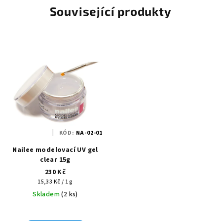
Související produkty
KÓD:
NA-02-01
Nailee modelovací UV gel
clear 15g
230 Kč
Měrná
15,33 Kč / 1 g
cena:
Skladem
(2 ks)