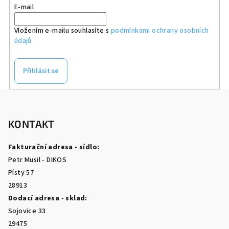
E-mail
Vložením e-mailu souhlasíte s
podmínkami ochrany osobních
údajů
Přihlásit se
Z
á
p
KONTAKT
a
Fakturační adresa - sídlo:
t
Petr Musil - DIKOS
í
Písty 57
28913
Dodací adresa - sklad:
Sojovice 33
29475