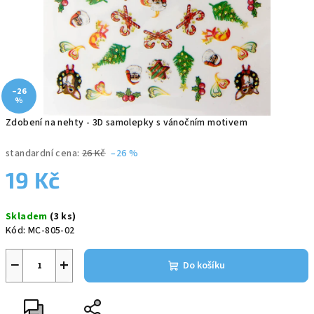
–26
%
Zdobení na nehty - 3D samolepky s vánočním motivem
standardní cena:
26 Kč
–26 %
19 Kč
Měrná
Skladem
(3 ks)
cena:
Kód:
MC-805-02
−
+
Do košíku