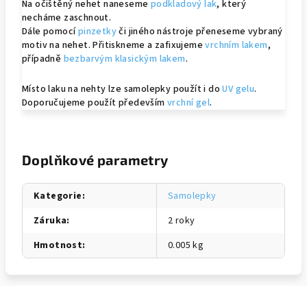
Na očištěný nehet naneseme
podkladový lak
, který
necháme zaschnout.
Dále pomocí
pinzetky
či jiného nástroje přeneseme vybraný
motiv na nehet. Přitiskneme a zafixujeme
vrchním lakem
,
případně
bezbarvým klasickým lakem
.
Místo laku na nehty lze samolepky použít i do
UV gelu
.
Doporučujeme použít především
vrchní gel
.
Doplňkové parametry
Kategorie
:
Samolepky
Záruka
:
2 roky
Hmotnost
:
0.005 kg