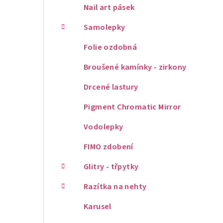
Nail art pásek
Samolepky
Folie ozdobná
Broušené kamínky - zirkony
Drcené lastury
Pigment Chromatic Mirror
Vodolepky
FIMO zdobení
Glitry - třpytky
Razítka na nehty
Karusel