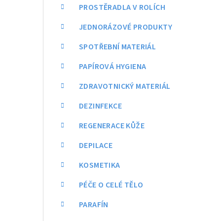
a
PROSTĚRADLA V ROLÍCH
n
JEDNORÁZOVÉ PRODUKTY
n
SPOTŘEBNÍ MATERIÁL
í
PAPÍROVÁ HYGIENA
p
ZDRAVOTNICKÝ MATERIÁL
a
DEZINFEKCE
n
REGENERACE KŮŽE
e
DEPILACE
l
KOSMETIKA
PÉČE O CELÉ TĚLO
PARAFÍN