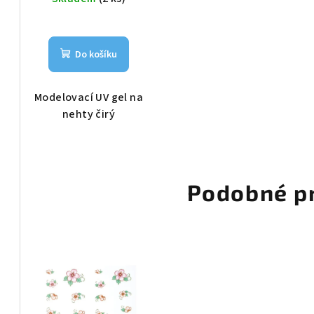
Do košíku
Modelovací UV gel na
nehty čirý
Podobné p