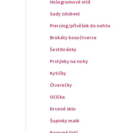
Hologramové nitě
Sady zdobení
Piercing/přívěšek do nehtu
Brokáty kosočtverce
Šestihránky
Prstýnky na nohy
Kytičky
Čtverečky
Očíčka
Drcené sklo
Šupinky malé
Barevné listí