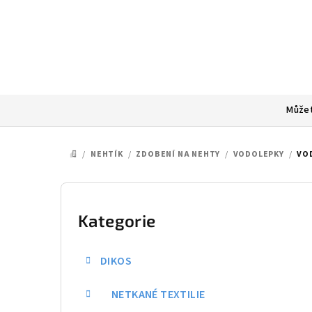
Přejít
na
obsah
Můžet
/
NEHTÍK
/
ZDOBENÍ NA NEHTY
/
VODOLEPKY
/
VO
DOMŮ
P
o
Kategorie
Přeskočit
kategorie
s
DIKOS
t
NETKANÉ TEXTILIE
r