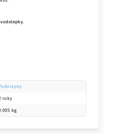
řin.
í vodolepky.
Vodolepky
2 roky
0.005 kg