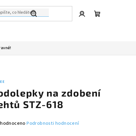
Přihlášení
Nákupní
košík
ravné!
LEE
odolepky na zdobení
ehtů STZ-618
měrné
hodnoceno
Podrobnosti hodnocení
nocení