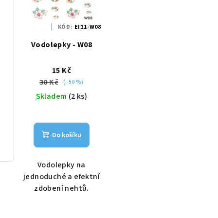
KÓD:
EI11-W08
Vodolepky - W08
15 Kč
30 Kč
(–50 %)
Skladem
(2 ks)
Do košíku
Vodolepky na
jednoduché a efektní
zdobení nehtů.