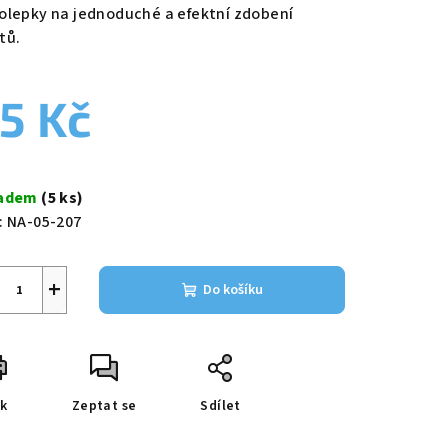
duktu
olepky na jednoduché a efektní zdobení
tů.
5 Kč
zdiček.
ná
a:
ladem
(5 ks)
:
NA-05-207
+
Do košíku
sk
Zeptat se
Sdílet