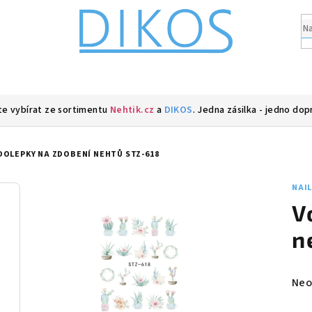
e vybírat ze sortimentu
Nehtik.cz
a
DIKOS
. Jedna zásilka - jedno dop
DOLEPKY NA ZDOBENÍ NEHTŮ STZ-618
NAI
V
n
Prů
Neo
hod