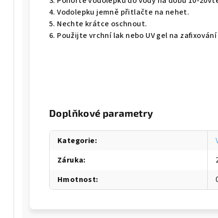
3. Ponořte vodolepku do vody na dobu 10-20vte
4. Vodolepku jemně přitlačte na nehet.
5. Nechte krátce oschnout.
6. Použijte vrchní lak nebo UV gel na zafixován
Doplňkové parametry
Kategorie
:
Záruka
:
Hmotnost
: