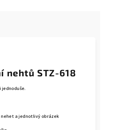
e
í nehtů STZ-618
i jednoduše.
š nehet a jednotlivý obrázek