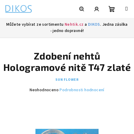
Přejít
na
obsah
Nákupní
Hledat
Přihlášení
Můžete vybírat ze sortimentu
Nehtik.cz
a
DIKOS
. Jedna zásilka
- jedno dopravné!
košík
Zdobení nehtů
Hologramové nitě T47 zlaté
SUN FLOWER
Průměrné
Neohodnoceno
Podrobnosti hodnocení
hodnocení
produktu
je
0,0
z
5
hvězdiček.