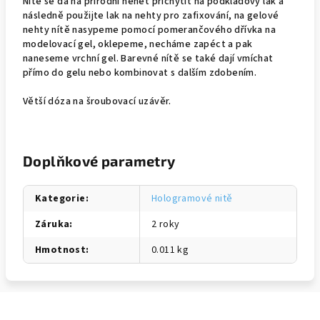
Nítě se dá na přírodní nehet přichytit na podkladový lak a
následně použijte lak na nehty pro zafixování, na gelové
nehty nítě nasypeme pomocí pomerančového dřívka na
modelovací gel, oklepeme, necháme zapéct a pak
naneseme vrchní gel. Barevné nítě se také dají vmíchat
přímo do gelu nebo kombinovat s dalším zdobením.
Větší dóza na šroubovací uzávěr.
Doplňkové parametry
Kategorie
:
Hologramové nitě
Záruka
:
2 roky
Hmotnost
:
0.011 kg