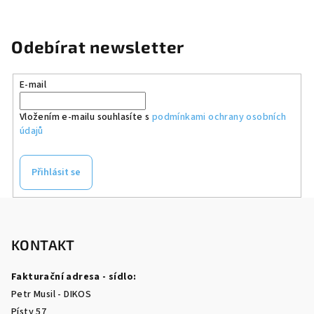
Odebírat newsletter
E-mail
Vložením e-mailu souhlasíte s
podmínkami ochrany osobních
údajů
Přihlásit se
Z
á
p
KONTAKT
a
Fakturační adresa - sídlo:
t
Petr Musil - DIKOS
í
Písty 57