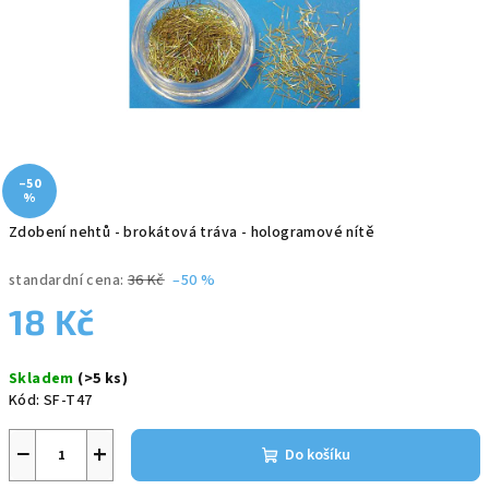
–50
%
Zdobení nehtů - brokátová tráva - hologramové nítě
standardní cena:
36 Kč
–50 %
18 Kč
Měrná
Skladem
(>5 ks)
cena:
Kód:
SF-T47
−
+
Do košíku