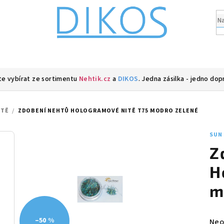
e vybírat ze sortimentu
Nehtik.cz
a
DIKOS
. Jedna zásilka - jedno dop
ITĚ
/
ZDOBENÍ NEHTŮ HOLOGRAMOVÉ NITĚ T75 MODRO ZELENÉ
SUN
Z
H
m
–50 %
Prů
Neo