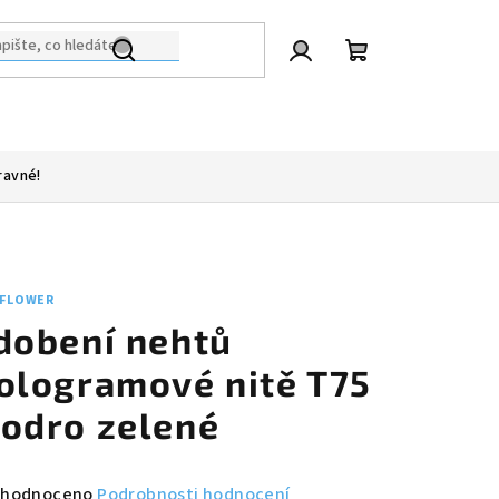
Přihlášení
Nákupní
košík
ravné!
 FLOWER
dobení nehtů
ologramové nitě T75
odro zelené
měrné
hodnoceno
Podrobnosti hodnocení