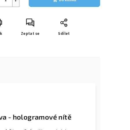
Do košíku
sk
Zeptat se
Sdílet
e
va - hologramové nítě