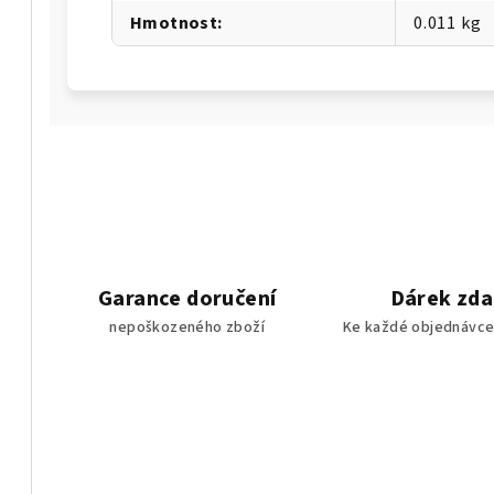
Hmotnost
:
0.011 kg
Garance doručení
Dárek zd
nepoškozeného zboží
Ke každé objednávce