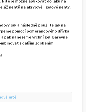
 Nítě je možné aplikovat do laku na
eláž nehtů na akrylové i gelové nehty.
adový lak a následně použijte lak na
nasypeme pomocí pomerančového dřívka
 a pak naneseme vrchní gel. Barevné
kombinovat s dalším zdobením.
!
ové nitě