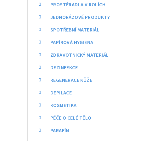
a
PROSTĚRADLA V ROLÍCH
n
JEDNORÁZOVÉ PRODUKTY
n
SPOTŘEBNÍ MATERIÁL
í
PAPÍROVÁ HYGIENA
p
ZDRAVOTNICKÝ MATERIÁL
a
DEZINFEKCE
n
REGENERACE KŮŽE
e
DEPILACE
l
KOSMETIKA
PÉČE O CELÉ TĚLO
PARAFÍN