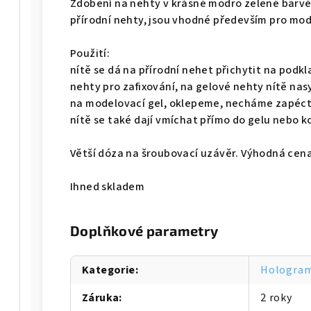
Zdobení na nehty v krásné modro zelené barvě.
přírodní nehty, jsou vhodné především pro mod
Použití:
nítě se dá na přírodní nehet přichytit na podkl
nehty pro zafixování, na gelové nehty nítě 
na modelovací gel, oklepeme, necháme zapéct
nítě se také dají vmíchat přímo do gelu nebo 
Větší dóza na šroubovací uzávěr. Výhodná cena
Ihned skladem
Doplňkové parametry
Kategorie
:
Hologram
Záruka
:
2 roky