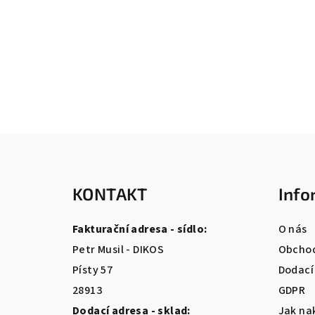
Z
á
KONTAKT
Info
p
a
Fakturační adresa - sídlo:
O nás
t
Petr Musil - DIKOS
Obchod
Písty 57
Dodací
í
28913
GDPR
Dodací adresa - sklad:
Jak na