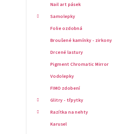
Nail art pásek
Samolepky
Folie ozdobná
Broušené kamínky - zirkony
Drcené lastury
Pigment Chromatic Mirror
Vodolepky
FIMO zdobení
Glitry - třpytky
Razítka na nehty
Karusel