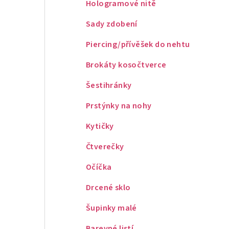
Hologramové nitě
Sady zdobení
Piercing/přívěšek do nehtu
Brokáty kosočtverce
Šestihránky
Prstýnky na nohy
Kytičky
Čtverečky
Očíčka
Drcené sklo
Šupinky malé
Barevné listí