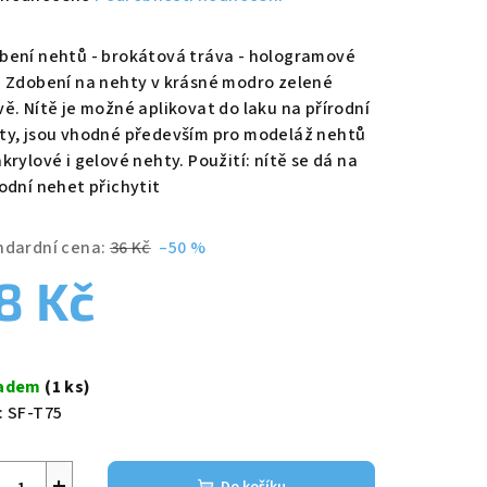
nocení
duktu
bení nehtů - brokátová tráva - hologramové
ě Zdobení na nehty v krásné modro zelené
vě. Nítě je možné aplikovat do laku na přírodní
ty, jsou vhodné především pro modeláž nehtů
krylové i gelové nehty. Použití: nítě se dá na
zdiček.
rodní nehet přichytit
ndardní cena:
36 Kč
–50 %
8 Kč
ná
a:
ladem
(1 ks)
:
SF-T75
+