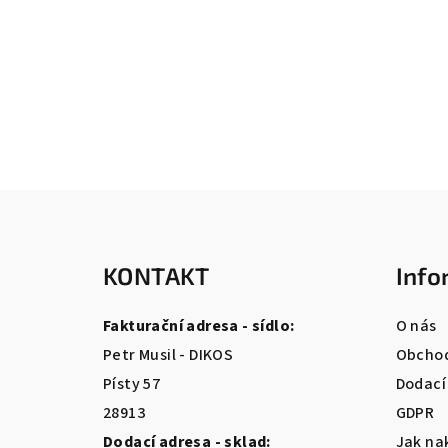
Z
á
KONTAKT
Info
p
a
Fakturační adresa - sídlo:
O nás
t
Petr Musil - DIKOS
Obchod
Písty 57
Dodací
í
28913
GDPR
Dodací adresa - sklad:
Jak na