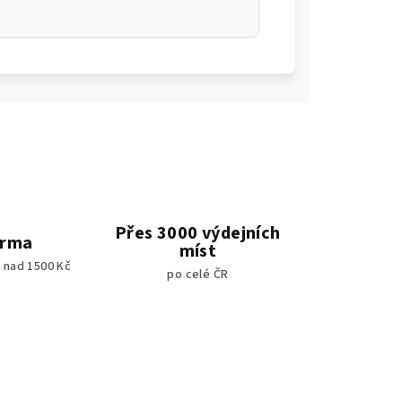
Přes 3000 výdejních
arma
míst
 nad 1500 Kč
po celé ČR