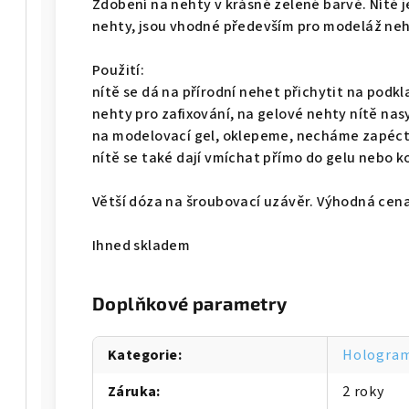
Zdobení na nehty v krásné zelené barvě. Nítě j
nehty, jsou vhodné především pro modeláž neht
Použití:
nítě se dá na přírodní nehet přichytit na podkl
nehty pro zafixování, na gelové nehty nítě 
na modelovací gel, oklepeme, necháme zapéct
nítě se také dají vmíchat přímo do gelu nebo 
Větší dóza na šroubovací uzávěr. Výhodná cena
Ihned skladem
Doplňkové parametry
Kategorie
:
Hologram
Záruka
:
2 roky