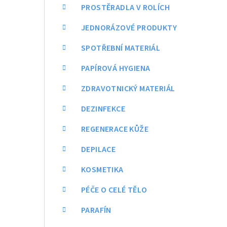
a
PROSTĚRADLA V ROLÍCH
n
JEDNORÁZOVÉ PRODUKTY
n
SPOTŘEBNÍ MATERIÁL
í
PAPÍROVÁ HYGIENA
p
ZDRAVOTNICKÝ MATERIÁL
a
DEZINFEKCE
n
REGENERACE KŮŽE
e
DEPILACE
l
KOSMETIKA
PÉČE O CELÉ TĚLO
PARAFÍN