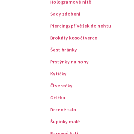
Hologramové nitě
Sady zdobení
Piercing/přívěšek do nehtu
Brokáty kosočtverce
Šestihránky
Prstýnky na nohy
Kytičky
Čtverečky
Očíčka
Drcené sklo
Šupinky malé
Barevné listí