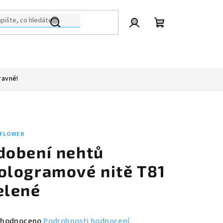
Přihlášení
Nákupní
košík
ravné!
 FLOWER
dobení nehtů
ologramové nitě T81
elené
měrné
hodnoceno
Podrobnosti hodnocení