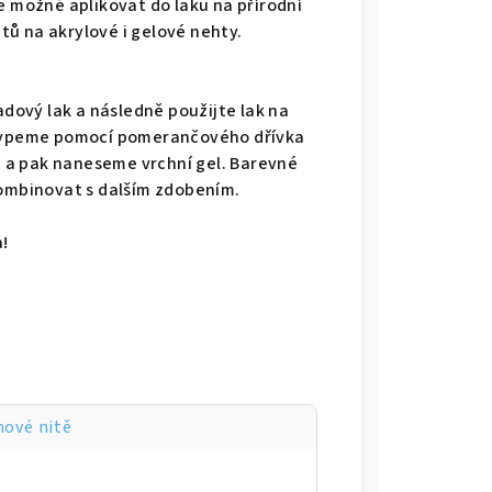
e možné aplikovat do laku na přírodní
ů na akrylové i gelové nehty.
adový lak a následně použijte lak na
nasypeme pomocí pomerančového dřívka
 a pak naneseme vrchní gel. Barevné
kombinovat s dalším zdobením.
!
ové nitě