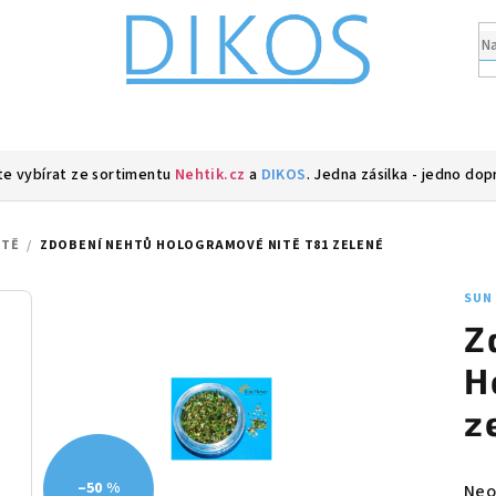
e vybírat ze sortimentu
Nehtik.cz
a
DIKOS
. Jedna zásilka - jedno dop
ITĚ
/
ZDOBENÍ NEHTŮ HOLOGRAMOVÉ NITĚ T81 ZELENÉ
SUN
Z
H
z
–50 %
Prů
Neo