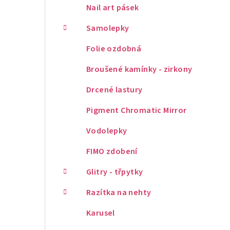
Nail art pásek
Samolepky
Folie ozdobná
Broušené kamínky - zirkony
Drcené lastury
Pigment Chromatic Mirror
Vodolepky
FIMO zdobení
Glitry - třpytky
Razítka na nehty
Karusel