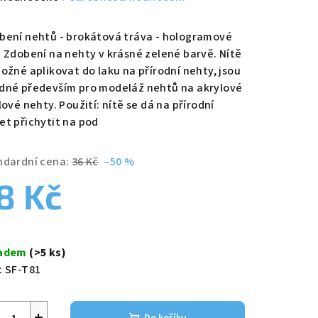
nocení
duktu
bení nehtů - brokátová tráva - hologramové
ě Zdobení na nehty v krásné zelené barvě. Nítě
možné aplikovat do laku na přírodní nehty, jsou
dné především pro modeláž nehtů na akrylové
lové nehty. Použití: nítě se dá na přírodní
zdiček.
et přichytit na pod
ndardní cena:
36 Kč
–50 %
8 Kč
ná
a:
ladem
(>5 ks)
:
SF-T81
+