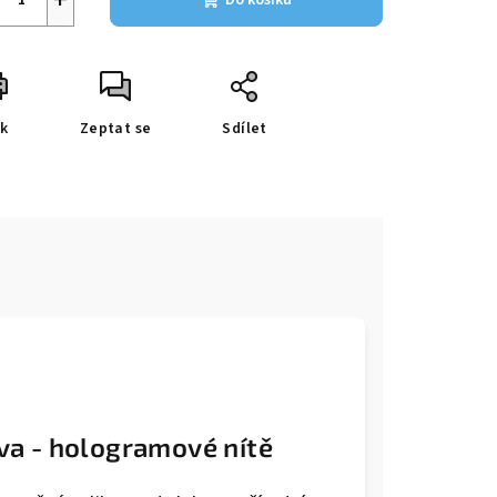
Do košíku
sk
Zeptat se
Sdílet
e
va - hologramové nítě