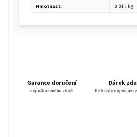
Hmotnost
:
0.011 kg
Garance doručení
Dárek zd
nepoškozeného zboží
Ke každé objednávce