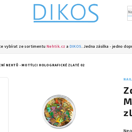
e vybírat ze sortimentu
Nehtik.cz
a
DIKOS
. Jedna zásilka - jedno dop
NÍ NEHTŮ - MOTÝLCI HOLOGRAFICKÉ ZLATÉ 02
NAI
Z
M
z
Prů
Neo