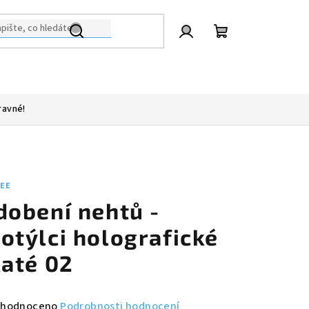
Přihlášení
Nákupní
košík
ravné!
LEE
dobení nehtů -
otýlci holografické
laté 02
měrné
hodnoceno
Podrobnosti hodnocení