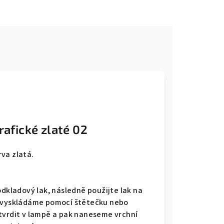
e
rafické zlaté 02
va zlatá.
odkladový lak, následně použijte lak na
í vyskládáme pomocí štětečku nebo
tvrdit v lampě a pak naneseme vrchní