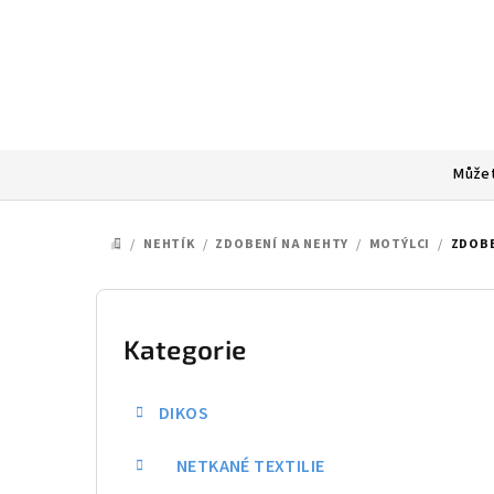
Přejít
na
obsah
Můžet
/
NEHTÍK
/
ZDOBENÍ NA NEHTY
/
MOTÝLCI
/
ZDOBE
DOMŮ
P
o
Kategorie
Přeskočit
kategorie
s
DIKOS
t
NETKANÉ TEXTILIE
r