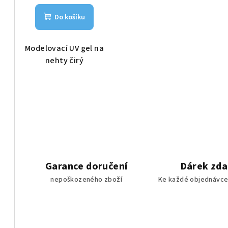
Do košíku
Modelovací UV gel na
nehty čirý
Garance doručení
Dárek zd
nepoškozeného zboží
Ke každé objednávce