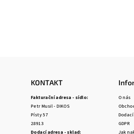
Z
á
KONTAKT
Info
p
a
Fakturační adresa - sídlo:
O nás
t
Petr Musil - DIKOS
Obchod
Písty 57
Dodací
í
28913
GDPR
Dodací adresa - sklad:
Jak na