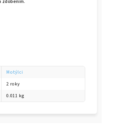
m zdobením.
Motýlci
2 roky
0.011 kg