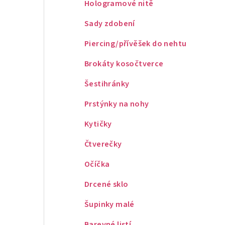
Hologramové nitě
Sady zdobení
Piercing/přívěšek do nehtu
Brokáty kosočtverce
Šestihránky
Prstýnky na nohy
Kytičky
Čtverečky
Očíčka
Drcené sklo
Šupinky malé
Barevné listí