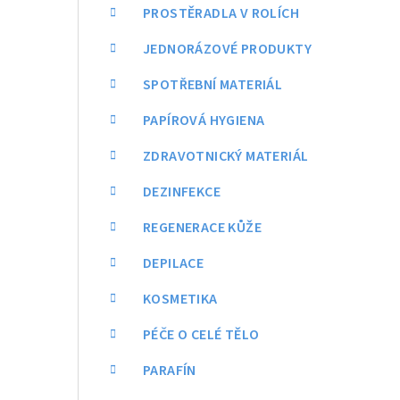
a
PROSTĚRADLA V ROLÍCH
n
JEDNORÁZOVÉ PRODUKTY
n
SPOTŘEBNÍ MATERIÁL
í
PAPÍROVÁ HYGIENA
p
ZDRAVOTNICKÝ MATERIÁL
a
DEZINFEKCE
n
REGENERACE KŮŽE
e
DEPILACE
l
KOSMETIKA
PÉČE O CELÉ TĚLO
PARAFÍN