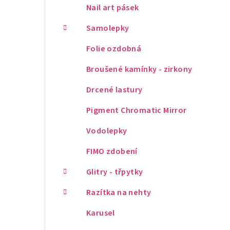
Nail art pásek
Samolepky
Folie ozdobná
Broušené kamínky - zirkony
Drcené lastury
Pigment Chromatic Mirror
Vodolepky
FIMO zdobení
Glitry - třpytky
Razítka na nehty
Karusel