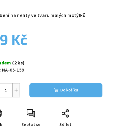
nocení
duktu
bení na nehty ve tvaru malých motýlků
9 Kč
zdiček.
ná
a:
ladem
(2 ks)
:
NA-05-159
+
Do košíku
sk
Zeptat se
Sdílet