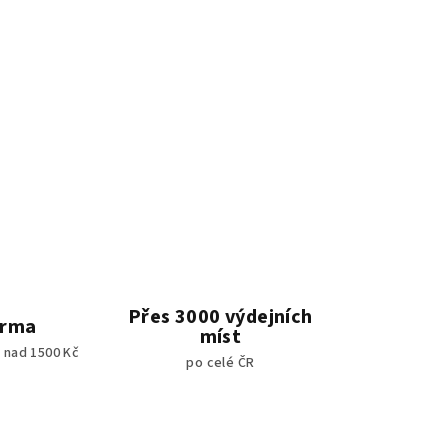
Přes 3000 výdejních
arma
míst
 nad 1500 Kč
po celé ČR