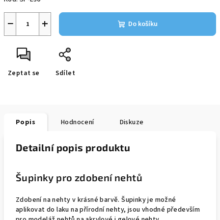
−
+
Do košíku
Zeptat se
Sdílet
Popis
Hodnocení
Diskuze
Detailní popis produktu
Šupinky pro zdobení nehtů
Zdobení na nehty v krásné barvě. Šupinky je možné
aplikovat do laku na přírodní nehty, jsou vhodné především
pro modeláž nehtů na akrylové i gelové nehty.