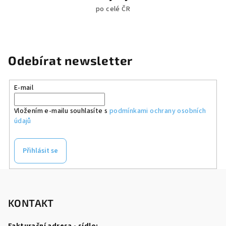
po celé ČR
Odebírat newsletter
E-mail
Vložením e-mailu souhlasíte s
podmínkami ochrany osobních
údajů
Přihlásit se
Z
á
p
KONTAKT
a