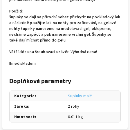
Použití:
šupinky se dají na přírodní nehet přichytit na podkladový lak
a následně použijte lak na nehty pro zafixování, na gelové
nehty šupinky naneseme na modelovací gel, oklepeme,
necháme zapéct a pak naneseme vrchní gel. Šupinky se
také dají míchat přímo do gelu.
Větší dóza na šroubovací uzávěr. Výhodná cena!
Ihned skladem
Doplňkové parametry
Kategorie
:
Šupinky malé
Záruka
:
2 roky
Hmotnost
:
0.011 kg