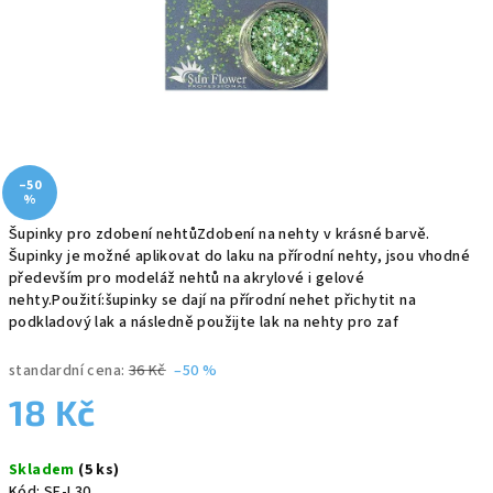
–50
%
Šupinky pro zdobení nehtůZdobení na nehty v krásné barvě.
Šupinky je možné aplikovat do laku na přírodní nehty, jsou vhodné
především pro modeláž nehtů na akrylové i gelové
nehty.Použití:šupinky se dají na přírodní nehet přichytit na
podkladový lak a následně použijte lak na nehty pro zaf
standardní cena:
36 Kč
–50 %
18 Kč
Měrná
Skladem
(5 ks)
cena:
Kód:
SF-L30