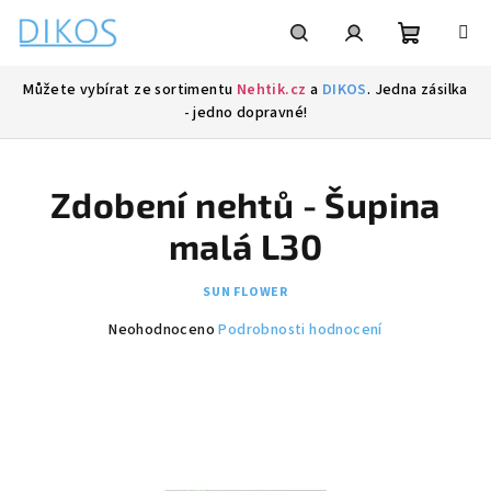
Přejít
na
obsah
Nákupní
Hledat
Přihlášení
Můžete vybírat ze sortimentu
Nehtik.cz
a
DIKOS
. Jedna zásilka
- jedno dopravné!
košík
Zdobení nehtů - Šupina
malá L30
SUN FLOWER
Průměrné
Neohodnoceno
Podrobnosti hodnocení
hodnocení
produktu
je
0,0
z
5
hvězdiček.