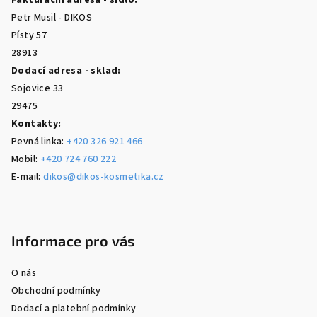
Fakturační adresa - sídlo:
t
Petr Musil - DIKOS
í
Písty 57
28913
Dodací adresa - sklad:
Sojovice 33
29475
Kontakty:
Pevná linka:
+420 326 921 466
Mobil:
+420 724 760 222
E-mail:
dikos@dikos-kosmetika.cz
Informace pro vás
O nás
Obchodní podmínky
Dodací a platební podmínky