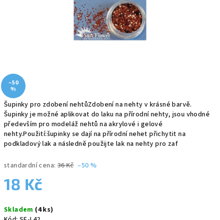
–50
%
Šupinky pro zdobení nehtůZdobení na nehty v krásné barvě.
Šupinky je možné aplikovat do laku na přírodní nehty, jsou vhodné
především pro modeláž nehtů na akrylové i gelové
nehty.Použití:šupinky se dají na přírodní nehet přichytit na
podkladový lak a následně použijte lak na nehty pro zaf
standardní cena:
36 Kč
–50 %
18 Kč
Měrná
Skladem
(4 ks)
cena:
Kód:
SF-L42