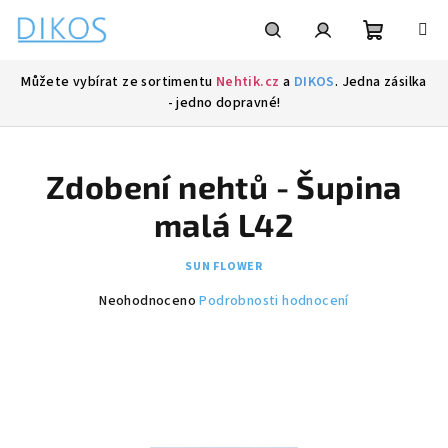
Přejít
na
obsah
Nákupní
Hledat
Přihlášení
Můžete vybírat ze sortimentu
Nehtik.cz
a
DIKOS
. Jedna zásilka
- jedno dopravné!
košík
Zdobení nehtů - Šupina
malá L42
SUN FLOWER
Průměrné
Neohodnoceno
Podrobnosti hodnocení
hodnocení
produktu
je
0,0
z
5
hvězdiček.