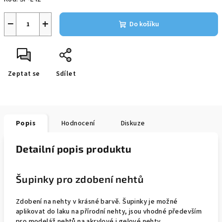
−
+
Do košíku
Zeptat se
Sdílet
Popis
Hodnocení
Diskuze
Detailní popis produktu
Šupinky pro zdobení nehtů
Zdobení na nehty v krásné barvě. Šupinky je možné
aplikovat do laku na přírodní nehty, jsou vhodné především
pro modeláž nehtů na akrylové i gelové nehty.