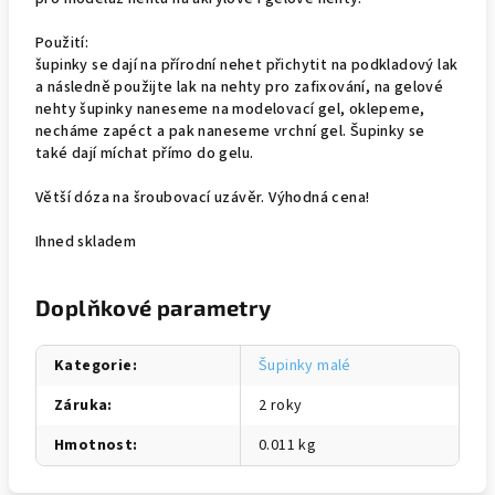
Použití:
šupinky se dají na přírodní nehet přichytit na podkladový lak
a následně použijte lak na nehty pro zafixování, na gelové
nehty šupinky naneseme na modelovací gel, oklepeme,
necháme zapéct a pak naneseme vrchní gel. Šupinky se
také dají míchat přímo do gelu.
Větší dóza na šroubovací uzávěr. Výhodná cena!
Ihned skladem
Doplňkové parametry
Kategorie
:
Šupinky malé
Záruka
:
2 roky
Hmotnost
:
0.011 kg