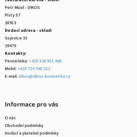
Fakturační adresa - sídlo:
t
Petr Musil - DIKOS
í
Písty 57
28913
Dodací adresa - sklad:
Sojovice 33
29475
Kontakty:
Pevná linka:
+420 326 921 466
Mobil:
+420 724 760 222
E-mail:
dikos@dikos-kosmetika.cz
Informace pro vás
O nás
Obchodní podmínky
Dodací a platební podmínky