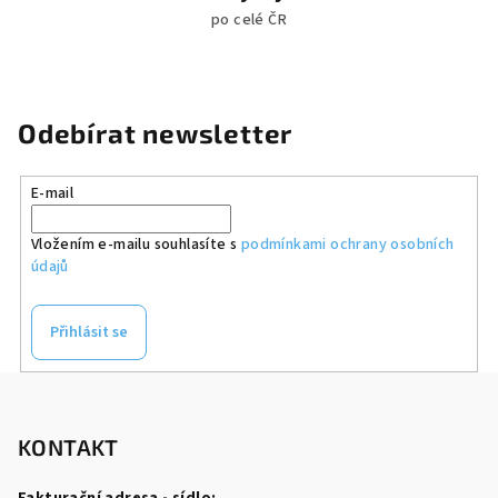
po celé ČR
Odebírat newsletter
E-mail
Vložením e-mailu souhlasíte s
podmínkami ochrany osobních
údajů
Přihlásit se
Z
á
p
KONTAKT
a