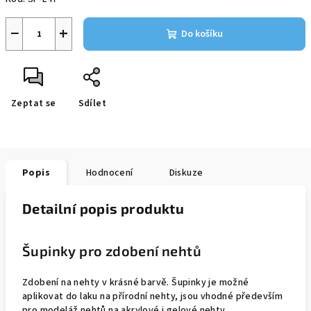
−
+
Do košíku
Zeptat se
Sdílet
Popis
Hodnocení
Diskuze
Detailní popis produktu
Šupinky pro zdobení nehtů
Zdobení na nehty v krásné barvě. Šupinky je možné
aplikovat do laku na přírodní nehty, jsou vhodné především
pro modeláž nehtů na akrylové i gelové nehty.