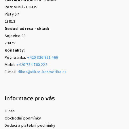
Fakturační adresa - sídlo:
t
Petr Musil - DIKOS
í
Písty 57
28913
Dodací adresa - sklad:
Sojovice 33
29475
Kontakty:
Pevná linka:
+420 326 921 466
Mobil:
+420 724 760 222
E-mail:
dikos@dikos-kosmetika.cz
Informace pro vás
O nás
Obchodní podmínky
Dodací a platební podmínky