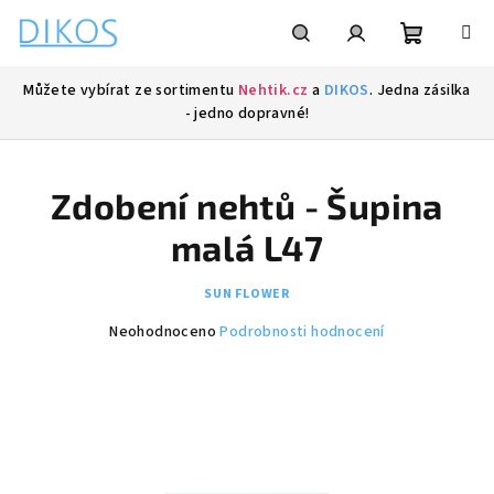
Přejít
na
obsah
Nákupní
Hledat
Přihlášení
Můžete vybírat ze sortimentu
Nehtik.cz
a
DIKOS
. Jedna zásilka
- jedno dopravné!
košík
Zdobení nehtů - Šupina
malá L47
SUN FLOWER
Průměrné
Neohodnoceno
Podrobnosti hodnocení
hodnocení
produktu
je
0,0
z
5
hvězdiček.