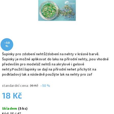
–50
%
Šupinky pro zdobení nehtůZdobení na nehty v krásné barvě.
Šupinky je možné aplikovat do laku na přírodní nehty, jsou vhodné
především pro modeláž nehtů na akrylové i gelové
nehty.Použití:šupinky se dají na přírodní nehet přichytit na
podkladový lak a následně použijte lak na nehty pro zaf
standardní cena:
36 Kč
–50 %
18 Kč
Měrná
Skladem
(5 ks)
cena:
Kód:
SF-L47