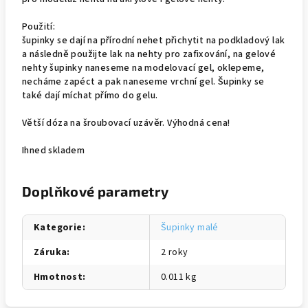
Použití:
šupinky se dají na přírodní nehet přichytit na podkladový lak
a následně použijte lak na nehty pro zafixování, na gelové
nehty šupinky naneseme na modelovací gel, oklepeme,
necháme zapéct a pak naneseme vrchní gel. Šupinky se
také dají míchat přímo do gelu.
Větší dóza na šroubovací uzávěr. Výhodná cena!
Ihned skladem
Doplňkové parametry
Kategorie
:
Šupinky malé
Záruka
:
2 roky
Hmotnost
:
0.011 kg