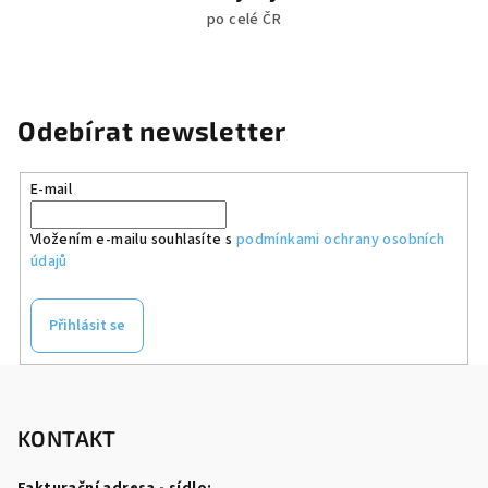
po celé ČR
Odebírat newsletter
E-mail
Vložením e-mailu souhlasíte s
podmínkami ochrany osobních
údajů
Přihlásit se
Z
á
p
KONTAKT
a