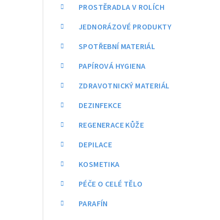
a
PROSTĚRADLA V ROLÍCH
n
JEDNORÁZOVÉ PRODUKTY
n
SPOTŘEBNÍ MATERIÁL
í
PAPÍROVÁ HYGIENA
p
ZDRAVOTNICKÝ MATERIÁL
a
DEZINFEKCE
n
REGENERACE KŮŽE
e
DEPILACE
l
KOSMETIKA
PÉČE O CELÉ TĚLO
PARAFÍN