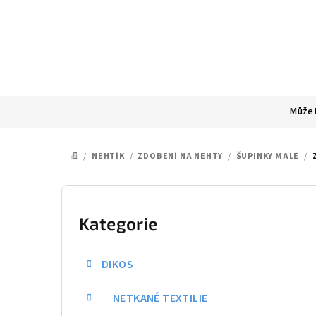
Přejít
na
obsah
Můžet
/
NEHTÍK
/
ZDOBENÍ NA NEHTY
/
ŠUPINKY MALÉ
/
DOMŮ
P
o
Kategorie
Přeskočit
kategorie
s
DIKOS
t
NETKANÉ TEXTILIE
r