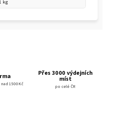
1 kg
Přes 3000 výdejních
arma
míst
 nad 1500 Kč
po celé ČR