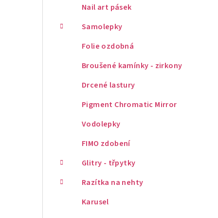
Nail art pásek
Samolepky
Folie ozdobná
Broušené kamínky - zirkony
Drcené lastury
Pigment Chromatic Mirror
Vodolepky
FIMO zdobení
Glitry - třpytky
Razítka na nehty
Karusel