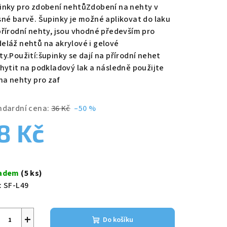
duktu
inky pro zdobení nehtůZdobení na nehty v
sné barvě. Šupinky je možné aplikovat do laku
přírodní nehty, jsou vhodné především pro
eláž nehtů na akrylové i gelové
ty.Použití:šupinky se dají na přírodní nehet
zdiček.
chytit na podkladový lak a následně použijte
 na nehty pro zaf
ndardní cena:
36 Kč
–50 %
8 Kč
ná
a:
ladem
(5 ks)
:
SF-L49
+
Do košíku