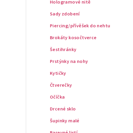
Hologramové nitě
Sady zdobení
Piercing/přívěšek do nehtu
Brokáty kosočtverce
Šestihránky
Prstýnky na nohy
Kytičky
Čtverečky
Očíčka
Drcené sklo
Šupinky malé
Barevné listí