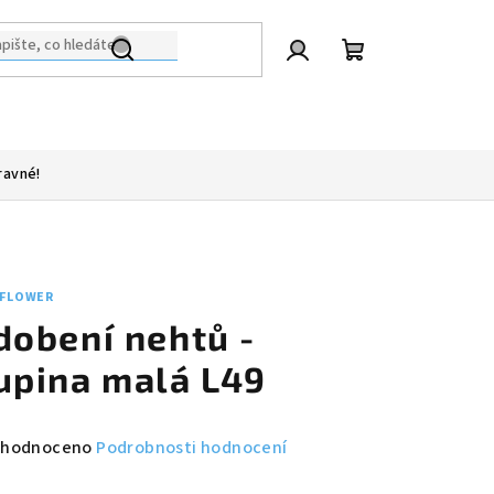
Přihlášení
Nákupní
košík
ravné!
 FLOWER
dobení nehtů -
upina malá L49
měrné
hodnoceno
Podrobnosti hodnocení
nocení