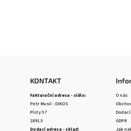
Z
á
KONTAKT
Info
p
a
Fakturační adresa - sídlo:
O nás
t
Petr Musil - DIKOS
Obchod
Písty 57
Dodací
í
28913
GDPR
Dodací adresa - sklad:
Jak na