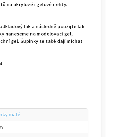
ů na akrylové i gelové nehty.
podkladový lak a následně použijte lak
nky naneseme na modelovací gel,
ní gel. Šupinky se také dají míchat
!
nky malé
ky