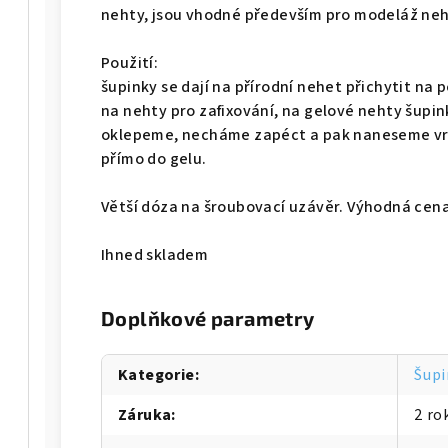
nehty, jsou vhodné především pro modeláž neht
Použití:
šupinky se dají na přírodní nehet přichytit na 
na nehty pro zafixování, na gelové nehty šupi
oklepeme, necháme zapéct a pak naneseme vrch
přímo do gelu.
Větší dóza na šroubovací uzávěr. Výhodná cena
Ihned skladem
Doplňkové parametry
Kategorie
:
Šupi
Záruka
:
2 ro