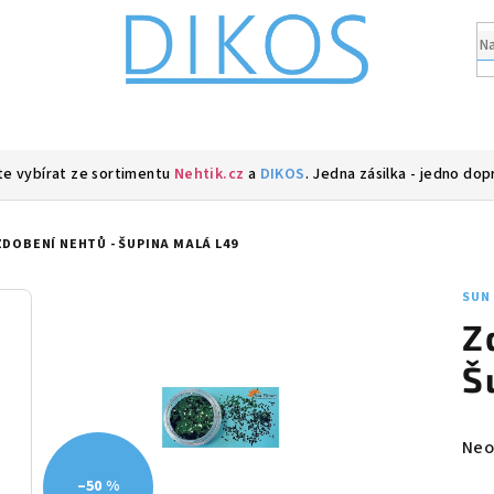
e vybírat ze sortimentu
Nehtik.cz
a
DIKOS
. Jedna zásilka - jedno dop
ZDOBENÍ NEHTŮ - ŠUPINA MALÁ L49
SUN
Z
Š
Prů
Neo
hod
–50 %