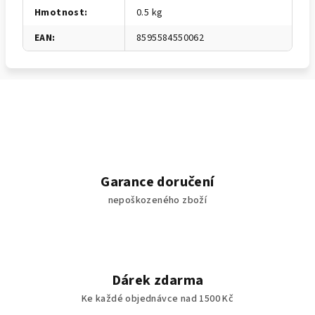
Hmotnost
:
0.5 kg
EAN
:
8595584550062
Garance doručení
nepoškozeného zboží
Dárek zdarma
Ke každé objednávce nad 1500 Kč