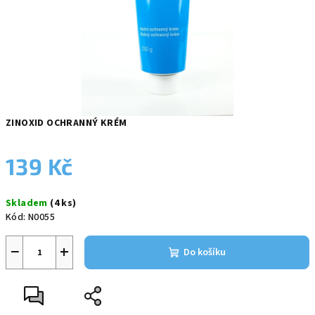
ZINOXID OCHRANNÝ KRÉM
139 Kč
Měrná
Skladem
(4 ks)
cena:
Kód:
N0055
−
+
Do košíku