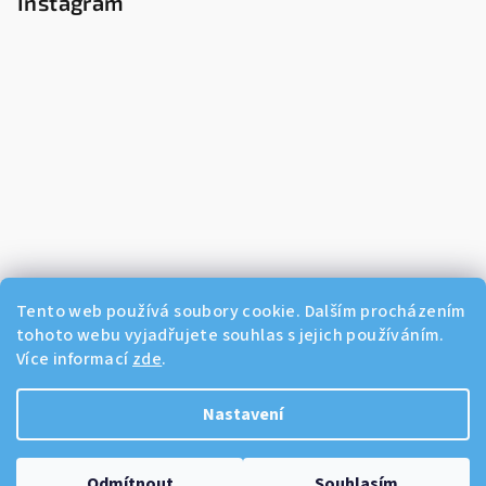
Instagram
Tento web používá soubory cookie. Dalším procházením
tohoto webu vyjadřujete souhlas s jejich používáním.
Více informací
zde
.
Sledovat na Instagramu
Nastavení
Copyright 2026
Dikos Kosmetika
. Všechna práva vyhrazena.
Odmítnout
Souhlasím