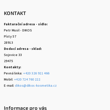
á
p
KONTAKT
a
Fakturační adresa - sídlo:
t
Petr Musil - DIKOS
í
Písty 57
28913
Dodací adresa - sklad:
Sojovice 33
29475
Kontakty:
Pevná linka:
+420 326 921 466
Mobil:
+420 724 760 222
E-mail:
dikos@dikos-kosmetika.cz
Informace pro vás