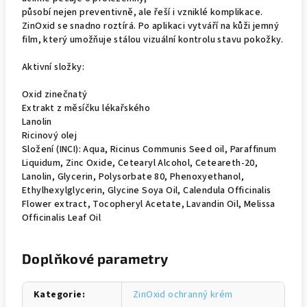
působí nejen preventivně, ale řeší i vzniklé komplikace.
ZinOxid se snadno roztírá. Po aplikaci vytváří na kůži jemný
film, který umožňuje stálou vizuální kontrolu stavu pokožky.
Aktivní složky:
Oxid zinečnatý
Extrakt z měsíčku lékařského
Lanolin
Ricinový olej
Složení (INCI): Aqua, Ricinus Communis Seed oil, Paraffinum
Liquidum, Zinc Oxide, Cetearyl Alcohol, Ceteareth-20,
Lanolin, Glycerin, Polysorbate 80, Phenoxyethanol,
Ethylhexylglycerin, Glycine Soya Oil, Calendula Officinalis
Flower extract, Tocopheryl Acetate, Lavandin Oil, Melissa
Officinalis Leaf Oil
Doplňkové parametry
Kategorie
:
ZinOxid ochranný krém