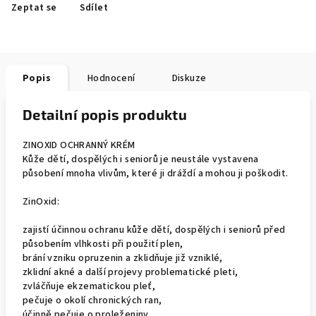
Zeptat se
Sdílet
Popis
Hodnocení
Diskuze
Detailní popis produktu
ZINOXID OCHRANNÝ KRÉM
Kůže dětí, dospělých i seniorů je neustále vystavena
působení mnoha vlivům, které ji dráždí a mohou ji poškodit.
ZinOxid:
zajistí účinnou ochranu kůže dětí, dospělých i seniorů před
působením vlhkosti při použití plen,
brání vzniku opruzenin a zklidňuje již vzniklé,
zklidní akné a další projevy problematické pleti,
zvláčňuje ekzematickou pleť,
pečuje o okolí chronických ran,
účinně pečuje o proleženiny,