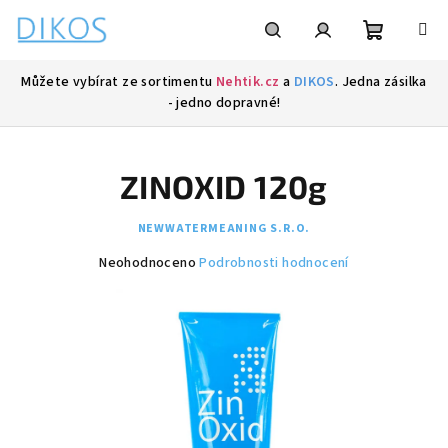
Přejít
na
obsah
Nákupní
Hledat
Přihlášení
Můžete vybírat ze sortimentu
Nehtik.cz
a
DIKOS
. Jedna zásilka
- jedno dopravné!
košík
ZINOXID 120g
NEWWATERMEANING S.R.O.
Průměrné
Neohodnoceno
Podrobnosti hodnocení
hodnocení
produktu
je
0,0
z
5
hvězdiček.