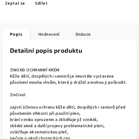
Zeptat se
Sdílet
Popis
Hodnocení
Diskuze
Detailní popis produktu
ZINOXID OCHRANNÝ KRÉM
Kůže dětí, dospělých i seniorů je neustále vystavena
působení mnoha vlivům, které ji dráždí a mohou ji poškodit.
ZinOxid:
zajistí účinnou ochranu kůže dětí, dospělých i seniorů před
působením vlhkosti při použití plen,
brání vzniku opruzenin a zklidňuje již vzniklé,
zklidní akné a další projevy problematické pleti,
zvláčňuje ekzematickou pleť,
pečuje o okolí chronických ran,