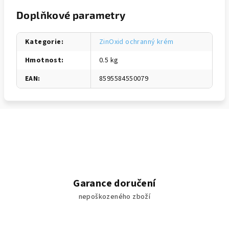
Doplňkové parametry
Kategorie
:
ZinOxid ochranný krém
Hmotnost
:
0.5 kg
EAN
:
8595584550079
Garance doručení
nepoškozeného zboží