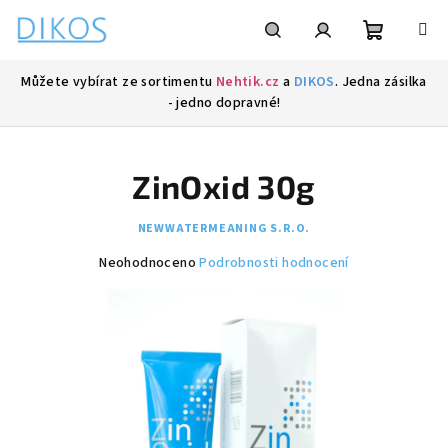
Přejít
na
obsah
Nákupní
Hledat
Přihlášení
Můžete vybírat ze sortimentu
Nehtik.cz
a
DIKOS
. Jedna zásilka
- jedno dopravné!
košík
ZinOxid 30g
NEWWATERMEANING S.R.O.
Průměrné
Neohodnoceno
Podrobnosti hodnocení
hodnocení
produktu
je
0,0
z
5
hvězdiček.