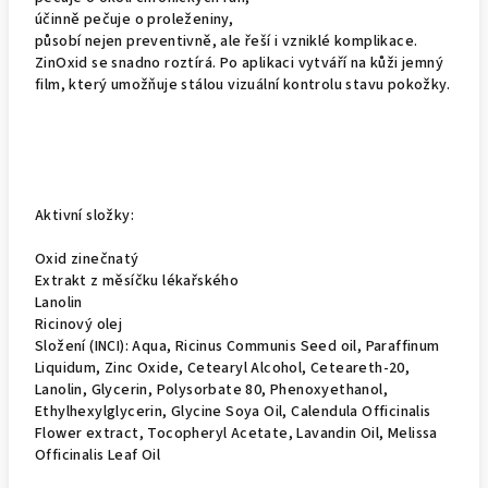
účinně pečuje o proleženiny,
působí nejen preventivně, ale řeší i vzniklé komplikace.
ZinOxid se snadno roztírá. Po aplikaci vytváří na kůži jemný
film, který umožňuje stálou vizuální kontrolu stavu pokožky.
Aktivní složky:
Oxid zinečnatý
Extrakt z měsíčku lékařského
Lanolin
Ricinový olej
Složení (INCI): Aqua, Ricinus Communis Seed oil, Paraffinum
Liquidum, Zinc Oxide, Cetearyl Alcohol, Ceteareth-20,
Lanolin, Glycerin, Polysorbate 80, Phenoxyethanol,
Ethylhexylglycerin, Glycine Soya Oil, Calendula Officinalis
Flower extract, Tocopheryl Acetate, Lavandin Oil, Melissa
Officinalis Leaf Oil