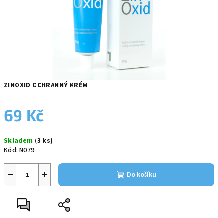
ZINOXID OCHRANNÝ KRÉM
69 Kč
Měrná
Skladem
(3 ks)
cena:
Kód:
N079
−
+
Do košíku