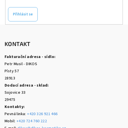
Přihlásit se
Z
á
p
KONTAKT
a
Fakturační adresa - sídlo:
t
Petr Musil - DIKOS
í
Písty 57
28913
Dodací adresa - sklad:
Sojovice 33
29475
Kontakty:
Pevná linka:
+420 326 921 466
Mobil:
+420 724 760 222