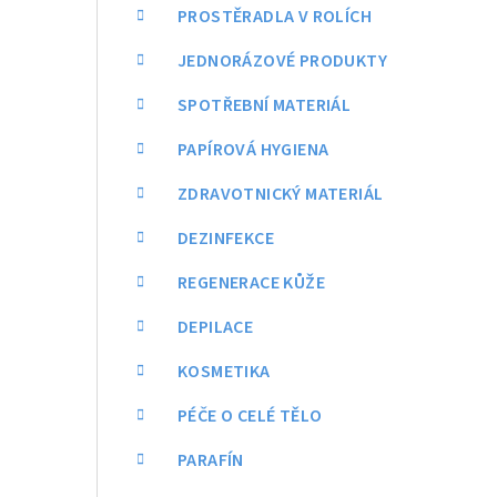
a
PROSTĚRADLA V ROLÍCH
n
JEDNORÁZOVÉ PRODUKTY
n
SPOTŘEBNÍ MATERIÁL
í
PAPÍROVÁ HYGIENA
p
ZDRAVOTNICKÝ MATERIÁL
a
DEZINFEKCE
n
REGENERACE KŮŽE
e
DEPILACE
l
KOSMETIKA
PÉČE O CELÉ TĚLO
PARAFÍN