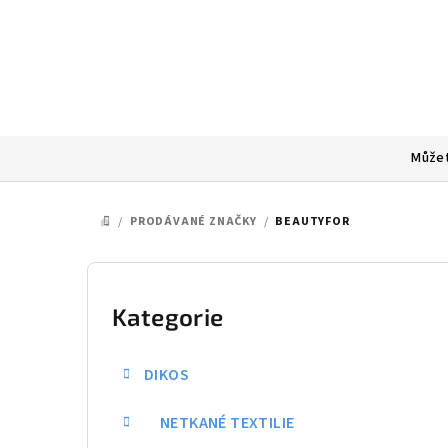
Přejít
na
obsah
Můžet
/
PRODÁVANÉ ZNAČKY
/
BEAUTYFOR
DOMŮ
P
o
Kategorie
Přeskočit
kategorie
s
DIKOS
t
NETKANÉ TEXTILIE
r