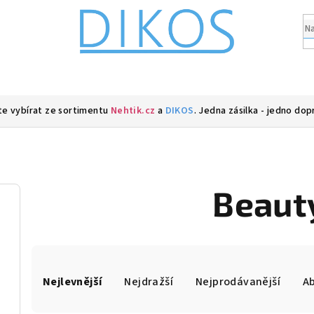
e vybírat ze sortimentu
Nehtik.cz
a
DIKOS
. Jedna zásilka - jedno dop
Beaut
Ř
Nejlevnější
Nejdražší
Nejprodávanější
A
a