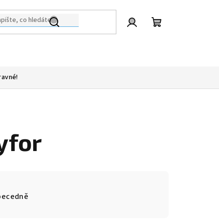
Přihlášení
Nákupní
košík
ravné!
yfor
becedně