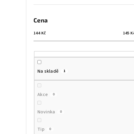
Cena
144
Kč
145
K
Na skladě
1
Akce
0
Novinka
0
Tip
0