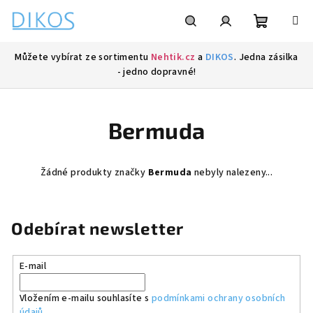
Přejít
na
obsah
Nákupní
Hledat
Přihlášení
Můžete vybírat ze sortimentu
Nehtik.cz
a
DIKOS
. Jedna zásilka
- jedno dopravné!
košík
Bermuda
Žádné produkty značky
Bermuda
nebyly nalezeny...
Odebírat newsletter
E-mail
Vložením e-mailu souhlasíte s
podmínkami ochrany osobních
údajů