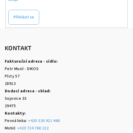
Přihlásit se
Z
á
p
KONTAKT
a
Fakturační adresa - sídlo:
t
Petr Musil - DIKOS
í
Písty 57
28913
Dodací adresa - sklad:
Sojovice 33
29475
Kontakty:
Pevná linka:
+420 326 921 466
Mobil:
+420 724 760 222