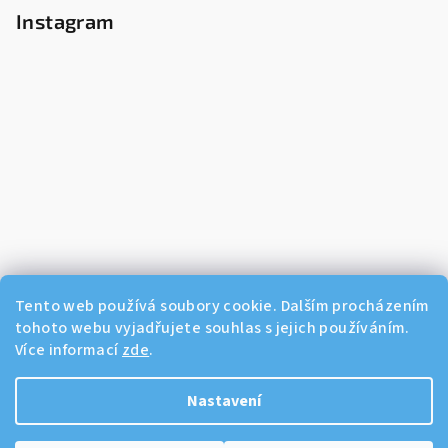
Instagram
Tento web používá soubory cookie. Dalším procházením
tohoto webu vyjadřujete souhlas s jejich používáním.
Více informací
zde
.
Sledovat na Instagramu
Nastavení
Copyright 2026
Dikos Kosmetika
. Všechna práva vyhrazena.