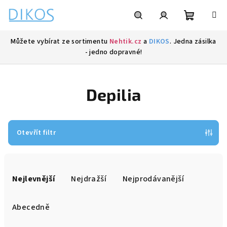
Přejít
na
obsah
Nákupní
Hledat
Přihlášení
Můžete vybírat ze sortimentu
Nehtik.cz
a
DIKOS
. Jedna zásilka
- jedno dopravné!
košík
Depilia
Otevřít filtr
Ř
a
Nejlevnější
Nejdražší
Nejprodávanější
z
e
Abecedně
n