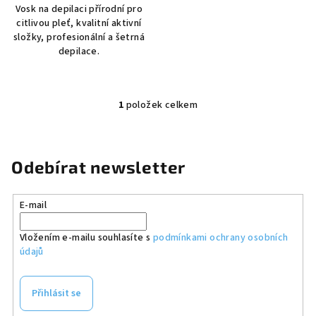
Vosk na depilaci přírodní pro
citlivou pleť, kvalitní aktivní
složky, profesionální a šetrná
depilace.
1
položek celkem
O
v
l
á
Odebírat newsletter
d
a
E-mail
c
í
Vložením e-mailu souhlasíte s
podmínkami ochrany osobních
p
údajů
r
v
k
Přihlásit se
y