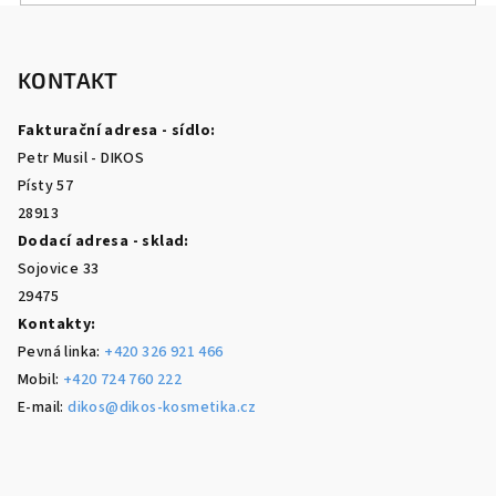
v
Z
ý
á
p
p
KONTAKT
i
a
s
Fakturační adresa - sídlo:
u
t
Petr Musil - DIKOS
í
Písty 57
28913
Dodací adresa - sklad:
Sojovice 33
29475
Kontakty:
Pevná linka:
+420 326 921 466
Mobil:
+420 724 760 222
E-mail:
dikos@dikos-kosmetika.cz