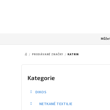
Přejít
na
obsah
Můžet
/
PRODÁVANÉ ZNAČKY
/
KATRIN
DOMŮ
P
o
Kategorie
Přeskočit
kategorie
s
DIKOS
t
NETKANÉ TEXTILIE
r