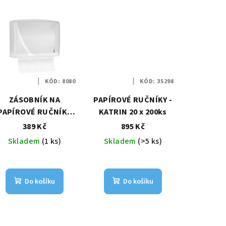
KÓD:
8080
KÓD:
35298
ZÁSOBNÍK NA
PAPÍROVÉ RUČNÍKY -
PAPÍROVÉ RUČNÍKY
KATRIN 20 x 200ks
ZZ BÍLÝ
389 Kč
895 Kč
Skladem
(1 ks)
Skladem
(>5 ks)
Do košíku
Do košíku