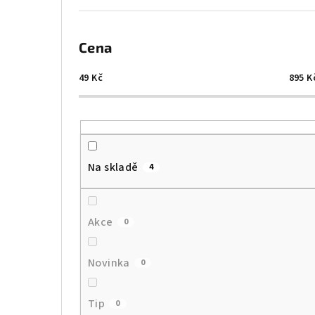
Cena
49
Kč
895
K
Na skladě
4
Akce
0
Novinka
0
Tip
0