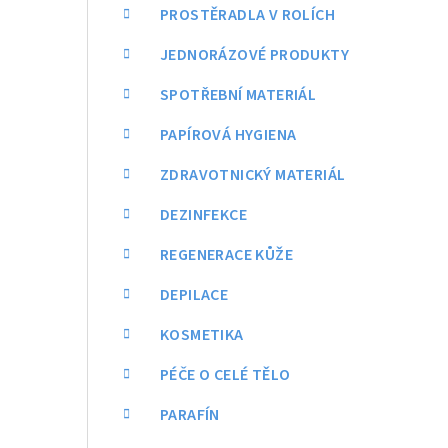
a
PROSTĚRADLA V ROLÍCH
n
JEDNORÁZOVÉ PRODUKTY
n
SPOTŘEBNÍ MATERIÁL
í
PAPÍROVÁ HYGIENA
p
ZDRAVOTNICKÝ MATERIÁL
a
DEZINFEKCE
n
REGENERACE KŮŽE
e
DEPILACE
l
KOSMETIKA
PÉČE O CELÉ TĚLO
PARAFÍN