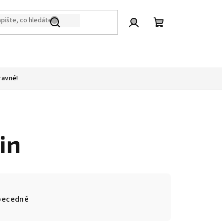
Přihlášení
Nákupní
košík
ravné!
in
becedně