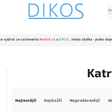
e vybírat ze sortimentu
Nehtik.cz
a
DIKOS
. Jedna zásilka - jedno dop
Katr
Ř
Nejlevnější
Nejdražší
Nejprodávanější
A
a