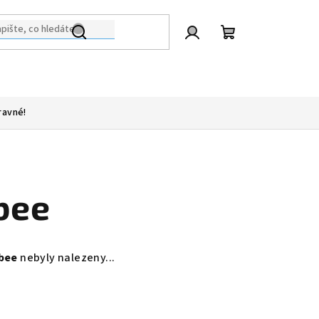
Přihlášení
Nákupní
košík
ravné!
bee
bee
nebyly nalezeny...