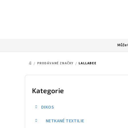
Přejít
na
obsah
Můžet
/
PRODÁVANÉ ZNAČKY
/
LALLABEE
DOMŮ
P
o
Kategorie
Přeskočit
kategorie
s
DIKOS
t
NETKANÉ TEXTILIE
r