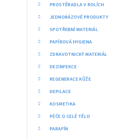
a
PROSTĚRADLA V ROLÍCH
n
JEDNORÁZOVÉ PRODUKTY
n
SPOTŘEBNÍ MATERIÁL
í
PAPÍROVÁ HYGIENA
p
ZDRAVOTNICKÝ MATERIÁL
a
DEZINFEKCE
n
REGENERACE KŮŽE
e
DEPILACE
l
KOSMETIKA
PÉČE O CELÉ TĚLO
PARAFÍN