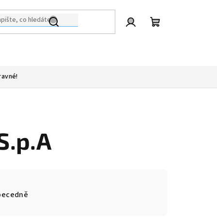
Přihlášení
Nákupní
košík
ravné!
S.p.A
becedně