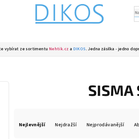
e vybírat ze sortimentu
Nehtik.cz
a
DIKOS
. Jedna zásilka - jedno dop
SISMA 
Ř
Nejlevnější
Nejdražší
Nejprodávanější
A
a