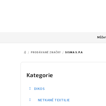
Přejít
na
obsah
Můžet
/
PRODÁVANÉ ZNAČKY
/
SISMA S.P.A
DOMŮ
P
o
Kategorie
Přeskočit
kategorie
s
DIKOS
t
NETKANÉ TEXTILIE
r