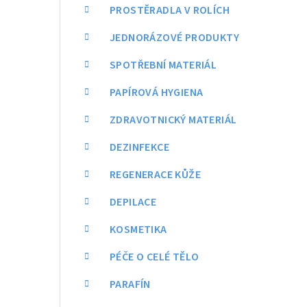
a
PROSTĚRADLA V ROLÍCH
n
JEDNORÁZOVÉ PRODUKTY
n
SPOTŘEBNÍ MATERIÁL
í
PAPÍROVÁ HYGIENA
p
ZDRAVOTNICKÝ MATERIÁL
a
DEZINFEKCE
n
REGENERACE KŮŽE
e
DEPILACE
l
KOSMETIKA
PÉČE O CELÉ TĚLO
PARAFÍN