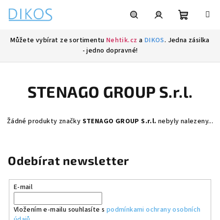
Přejít
na
obsah
Nákupní
Hledat
Přihlášení
Můžete vybírat ze sortimentu
Nehtik.cz
a
DIKOS
. Jedna zásilka
- jedno dopravné!
košík
STENAGO GROUP S.r.l.
Žádné produkty značky
STENAGO GROUP S.r.l.
nebyly nalezeny...
Odebírat newsletter
E-mail
Vložením e-mailu souhlasíte s
podmínkami ochrany osobních
údajů