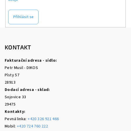
Přihlásit se
Z
á
p
KONTAKT
a
Fakturační adresa - sídlo:
t
Petr Musil - DIKOS
í
Písty 57
28913
Dodací adresa - sklad:
Sojovice 33
29475
Kontakty:
Pevná linka:
+420 326 921 466
Mobil:
+420 724 760 222