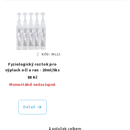
í
V
p
ý
r
p
o
i
d
s
u
p
k
KÓD:
ML12
r
t
Fyziologický roztok pro
o
ů
výplach očí a ran - 20ml/5ks
d
88 Kč
u
Momentálně nedostupné
k
t
ů
Detail
1
položek celkem