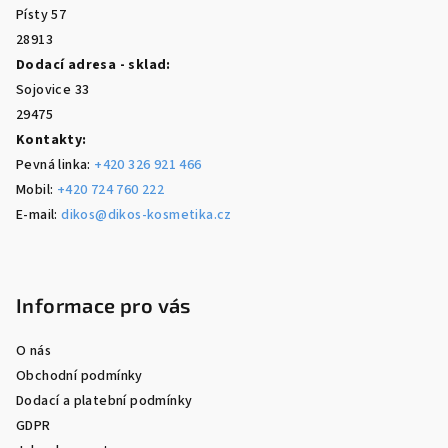
í
Písty 57
28913
Dodací adresa - sklad:
Sojovice 33
29475
Kontakty:
Pevná linka:
+420 326 921 466
Mobil:
+420 724 760 222
E-mail:
dikos@dikos-kosmetika.cz
Informace pro vás
O nás
Obchodní podmínky
Dodací a platební podmínky
GDPR