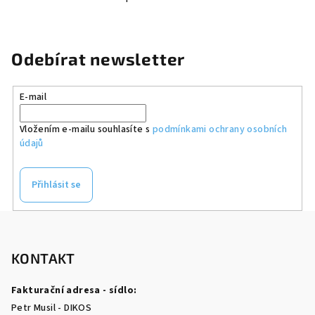
O
v
l
á
Odebírat newsletter
d
a
E-mail
c
í
Vložením e-mailu souhlasíte s
podmínkami ochrany osobních
p
údajů
r
v
k
Přihlásit se
y
v
Z
ý
á
p
p
KONTAKT
i
a
s
Fakturační adresa - sídlo:
u
t
Petr Musil - DIKOS