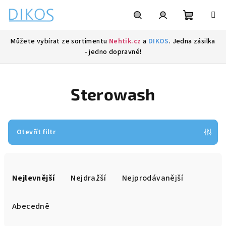
Přejít
na
obsah
Nákupní
Hledat
Přihlášení
Můžete vybírat ze sortimentu
Nehtik.cz
a
DIKOS
. Jedna zásilka
- jedno dopravné!
košík
Sterowash
Otevřít filtr
Ř
a
Nejlevnější
Nejdražší
Nejprodávanější
z
e
Abecedně
n