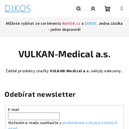
Přejít
na
obsah
Nákupní
Hledat
Přihlášení
Můžete vybírat ze sortimentu
Nehtik.cz
a
DIKOS
. Jedna zásilka
- jedno dopravné!
košík
VULKAN-Medical a.s.
Žádné produkty značky
VULKAN-Medical a.s.
nebyly nalezeny...
Odebírat newsletter
E-mail
Vložením e-mailu souhlasíte s
podmínkami ochrany osobních
údajů