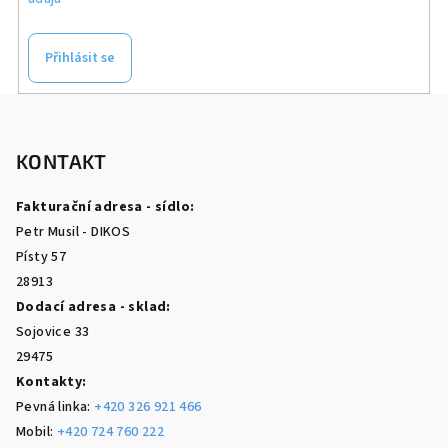
Přihlásit se
Z
á
p
KONTAKT
a
Fakturační adresa - sídlo:
t
Petr Musil - DIKOS
í
Písty 57
28913
Dodací adresa - sklad:
Sojovice 33
29475
Kontakty:
Pevná linka:
+420 326 921 466
Mobil:
+420 724 760 222