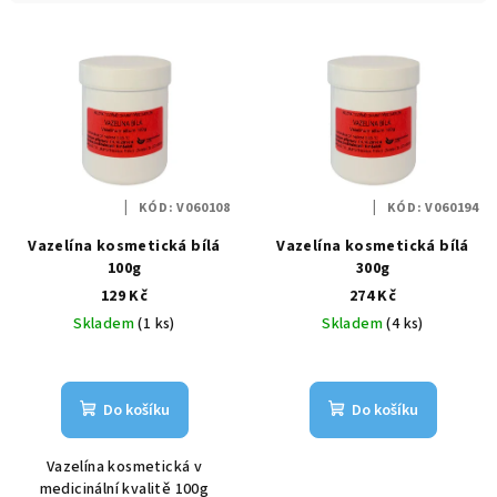
í
V
p
ý
r
p
o
i
d
s
u
p
k
KÓD:
V060108
KÓD:
V060194
r
t
Vazelína kosmetická bílá
Vazelína kosmetická bílá
o
ů
100g
300g
d
129 Kč
274 Kč
u
Skladem
(1 ks)
Skladem
(4 ks)
k
t
ů
Do košíku
Do košíku
Vazelína kosmetická v
medicinální kvalitě 100g