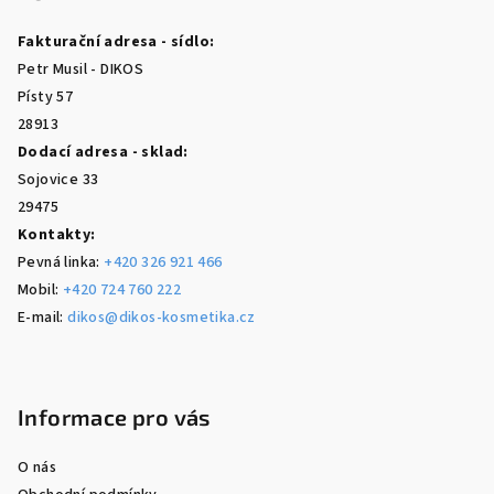
a
s
Fakturační adresa - sídlo:
u
t
Petr Musil - DIKOS
í
Písty 57
28913
Dodací adresa - sklad:
Sojovice 33
29475
Kontakty:
Pevná linka:
+420 326 921 466
Mobil:
+420 724 760 222
E-mail:
dikos@dikos-kosmetika.cz
Informace pro vás
O nás