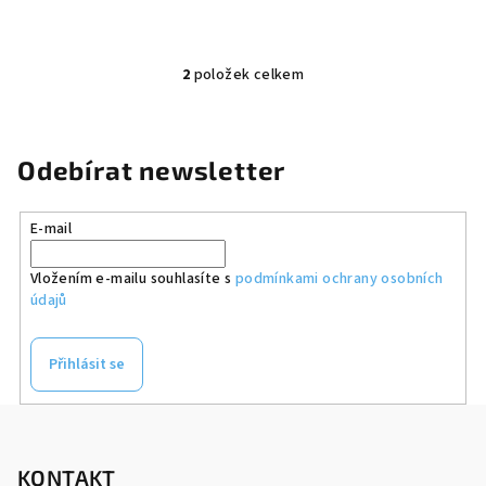
2
položek celkem
O
v
l
á
Odebírat newsletter
d
a
E-mail
c
í
Vložením e-mailu souhlasíte s
podmínkami ochrany osobních
p
údajů
r
v
k
Přihlásit se
y
v
Z
ý
á
p
p
KONTAKT
i