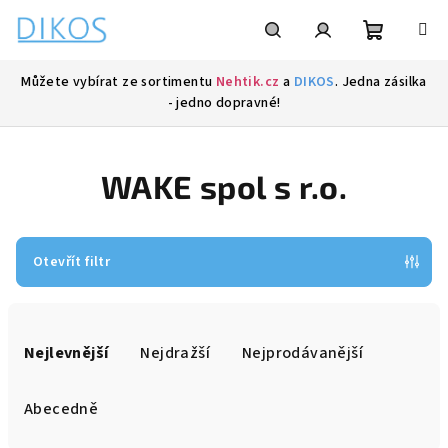
Přejít
na
obsah
Nákupní
Hledat
Přihlášení
Můžete vybírat ze sortimentu
Nehtik.cz
a
DIKOS
. Jedna zásilka
- jedno dopravné!
košík
WAKE spol s r.o.
Otevřít filtr
Ř
a
Nejlevnější
Nejdražší
Nejprodávanější
z
e
Abecedně
n