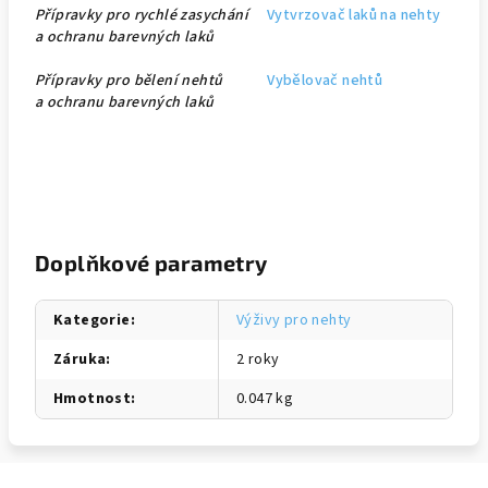
Přípravky pro rychlé zasychání
Vytvrzovač laků na nehty
a ochranu barevných laků
Přípravky pro bělení nehtů
Vybělovač nehtů
a ochranu barevných laků
Doplňkové parametry
Kategorie
:
Výživy pro nehty
Záruka
:
2 roky
Hmotnost
:
0.047 kg