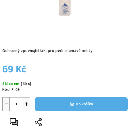
Ochranný zpevňující lak, pro péči o lámavé nehty
69 Kč
Měrná
Skladem
(4 ks)
cena:
Kód:
F-09
−
+
Do košíku