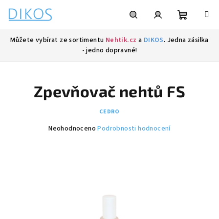
Přejít
na
obsah
Nákupní
Hledat
Přihlášení
Můžete vybírat ze sortimentu
Nehtik.cz
a
DIKOS
. Jedna zásilka
- jedno dopravné!
košík
Zpevňovač nehtů FS
CEDRO
Průměrné
Neohodnoceno
Podrobnosti hodnocení
hodnocení
produktu
je
0,0
z
5
hvězdiček.