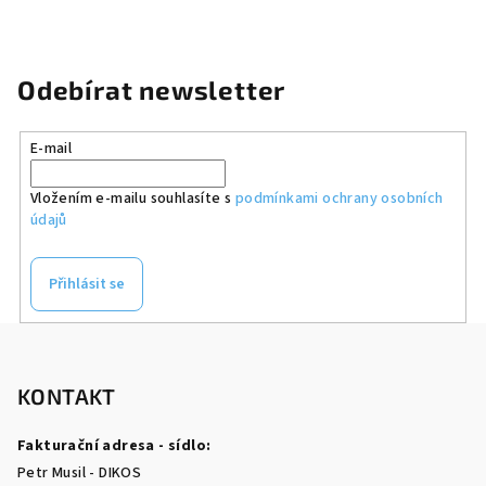
Odebírat newsletter
E-mail
Vložením e-mailu souhlasíte s
podmínkami ochrany osobních
údajů
Přihlásit se
Z
á
p
KONTAKT
a
Fakturační adresa - sídlo:
t
Petr Musil - DIKOS