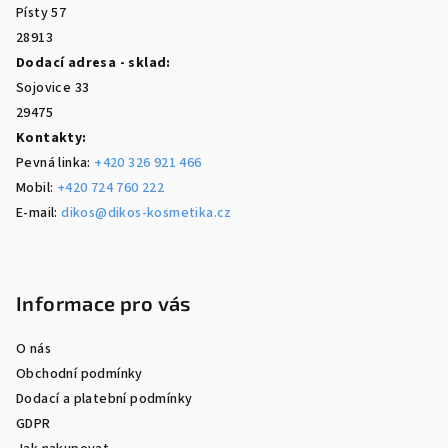
í
Písty 57
28913
Dodací adresa - sklad:
Sojovice 33
29475
Kontakty:
Pevná linka:
+420 326 921 466
Mobil:
+420 724 760 222
E-mail:
dikos@dikos-kosmetika.cz
Informace pro vás
O nás
Obchodní podmínky
Dodací a platební podmínky
GDPR