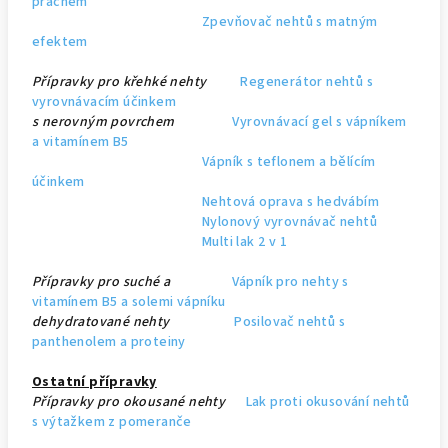
prachem
Zpevňovač nehtů s matným
efektem
Přípravky pro křehké nehty
Regenerátor nehtů s
vyrovnávacím účinkem
s nerovným povrchem
Vyrovnávací gel s vápníkem
a vitamínem B5
Vápník s teflonem a bělícím
účinkem
Nehtová oprava s hedvábím
Nylonový vyrovnávač nehtů
Multi lak 2 v 1
Přípravky pro suché a
Vápník pro nehty s
vitamínem B5 a solemi vápníku
dehydratované nehty
Posilovač nehtů s
panthenolem a proteiny
Ostatní přípravky
Přípravky pro okousané nehty
Lak proti okusování nehtů
s výtažkem z pomeranče