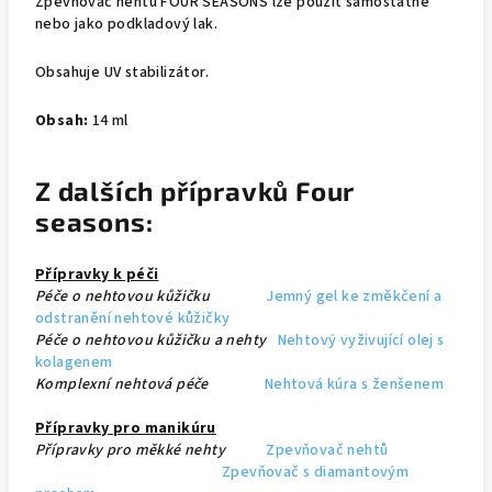
Zpevňovač nehtů FOUR SEASONS lze použít samostatně
nebo jako podkladový lak.
Obsahuje UV stabilizátor.
Obsah:
14 ml
Z dalších přípravků Four
seasons:
Přípravky k péči
Péče o nehtovou kůžičku
Jemný gel ke změkčení a
odstranění nehtové kůžičky
Péče o nehtovou kůžičku a nehty
Nehtový vyživující olej s
kolagenem
Komplexní nehtová péče
Nehtová kúra s ženšenem
Přípravky pro manikúru
Přípravky pro měkké nehty
Zpevňovač nehtů
Zpevňovač s diamantovým