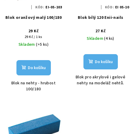
KÓD:
EI-05-103
KÓD:
EI 05-10
Blok oranžový malý 100/180
Blok bílý 120 Enii-nails
29 Kč
27 Kč
Měrná
29 Kč / 1 ks
Skladem
(4 ks)
cena:
Skladem
(>5 ks)
Do košíku
Do košíku
Blok pro akrylové i gelové
Blok na nehty - hrubost
nehty na modeláž nehtů.
100/180