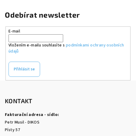
Odebírat newsletter
E-mail
Vložením e-mailu souhlasíte s
podmínkami ochrany osobních
údajů
Přihlásit se
Z
á
p
KONTAKT
a
Fakturační adresa - sídlo:
t
Petr Musil - DIKOS
í
Písty 57