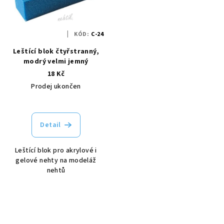
KÓD:
C-24
Leštící blok čtyřstranný,
modrý velmi jemný
18 Kč
Prodej ukončen
Detail
Leštící blok pro akrylové i
gelové nehty na modeláž
nehtů