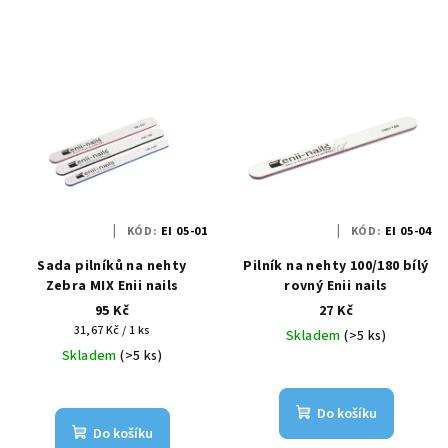
KÓD:
EI 05-01
KÓD:
EI 05-04
Sada pilníků na nehty
Pilník na nehty 100/180 bílý
Zebra MIX Enii nails
rovný Enii nails
95 Kč
27 Kč
Měrná
31,67 Kč / 1 ks
Skladem
(>5 ks)
cena:
Skladem
(>5 ks)
Do košíku
Do košíku