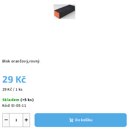
Blok oranžový,rovný.
29 Kč
Měrná
29 Kč / 1 ks
cena:
Skladem
(>5 ks)
Kód:
EI-05-11
−
+
Do košíku