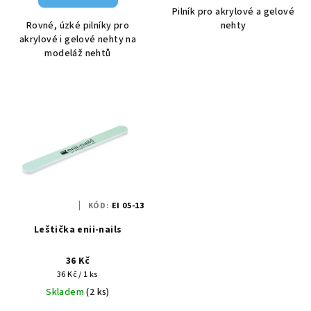
Pilník pro akrylové a gelové
Rovné, úzké pilníky pro
nehty
akrylové i gelové nehty na
modeláž nehtů
KÓD:
EI 05-13
Leštička enii-nails
36 Kč
Měrná
36 Kč / 1 ks
cena:
Skladem
(2 ks)