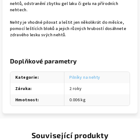
nehtů, odstranění zbytku gel laku či gelu na přírodních
nehtech.
Nehty je vhodné pilovat a leštit jen několikrát do měsíce,
pomocí leštících bloků a jejich různých hrubostí dosáhnete
zdravého lesku svých nehtů.
Doplňkové parametry
Kategorie
:
Pilníky na nehty
Záruka
:
2 roky
Hmotnost
:
0.006 kg
Související produkty