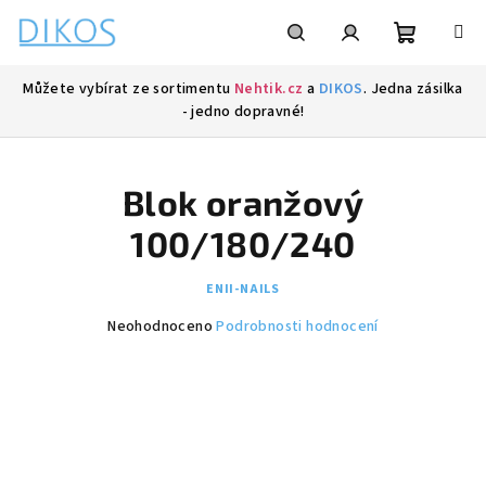
Přejít
na
obsah
Nákupní
Hledat
Přihlášení
Můžete vybírat ze sortimentu
Nehtik.cz
a
DIKOS
. Jedna zásilka
- jedno dopravné!
košík
Blok oranžový
100/180/240
ENII-NAILS
Průměrné
Neohodnoceno
Podrobnosti hodnocení
hodnocení
produktu
je
0,0
z
5
hvězdiček.