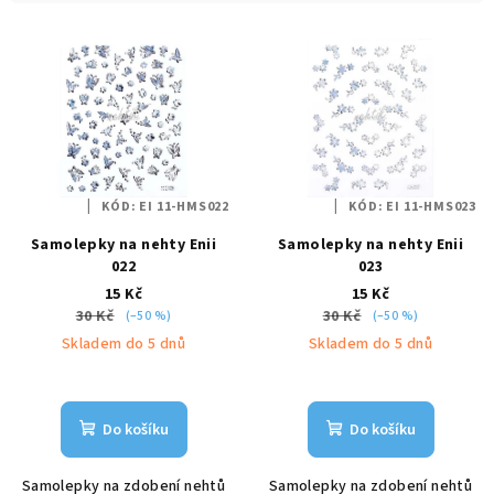
í
V
p
ý
r
p
o
i
d
s
u
p
k
KÓD:
EI 11-HMS022
KÓD:
EI 11-HMS023
r
t
Samolepky na nehty Enii
Samolepky na nehty Enii
o
ů
022
023
d
15 Kč
15 Kč
u
30 Kč
30 Kč
(–50 %)
(–50 %)
k
Skladem do 5 dnů
Skladem do 5 dnů
t
ů
Do košíku
Do košíku
Samolepky na zdobení nehtů
Samolepky na zdobení nehtů