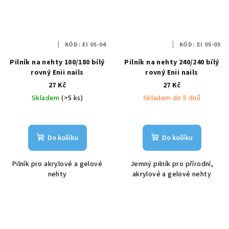
KÓD:
EI 05-04
KÓD:
EI 05-05
Pilník na nehty 100/180 bílý
Pilník na nehty 240/240 bílý
rovný Enii nails
rovný Enii nails
27 Kč
27 Kč
Skladem
(>5 ks)
Skladem do 5 dnů
Do košíku
Do košíku
Pilník pro akrylové a gelové
Jemný pilník pro přírodní,
nehty
akrylové a gelové nehty