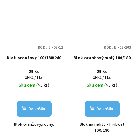
KÓD:
EI-05-11
KÓD:
EI-05-103
Blok oranžový 100/180/240
Blok oranžový malý 100/180
29 Kč
29 Kč
Měrná
Měrná
29 Kč / 1 ks
29 Kč / 1 ks
cena:
cena:
Skladem
(>5 ks)
Skladem
(>5 ks)
Do košíku
Do košíku
Blok oranžový,rovný.
Blok na nehty - hrubost
100/180