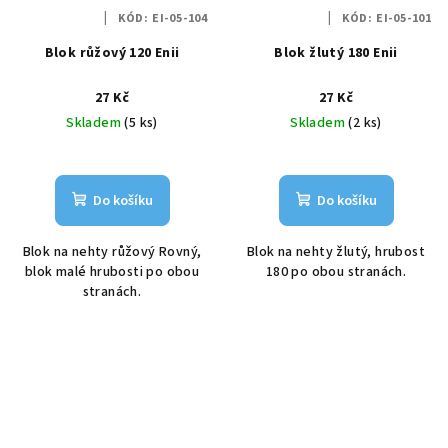
KÓD:
EI-05-104
KÓD:
EI-05-101
Blok růžový 120 Enii
Blok žlutý 180 Enii
27 Kč
27 Kč
Skladem
(5 ks)
Skladem
(2 ks)
Do košíku
Do košíku
Blok na nehty růžový Rovný,
Blok na nehty žlutý, hrubost
blok malé hrubosti po obou
180 po obou stranách.
stranách.