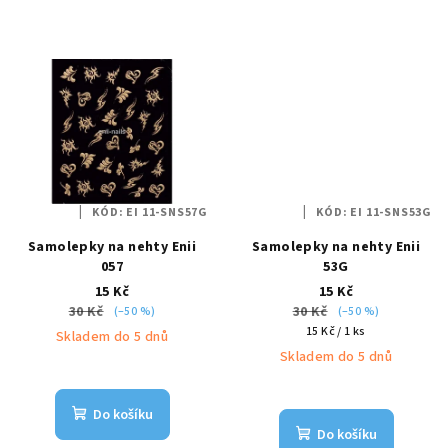
KÓD:
EI 11-SNS57G
KÓD:
EI 11-SNS53G
Samolepky na nehty Enii
Samolepky na nehty Enii
057
53G
15 Kč
15 Kč
30 Kč
30 Kč
(–50 %)
(–50 %)
Měrná
15 Kč / 1 ks
Skladem do 5 dnů
cena:
Skladem do 5 dnů
Do košíku
Do košíku