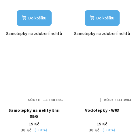
Do košíku
Do košíku
Samolepky na zdobení nehtů
Samolepky na zdobení nehtů
KÓD:
EI 11-T3D8BG
KÓD:
EI11-W03
Samolepky na nehty Enii
Vodolepky - W03
8BG
15 Kč
15 Kč
30 Kč
30 Kč
(–50 %)
(–50 %)