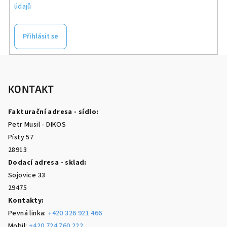
údajů
y
v
ý
Přihlásit se
p
i
Z
s
á
u
p
KONTAKT
a
Fakturační adresa - sídlo:
t
Petr Musil - DIKOS
í
Písty 57
28913
Dodací adresa - sklad:
Sojovice 33
29475
Kontakty:
Pevná linka:
+420 326 921 466
Mobil:
+420 724 760 222