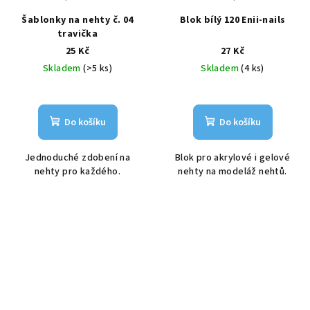
Šablonky na nehty č. 04
Blok bílý 120 Enii-nails
travička
25 Kč
27 Kč
Skladem
(>5 ks)
Skladem
(4 ks)
Do košíku
Do košíku
Jednoduché zdobení na
Blok pro akrylové i gelové
nehty pro každého.
nehty na modeláž nehtů.