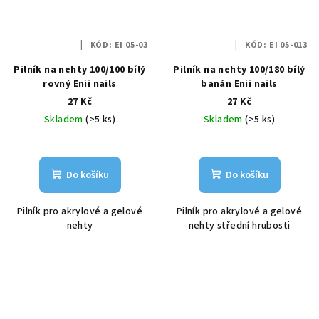
KÓD:
EI 05-03
KÓD:
EI 05-013
Pilník na nehty 100/100 bílý
Pilník na nehty 100/180 bílý
rovný Enii nails
banán Enii nails
27 Kč
27 Kč
Skladem
(>5 ks)
Skladem
(>5 ks)
Do košíku
Do košíku
Pilník pro akrylové a gelové
Pilník pro akrylové a gelové
nehty
nehty střední hrubosti