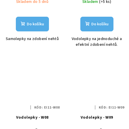
Skladem do 5 dnů
Skladem
(>5 ks)
Do košíku
Do košíku
Samolepky na zdobení nehtů
Vodolepky na jednoduché a
efektní zdobení nehtů.
KÓD:
EI11-W08
KÓD:
EI11-W09
Vodolepky - W08
Vodolepky - W09