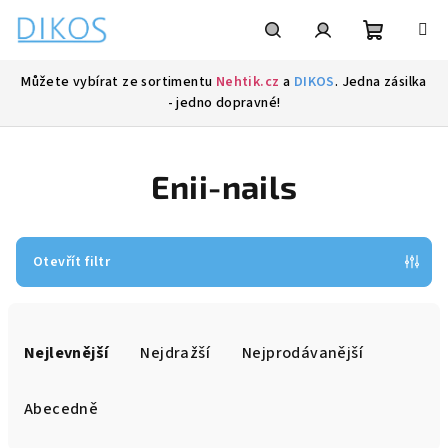
Přejít
na
obsah
Nákupní
Hledat
Přihlášení
Můžete vybírat ze sortimentu
Nehtik.cz
a
DIKOS
. Jedna zásilka
- jedno dopravné!
košík
Enii-nails
Otevřít filtr
Ř
a
Nejlevnější
Nejdražší
Nejprodávanější
z
e
Abecedně
n