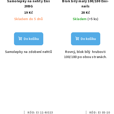
Samolepky na nehty Enii
Blok bílý malý 100/100 Enii-
20BG
nails
19 Kč
20 Kč
Skladem do 5 dnů
Skladem
(>5 ks)
Do košíku
Do košíku
Samolepky na zdobení nehtů
Rovný, blok bílý hrubosti
100/100 po obou stranách.
KÓD:
EI 11-NO23
KÓD:
EI 05-10