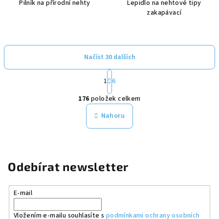
Pilník na přírodní nehty
Lepidlo na nehtové tipy
zakapávací
Načíst 30 dalších
S
1
6
t
O
r
176
položek celkem
á
v
n
l
Nahoru
k
á
o
d
v
a
á
n
c
Odebírat newsletter
í
í
p
r
E-mail
v
k
Vložením e-mailu souhlasíte s
podmínkami ochrany osobních