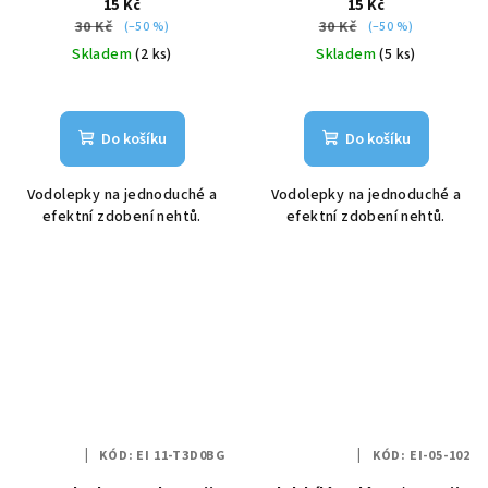
15 Kč
15 Kč
30 Kč
30 Kč
(–50 %)
(–50 %)
Skladem
(2 ks)
Skladem
(5 ks)
Do košíku
Do košíku
Vodolepky na jednoduché a
Vodolepky na jednoduché a
efektní zdobení nehtů.
efektní zdobení nehtů.
KÓD:
EI 11-T3D0BG
KÓD:
EI-05-102