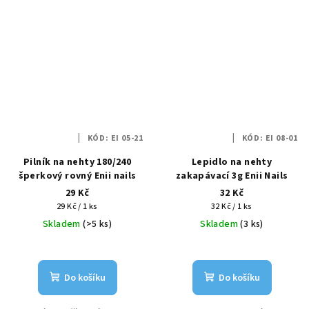
KÓD:
EI 05-21
KÓD:
EI 08-01
Pilník na nehty 180/240
Lepidlo na nehty
šperkový rovný Enii nails
zakapávací 3g Enii Nails
29 Kč
32 Kč
Měrná
Měrná
29 Kč / 1 ks
32 Kč / 1 ks
cena:
cena:
Skladem
(>5 ks)
Skladem
(3 ks)
Do košíku
Do košíku