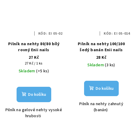
KÓD:
EI 05-02
KÓD:
EI 05-014
Pilník na nehty 80/80 bílý
Pilník na nehty 100/100
rovný Enii nails
šedý banán Enii nails
27 Kč
28 Kč
Měrná
27 Kč / 1 ks
Skladem
(3 ks)
cena:
Skladem
(>5 ks)
Do košíku
Do košíku
Pilník na nehty zahnutý
Pilník na gelové nehty vysoké
(banán)
hrubosti