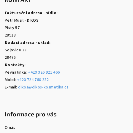
a
Fakturační adresa - sídlo:
t
Petr Musil - DIKOS
í
Písty 57
28913
Dodací adresa - sklad:
Sojovice 33
29475
Kontakty:
Pevná linka:
+420 326 921 466
Mobil:
+420 724 760 222
E-mail:
dikos@dikos-kosmetika.cz
Informace pro vás
O nás