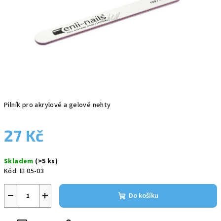
Pilník pro akrylové a gelové nehty
27 Kč
Měrná
Skladem
(>5 ks)
cena:
Kód:
EI 05-03
−
+
Do košíku