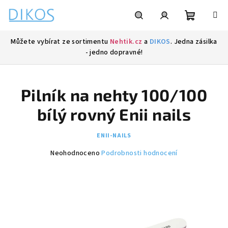
Přejít
na
obsah
Nákupní
Hledat
Přihlášení
Můžete vybírat ze sortimentu
Nehtik.cz
a
DIKOS
. Jedna zásilka
- jedno dopravné!
košík
Pilník na nehty 100/100
bílý rovný Enii nails
ENII-NAILS
Průměrné
Neohodnoceno
Podrobnosti hodnocení
hodnocení
produktu
je
0,0
z
5
hvězdiček.