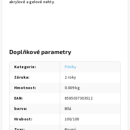
akrylové a gelové nehty.
Doplňkové parametry
Kategorie
:
Pilníky
Záruka
:
2 roky
Hmotnost
:
0.009 kg
EAN
:
8585037303512
barva
:
Bílá
Hrubost
:
100/100
Tvar
:
Rovný