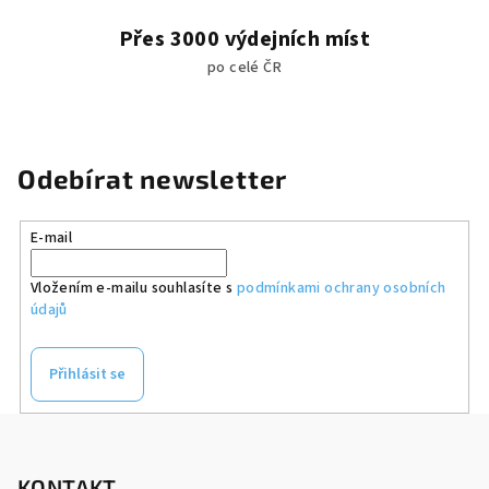
Přes 3000 výdejních míst
po celé ČR
Odebírat newsletter
E-mail
Vložením e-mailu souhlasíte s
podmínkami ochrany osobních
údajů
Přihlásit se
Z
á
p
KONTAKT