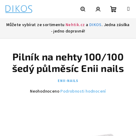
Přejít
na
obsah
Nákupní
Hledat
Přihlášení
Můžete vybírat ze sortimentu
Nehtik.cz
a
DIKOS
. Jedna zásilka
- jedno dopravné!
košík
Pilník na nehty 100/100
šedý půlměsíc Enii nails
ENII-NAILS
Průměrné
Neohodnoceno
Podrobnosti hodnocení
hodnocení
produktu
je
0,0
z
5
hvězdiček.