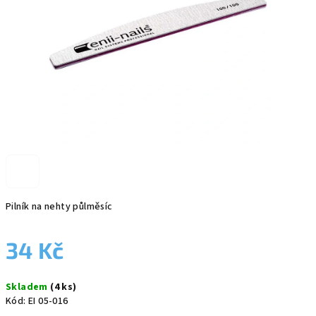
Pilník na nehty půlměsíc
34 Kč
Měrná
Skladem
(4 ks)
cena:
Kód:
EI 05-016