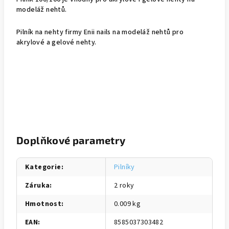
modeláž nehtů.
Pilník na nehty firmy Enii nails na modeláž nehtů pro
akrylové a gelové nehty.
Doplňkové parametry
Kategorie
:
Pilníky
Záruka
:
2 roky
Hmotnost
:
0.009 kg
EAN
:
8585037303482