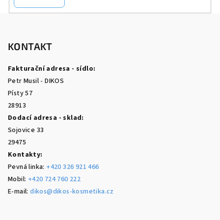
Z
á
p
KONTAKT
a
Fakturační adresa - sídlo:
t
Petr Musil - DIKOS
í
Písty 57
28913
Dodací adresa - sklad:
Sojovice 33
29475
Kontakty:
Pevná linka:
+420 326 921 466
Mobil:
+420 724 760 222
E-mail:
dikos@dikos-kosmetika.cz