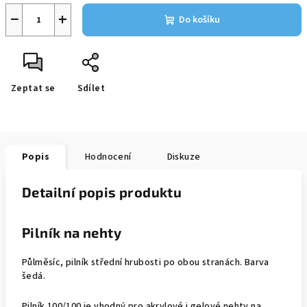
−
+
Do košíku
Zeptat se
Sdílet
Popis
Hodnocení
Diskuze
Detailní popis produktu
Pilník na nehty
Půlměsíc, pilník střední hrubosti po obou stranách. Barva
šedá.
Pilník 100/100 je vhodný pro akrylové i gelové nehty na