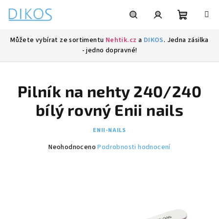
Přejít
na
obsah
Nákupní
Hledat
Přihlášení
Můžete vybírat ze sortimentu
Nehtik.cz
a
DIKOS
. Jedna zásilka
- jedno dopravné!
košík
Pilník na nehty 240/240
bílý rovný Enii nails
ENII-NAILS
Průměrné
Neohodnoceno
Podrobnosti hodnocení
hodnocení
produktu
je
0,0
z
5
hvězdiček.