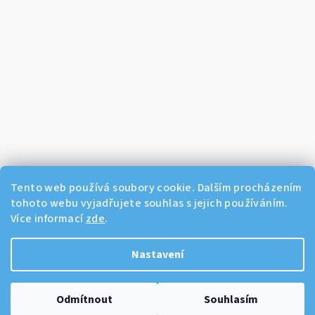
Tento web používá soubory cookie. Dalším procházením
tohoto webu vyjadřujete souhlas s jejich používáním.
Více informací
zde
.
Sledovat na Instagramu
Nastavení
Copyright 2026
Dikos Kosmetika
. Všechna práva vyhrazena.
Odmítnout
Souhlasím