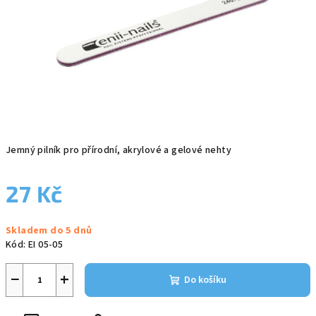
Jemný pilník pro přírodní, akrylové a gelové nehty
27 Kč
Měrná
Skladem do 5 dnů
cena:
Kód:
EI 05-05
−
+
Do košíku