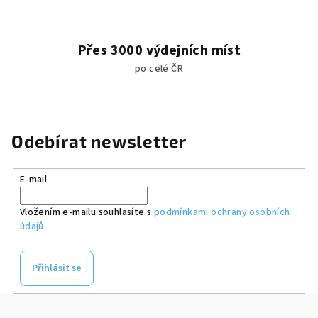
Přes 3000 výdejních míst
po celé ČR
Odebírat newsletter
E-mail
Vložením e-mailu souhlasíte s
podmínkami ochrany osobních
údajů
Přihlásit se
Z