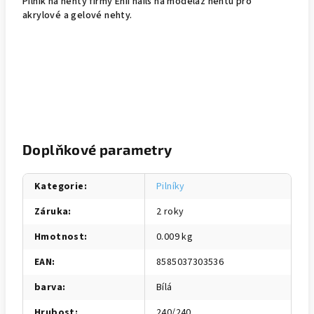
Pilník na nehty firmy Enii nails na modeláž nehtů pro
akrylové a gelové nehty.
Doplňkové parametry
Kategorie
:
Pilníky
Záruka
:
2 roky
Hmotnost
:
0.009 kg
EAN
:
8585037303536
barva
:
Bílá
Hrubost
:
240/240