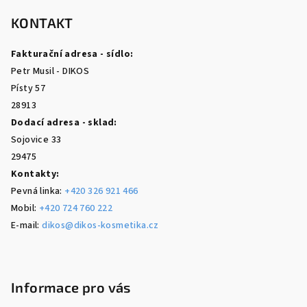
á
p
KONTAKT
a
Fakturační adresa - sídlo:
t
Petr Musil - DIKOS
í
Písty 57
28913
Dodací adresa - sklad:
Sojovice 33
29475
Kontakty:
Pevná linka:
+420 326 921 466
Mobil:
+420 724 760 222
E-mail:
dikos@dikos-kosmetika.cz
Informace pro vás