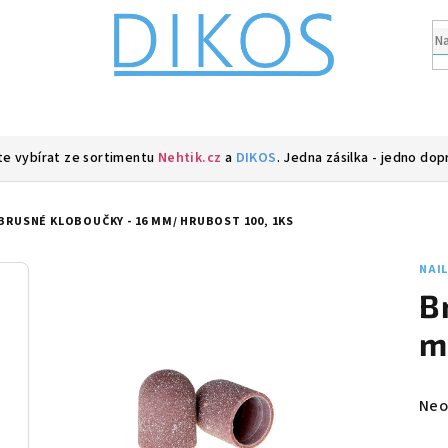
e vybírat ze sortimentu
Nehtik.cz
a
DIKOS
. Jedna zásilka - jedno dop
BRUSNÉ KLOBOUČKY - 16 MM/ HRUBOST 100, 1KS
NAI
B
m
Prů
Neo
hod