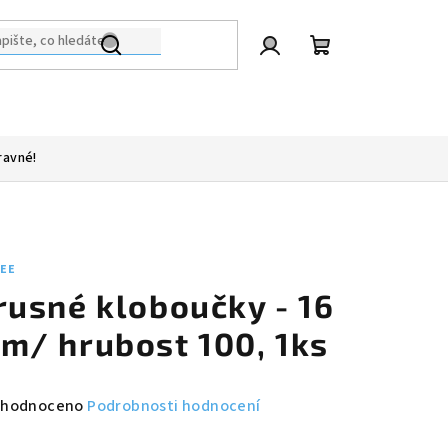
Přihlášení
Nákupní
košík
ravné!
LEE
rusné kloboučky - 16
m/ hrubost 100, 1ks
měrné
hodnoceno
Podrobnosti hodnocení
nocení