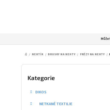
Přejít
na
obsah
Můžet
/
NEHTÍK
/
BRUSKY NA NEHTY
/
FRÉZY NA NEHTY
/
DOMŮ
P
o
Kategorie
Přeskočit
kategorie
s
DIKOS
t
NETKANÉ TEXTILIE
r