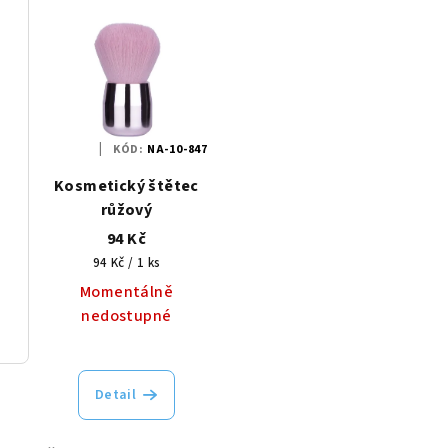
KÓD:
NA-10-847
Kosmetický štětec
růžový
94 Kč
Měrná
94 Kč / 1 ks
cena:
Momentálně
nedostupné
Detail