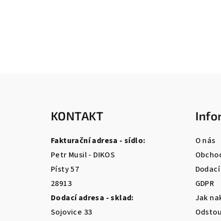
Z
á
KONTAKT
Info
p
a
Fakturační adresa - sídlo:
O nás
t
Petr Musil - DIKOS
Obchod
Písty 57
Dodací
í
28913
GDPR
Dodací adresa - sklad:
Jak na
Sojovice 33
Odstou