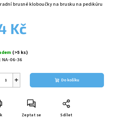
duktu
radní brusné kloboučky na brusku na pedikúru
4 Kč
zdiček.
ná
a:
ladem
(>5 ks)
:
NA-06-36
+
Do košíku
sk
Zeptat se
Sdílet