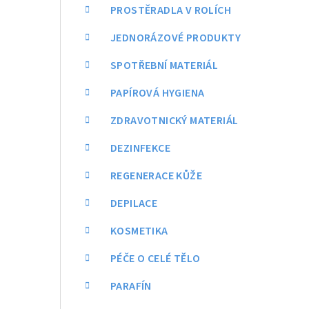
a
PROSTĚRADLA V ROLÍCH
n
JEDNORÁZOVÉ PRODUKTY
n
SPOTŘEBNÍ MATERIÁL
í
PAPÍROVÁ HYGIENA
p
ZDRAVOTNICKÝ MATERIÁL
a
DEZINFEKCE
n
REGENERACE KŮŽE
e
DEPILACE
l
KOSMETIKA
PÉČE O CELÉ TĚLO
PARAFÍN