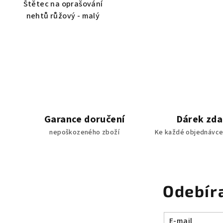
Štětec na oprašování
nehtů růžový - malý
Garance doručení
Dárek zd
nepoškozeného zboží
Ke každé objednávce
Odebír
E-mail