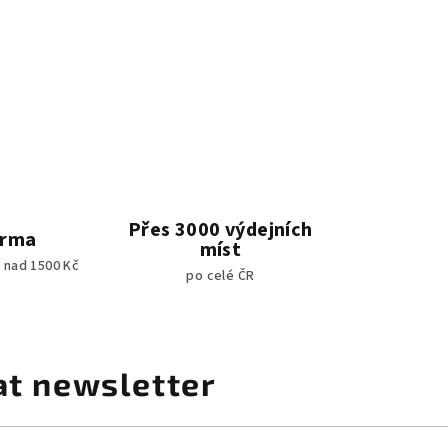
Přes 3000 výdejních
arma
míst
 nad 1500 Kč
po celé ČR
at newsletter