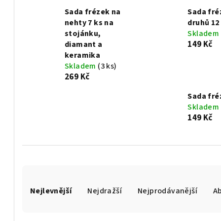
Sada frézek na
Sada fré
nehty 7 ks na
druhů 12
stojánku,
Skladem
149 Kč
diamant a
keramika
Skladem
(3 ks)
269 Kč
Sada fré
Skladem
149 Kč
Ř
Nejlevnější
Nejdražší
Nejprodávanější
A
a
z