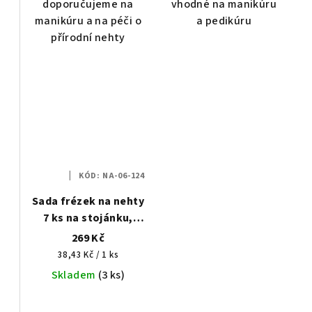
doporučujeme na
vhodné na manikúru
ů
manikúru a na péči o
a pedikúru
přírodní nehty
KÓD:
NA-06-124
Sada frézek na nehty
7 ks na stojánku,
diamant a keramika
269 Kč
Měrná
38,43 Kč / 1 ks
cena:
Skladem
(3 ks)