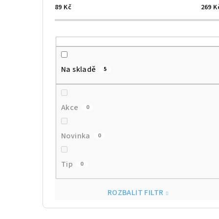
89
Kč
269
K
Na skladě
5
Akce
0
Novinka
0
Tip
0
ROZBALIT FILTR