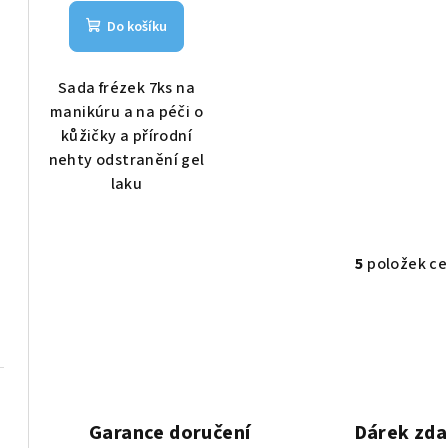
Do košíku
Sada frézek 7ks na
manikúru a na péči o
kůžičky a přírodní
nehty odstranění gel
laku
5
položek c
O
v
l
á
d
a
Garance doručení
Dárek zd
c