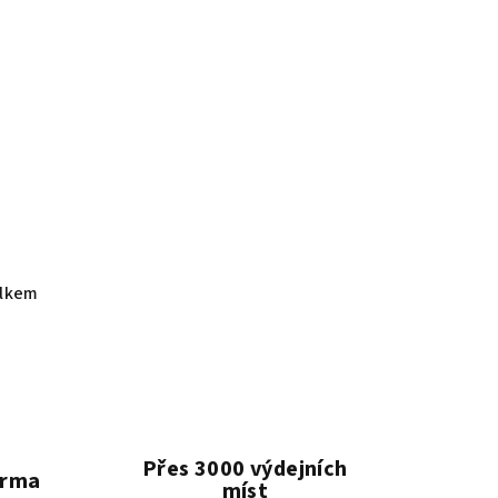
elkem
Přes 3000 výdejních
arma
míst