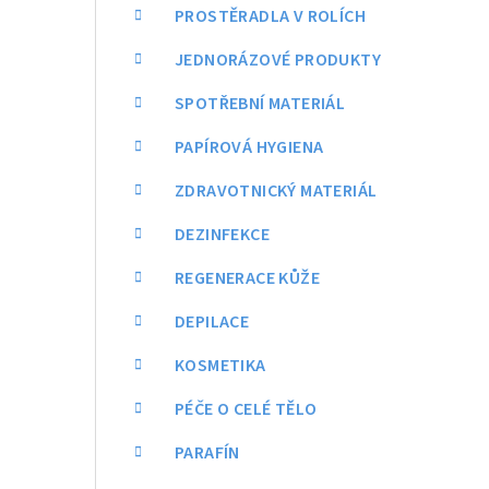
a
PROSTĚRADLA V ROLÍCH
n
JEDNORÁZOVÉ PRODUKTY
n
SPOTŘEBNÍ MATERIÁL
í
PAPÍROVÁ HYGIENA
p
ZDRAVOTNICKÝ MATERIÁL
a
DEZINFEKCE
n
REGENERACE KŮŽE
e
DEPILACE
l
KOSMETIKA
PÉČE O CELÉ TĚLO
PARAFÍN