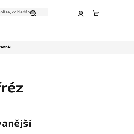
Přihlášení
Nákupní
košík
ravné!
fréz
anější