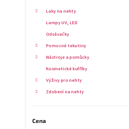
Laky na nehty
Lampy UV, LED
Odsávačky
Pomocné tekutiny
Nástroje a pomůcky
Kosmetické kufříky
Výživy pro nehty
Zdobení na nehty
Cena