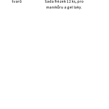
tvarů
Sada frézek 12 ks, pro
manikůru a gel laky.