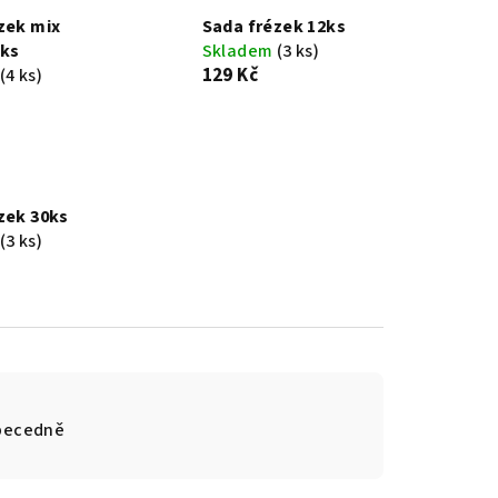
zek mix
Sada frézek 12ks
 ks
Skladem
(3 ks)
129 Kč
(4 ks)
zek 30ks
(3 ks)
becedně