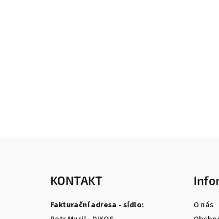
Z
á
KONTAKT
Info
p
a
Fakturační adresa - sídlo:
O nás