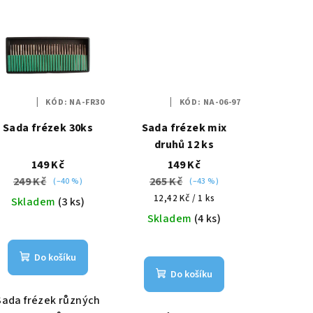
KÓD:
NA-FR30
KÓD:
NA-06-97
Sada frézek 30ks
Sada frézek mix
druhů 12 ks
149 Kč
149 Kč
249 Kč
265 Kč
(–40 %)
(–43 %)
Měrná
12,42 Kč / 1 ks
Skladem
(3 ks)
cena:
Skladem
(4 ks)
Do košíku
Do košíku
Sada frézek různých