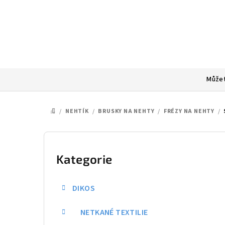
Přejít
na
obsah
Můžet
/
NEHTÍK
/
BRUSKY NA NEHTY
/
FRÉZY NA NEHTY
/
DOMŮ
P
o
Kategorie
Přeskočit
kategorie
s
DIKOS
t
NETKANÉ TEXTILIE
r