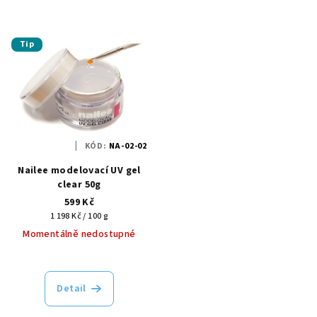
Tip
KÓD:
NA-02-02
Nailee modelovací UV gel
clear 50g
599 Kč
Měrná
1 198 Kč / 100 g
cena:
Momentálně nedostupné
Detail