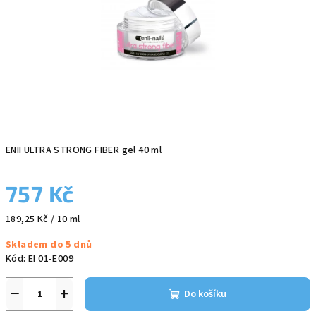
ENII ULTRA STRONG FIBER gel 40 ml
757 Kč
Měrná
189,25 Kč / 10 ml
cena:
Skladem do 5 dnů
Kód:
EI 01-E009
−
+
Do košíku