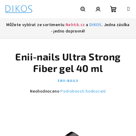
Přejít
na
obsah
Nákupní
Hledat
Přihlášení
Můžete vybírat ze sortimentu
Nehtik.cz
a
DIKOS
. Jedna zásilka
- jedno dopravné!
košík
Enii-nails Ultra Strong
Fiber gel 40 ml
ENII-NAILS
Průměrné
Neohodnoceno
Podrobnosti hodnocení
hodnocení
produktu
je
0,0
z
5
hvězdiček.