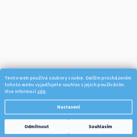
Tento web používá soubory cookie. Dalším procházením
tohoto webu vyjadřujete souhlas s jejich používáním.
Více informací
zde
.
Sledovat na Instagramu
Nastavení
Copyright 2026
Dikos Kosmetika
. Všechna práva vyhrazena.
Odmítnout
Souhlasím
Vytvořil Shoptet