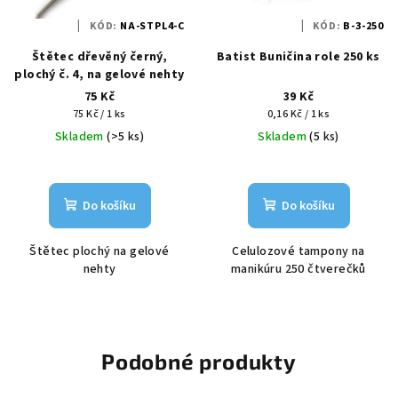
KÓD:
NA-STPL4-C
KÓD:
B-3-250
Štětec dřevěný černý,
Batist Buničina role 250 ks
plochý č. 4, na gelové nehty
75 Kč
39 Kč
Měrná
Měrná
75 Kč / 1 ks
0,16 Kč / 1 ks
cena:
cena:
Skladem
(>5 ks)
Skladem
(5 ks)
Do košíku
Do košíku
Štětec plochý na gelové
Celulozové tampony na
nehty
manikúru 250 čtverečků
Podobné produkty