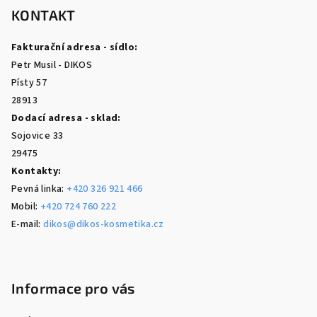
p
KONTAKT
a
Fakturační adresa - sídlo:
t
Petr Musil - DIKOS
í
Písty 57
28913
Dodací adresa - sklad:
Sojovice 33
29475
Kontakty:
Pevná linka:
+420 326 921 466
Mobil:
+420 724 760 222
E-mail:
dikos@dikos-kosmetika.cz
Informace pro vás