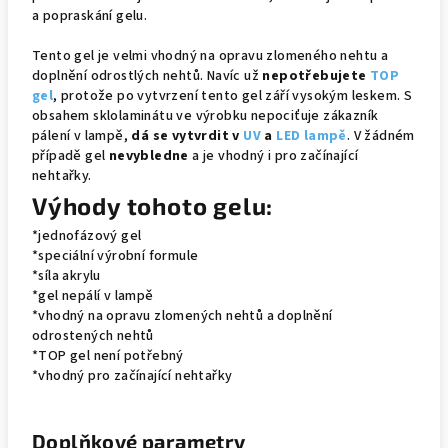
a popraskání gelu.
Tento gel je velmi vhodný na opravu zlomeného nehtu a
doplnění odrostlých nehtů. Navíc už
nepotřebujete
TOP
gel
, protože po vytvrzení tento gel září vysokým leskem. S
obsahem sklo
laminátu ve výrobku nepociťuje zákazník
pálení v lampě,
dá se vytvrdit v
UV
a
LED lampě
. V žádném
případě gel
nevybledne
a je vhodný i pro začínající
nehtařky.
Výhody tohoto gelu:
*jednofázový gel
*speciální výrobní formule
*síla akrylu
*gel nepálí v lampě
*vhodný na opravu zlomených nehtů a doplnění
odrostených nehtů
*TOP gel není potřebný
*vhodný pro začínající nehtařky
Doplňkové parametry