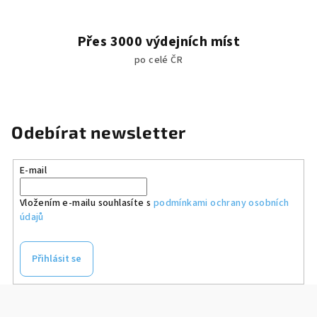
Přes 3000 výdejních míst
po celé ČR
Odebírat newsletter
E-mail
Vložením e-mailu souhlasíte s
podmínkami ochrany osobních
údajů
Přihlásit se
Z
á