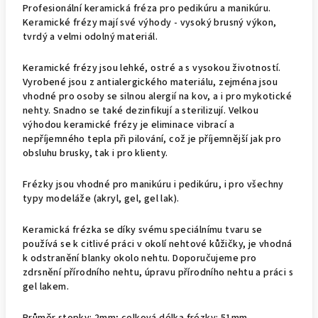
Profesionální keramická fréza pro pedikúru a manikúru.
Keramické frézy mají své výhody - vysoký brusný výkon,
tvrdý a velmi odolný materiál.
Keramické frézy jsou lehké, ostré a s vysokou životností.
Vyrobené jsou z antialergického materiálu, zejména jsou
vhodné pro osoby se silnou alergií na kov, a i pro mykotické
nehty. Snadno se také dezinfikují a sterilizují. Velkou
výhodou keramické frézy je eliminace vibrací a
nepříjemného tepla při pilování, což je příjemnější jak pro
obsluhu brusky, tak i pro klienty.
Frézky jsou vhodné pro manikúru i pedikúru, i pro všechny
typy modeláže (akryl, gel, gel lak).
Keramická frézka se díky svému speciálnímu tvaru se
používá se k citlivé práci v okolí nehtové kůžičky, je vhodná
k odstranění blanky okolo nehtu. Doporučujeme pro
zdrsnění přírodního nehtu, úpravu přírodního nehtu a práci s
gel lakem.