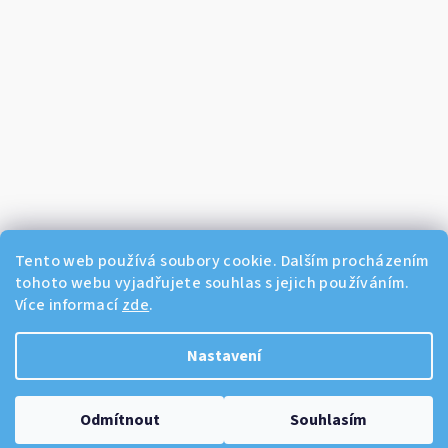
Tento web používá soubory cookie. Dalším procházením
tohoto webu vyjadřujete souhlas s jejich používáním.
Více informací
zde
.
Sledovat na Instagramu
Nastavení
Copyright 2026
Dikos Kosmetika
. Všechna práva vyhrazena.
Odmítnout
Souhlasím
Vytvořil Shoptet