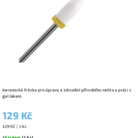
Keramická frézka pro úpravu a zdrsnění přírodního nehtu a práci s
gel lakem.
129 Kč
Měrná
129 Kč / 1 ks
cena:
Skladem
(1 ks)