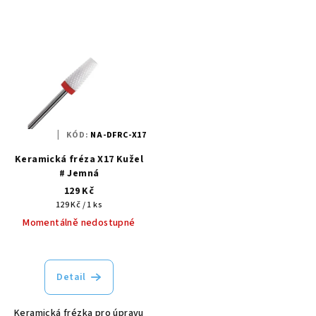
KÓD:
NA-DFRC-X17
Keramická fréza X17 Kužel
# Jemná
129 Kč
Měrná
129 Kč / 1 ks
cena:
Momentálně nedostupné
Detail
Keramická frézka pro úpravu