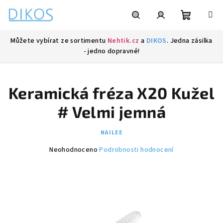
Přejít
na
obsah
Nákupní
Hledat
Přihlášení
Můžete vybírat ze sortimentu
Nehtik.cz
a
DIKOS
. Jedna zásilka
- jedno dopravné!
košík
Keramická fréza X20 Kužel
# Velmi jemná
NAILEE
Průměrné
Neohodnoceno
Podrobnosti hodnocení
hodnocení
produktu
je
0,0
z
5
hvězdiček.