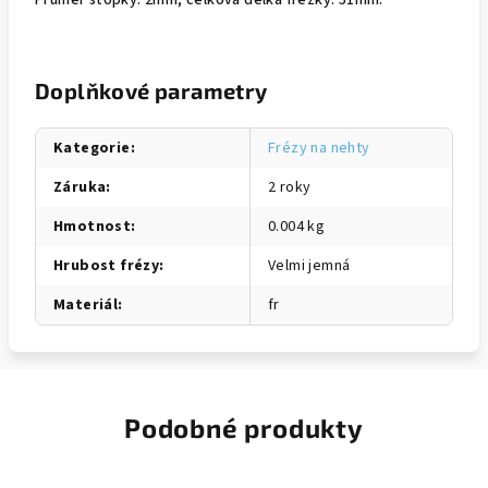
Průměr stopky: 2mm; celková délka frézky: 51mm.
Doplňkové parametry
Kategorie
:
Frézy na nehty
Záruka
:
2 roky
Hmotnost
:
0.004 kg
Hrubost frézy
:
Velmi jemná
Materiál
:
fr
Podobné produkty