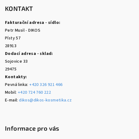
á
p
KONTAKT
a
Fakturační adresa - sídlo:
t
Petr Musil - DIKOS
í
Písty 57
28913
Dodací adresa - sklad:
Sojovice 33
29475
Kontakty:
Pevná linka:
+420 326 921 466
Mobil:
+420 724 760 222
E-mail:
dikos@dikos-kosmetika.cz
Informace pro vás