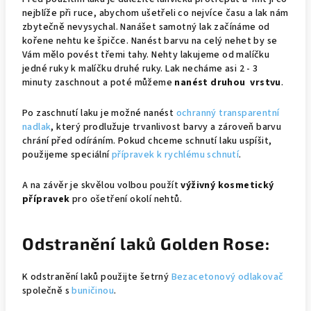
nejblíže při ruce, abychom ušetřeli co nejvíce času a lak nám
zbytečně nevysychal. Nanášet samotný lak začínáme od
kořene nehtu ke špičce. Nanést barvu na celý nehet by se
Vám mělo povést třemi tahy. Nehty lakujeme od malíčku
jedné ruky k malíčku druhé ruky. Lak necháme asi 2 - 3
minuty zaschnout a poté můžeme
nanést druhou vrstvu
.
Po zaschnutí laku je možné nanést
ochranný transparentní
nadlak
, který prodlužuje trvanlivost barvy a zároveň barvu
chrání před odíráním. Pokud chceme schnutí laku uspíšit,
použijeme speciální
přípravek k rychlému schnutí
.
A na závěr je skvělou volbou použít
výživný kosmetický
přípravek
pro ošetření okolí nehtů.
Odstranění laků Golden Rose:
K odstranění laků použijte šetrný
Bezacetonový odlakovač
společně s
buničinou
.