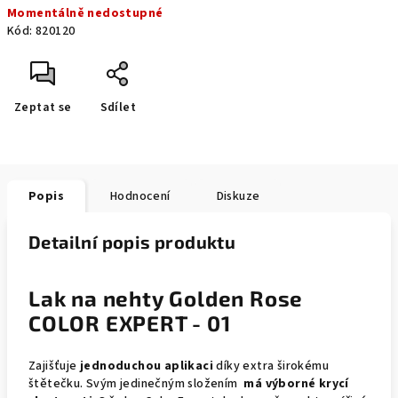
Momentálně nedostupné
cena:
Kód:
820120
Zeptat se
Sdílet
Popis
Hodnocení
Diskuze
Detailní popis produktu
Lak na nehty Golden Rose
COLOR EXPERT - 01
Zajišťuje
jednoduchou aplikaci
díky extra širokému
štětečku. Svým jedinečným složením
má výborné krycí