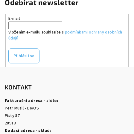
Odebírat newsletter
E-mail
Vložením e-mailu souhlasíte s
podmínkami ochrany osobních
údajů
Přihlásit se
Z
á
p
KONTAKT
a
Fakturační adresa - sídlo:
t
Petr Musil - DIKOS
í
Písty 57
28913
Dodací adresa - sklad: