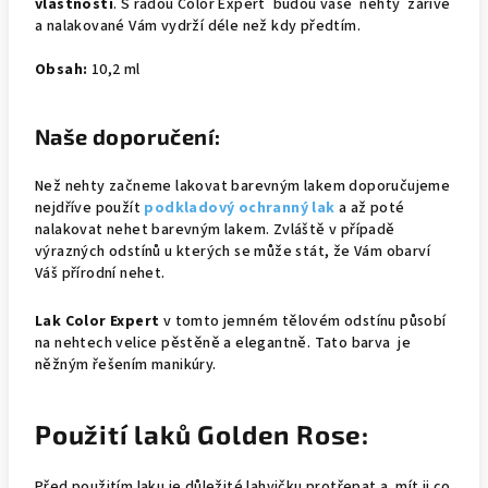
vlastnosti
. S řadou Color Expert budou vaše nehty zářivé
a nalakované Vám vydrží déle než kdy předtím.
Obsah:
10,2 ml
Naše doporučení:
Než nehty začneme lakovat barevným lakem doporučujeme
nejdříve použít
podkladový ochranný lak
a až poté
nalakovat nehet barevným lakem. Zvláště v případě
výrazných odstínů u kterých se může stát, že Vám obarví
Váš přírodní nehet.
Lak Color Expert
v tomto jemném tělovém odstínu působí
na nehtech velice pěstěně a elegantně. Tato barva je
něžným řešením manikúry.
Použití laků Golden Rose:
Před použitím laku je důležité lahvičku protřepat a mít ji co