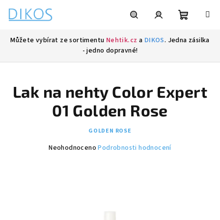
Přejít
na
obsah
Nákupní
Hledat
Přihlášení
Můžete vybírat ze sortimentu
Nehtik.cz
a
DIKOS
. Jedna zásilka
- jedno dopravné!
košík
Lak na nehty Color Expert
01 Golden Rose
GOLDEN ROSE
Průměrné
Neohodnoceno
Podrobnosti hodnocení
hodnocení
produktu
je
0,0
z
5
hvězdiček.