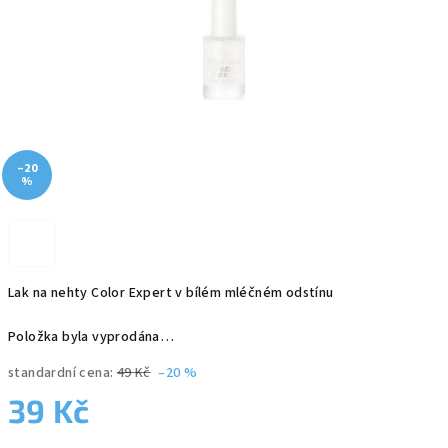
–20
%
Lak na nehty Color Expert v bílém mléčném odstínu
Položka byla vyprodána…
standardní cena:
49 Kč
–20 %
39 Kč
Měrná