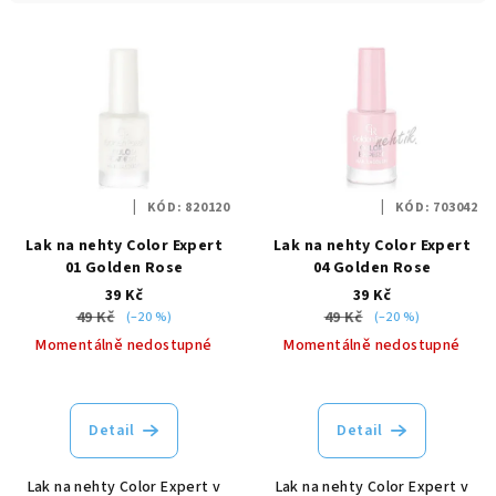
í
V
p
ý
r
p
o
i
d
s
u
p
k
KÓD:
820120
KÓD:
703042
r
t
Lak na nehty Color Expert
Lak na nehty Color Expert
o
ů
01 Golden Rose
04 Golden Rose
d
39 Kč
39 Kč
u
49 Kč
49 Kč
(–20 %)
(–20 %)
k
Momentálně nedostupné
Momentálně nedostupné
t
ů
Detail
Detail
Lak na nehty Color Expert v
Lak na nehty Color Expert v