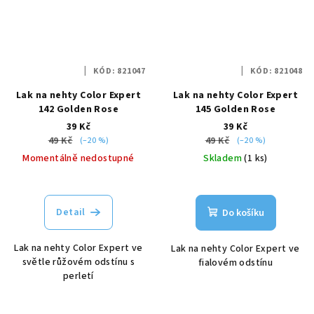
KÓD:
821047
KÓD:
821048
Lak na nehty Color Expert
Lak na nehty Color Expert
142 Golden Rose
145 Golden Rose
39 Kč
39 Kč
49 Kč
49 Kč
(–20 %)
(–20 %)
Momentálně nedostupné
Skladem
(1 ks)
Detail
Do košíku
Lak na nehty Color Expert ve
Lak na nehty Color Expert ve
světle růžovém odstínu s
fialovém odstínu
perletí