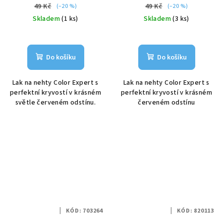
49 Kč
49 Kč
(–20 %)
(–20 %)
Skladem
(1 ks)
Skladem
(3 ks)
Do košíku
Do košíku
Lak na nehty Color Expert s
Lak na nehty Color Expert s
perfektní kryvostí v krásném
perfektní kryvostí v krásném
světle červeném odstínu.
červeném odstínu
KÓD:
703264
KÓD:
820113