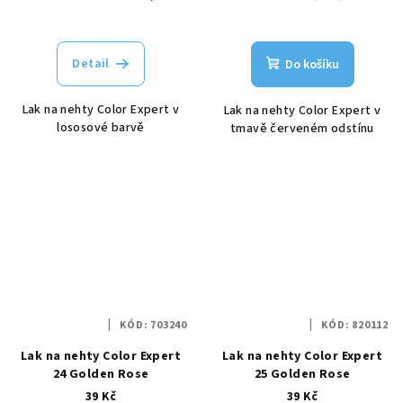
Detail
Do košíku
Lak na nehty Color Expert v
Lak na nehty Color Expert v
lososové barvě
tmavě červeném odstínu
KÓD:
703240
KÓD:
820112
Lak na nehty Color Expert
Lak na nehty Color Expert
24 Golden Rose
25 Golden Rose
39 Kč
39 Kč