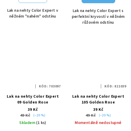
Lak na nehty Color Expert v
Lak na nehty Color Expert s
něžném "nahém" odstínu
perfektní kryvostí v něžném
růžovém odstínu
KÓD:
703097
KÓD:
821039
Lak na nehty Color Expert
Lak na nehty Color Expert
09 Golden Rose
105 Golden Rose
39 Kč
39 Kč
49 Kč
49 Kč
(–20 %)
(–20 %)
Skladem
(1 ks)
Momentálně nedostupné