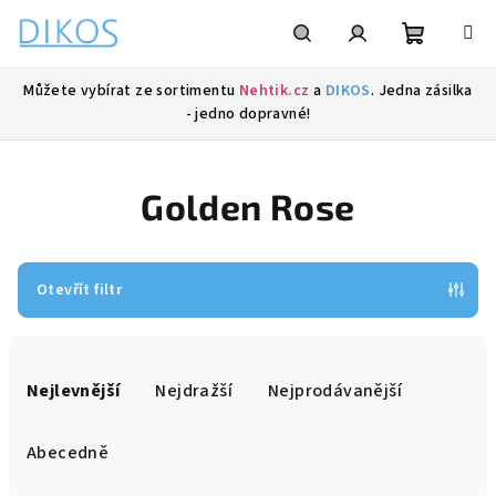
Přejít
na
obsah
Nákupní
Hledat
Přihlášení
Můžete vybírat ze sortimentu
Nehtik.cz
a
DIKOS
. Jedna zásilka
- jedno dopravné!
košík
Golden Rose
Otevřít filtr
Ř
a
Nejlevnější
Nejdražší
Nejprodávanější
z
e
Abecedně
n