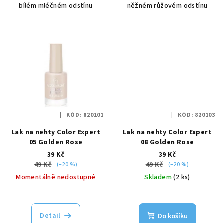
bílém mléčném odstínu
něžném růžovém odstínu
KÓD:
820101
KÓD:
820103
Lak na nehty Color Expert
Lak na nehty Color Expert
05 Golden Rose
08 Golden Rose
39 Kč
39 Kč
49 Kč
49 Kč
(–20 %)
(–20 %)
Momentálně nedostupné
Skladem
(2 ks)
Detail
Do košíku