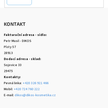
p
i
Z
s
á
u
p
KONTAKT
a
Fakturační adresa - sídlo:
t
Petr Musil - DIKOS
í
Písty 57
28913
Dodací adresa - sklad:
Sojovice 33
29475
Kontakty:
Pevná linka:
+420 326 921 466
Mobil:
+420 724 760 222
E-mail:
dikos@dikos-kosmetika.cz