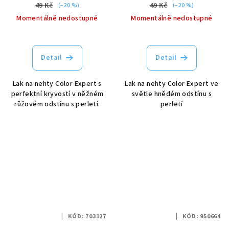
49 Kč
49 Kč
(–20 %)
(–20 %)
Momentálně nedostupné
Momentálně nedostupné
Detail
Detail
Lak na nehty Color Expert s
Lak na nehty Color Expert ve
perfektní kryvostí v něžném
světle hnědém odstínu s
růžovém odstínu s perletí.
perletí
KÓD:
703127
KÓD:
950664