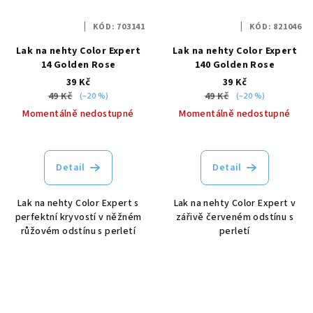
KÓD:
703141
KÓD:
821046
Lak na nehty Color Expert
Lak na nehty Color Expert
14 Golden Rose
140 Golden Rose
39 Kč
39 Kč
49 Kč
49 Kč
(–20 %)
(–20 %)
Momentálně nedostupné
Momentálně nedostupné
Detail
Detail
Lak na nehty Color Expert s
Lak na nehty Color Expert v
perfektní kryvostí v něžném
zářivě červeném odstínu s
růžovém odstínu s perletí
perletí