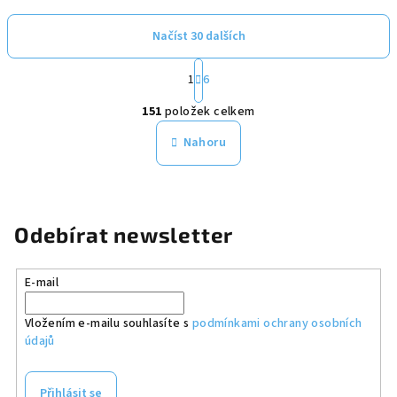
Načíst 30 dalších
S
1
6
t
O
r
151
položek celkem
á
v
n
l
Nahoru
k
á
o
d
v
a
á
n
c
Odebírat newsletter
í
í
p
r
E-mail
v
k
Vložením e-mailu souhlasíte s
podmínkami ochrany osobních
údajů
y
v
ý
Přihlásit se