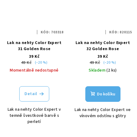
KÓD:
703318
KÓD:
820115
Lak na nehty Color Expert
Lak na nehty Color Expert
31 Golden Rose
32 Golden Rose
39 Kč
39 Kč
49 Kč
49 Kč
(–20 %)
(–20 %)
Momentálně nedostupné
Skladem
(2 ks)
Detail
Do košíku
Lak na nehty Color Expert v
Lak na nehty Color Expert ve
temně švestkové barvě s
vínovém odstínu s glitry
perletí