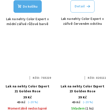
Detail
Do košíku
Lak na nehty Color Expert v
Lak na nehty Color Expert v
zářivě červeném odstínu
módní zářivé růžové barvě
KÓD:
703219
KÓD:
820111
Lak na nehty Color Expert
Lak na nehty Color Expert
21 Golden Rose
23 Golden Rose
39 Kč
39 Kč
49 Kč
49 Kč
(–20 %)
(–20 %)
Momentálně nedostupné
Skladem
(1 ks)