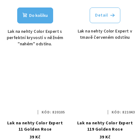
Detail
Do košíku
Lak na nehty Color Expert v
Lak na nehty Color Expert s
tmavě červeném odstínu
perfektní kryvostí v něžném
"nahém" odstínu.
KÓD:
820105
KÓD:
821043
Lak na nehty Color Expert
Lak na nehty Color Expert
11 Golden Rose
119 Golden Rose
39 Kč
39 Kč