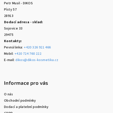
Petr Musil - DIKOS
í
Písty 57
28913
Dodací adresa - sklad:
Sojovice 33
29475
Kontakty:
Pevná linka:
+420 326 921 466
Mobil:
+420 724 760 222
E-mail:
dikos@dikos-kosmetika.cz
Informace pro vás
O nás
Obchodní podmínky
Dodací a platební podmínky