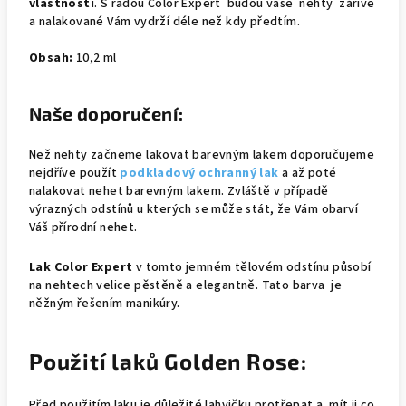
vlastnosti
. S řadou Color Expert budou vaše nehty zářivé
a nalakované Vám vydrží déle než kdy předtím.
Obsah:
10,2 ml
Naše doporučení:
Než nehty začneme lakovat barevným lakem doporučujeme
nejdříve použít
podkladový ochranný lak
a až poté
nalakovat nehet barevným lakem. Zvláště v případě
výrazných odstínů u kterých se může stát, že Vám obarví
Váš přírodní nehet.
Lak Color Expert
v tomto jemném tělovém odstínu působí
na nehtech velice pěstěně a elegantně. Tato barva je
něžným řešením manikúry.
Použití laků Golden Rose:
Před použitím laku je důležité lahvičku protřepat a mít ji co