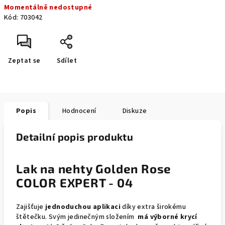
Momentálně nedostupné
cena:
Kód:
703042
Zeptat se
Sdílet
Popis
Hodnocení
Diskuze
Detailní popis produktu
Lak na nehty Golden Rose
COLOR EXPERT - 04
Zajišťuje
jednoduchou aplikaci
díky extra širokému
štětečku. Svým jedinečným složením
má výborné krycí