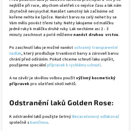
nejblíže při ruce, abychom ušetřeli co nejvíce času a lak nám
zbytečně nevysychal. Nanášet samotný lak začínáme od
kořene nehtu ke špičce. Nanést barvu na celý nehet by se
Vám mělo povést třemi tahy. Nehty lakujeme od malíčku
jedné ruky k malíčku druhé ruky. Lak necháme asi 2 - 3
minuty zaschnout a poté můžeme
nanést druhou vrstvu
.
Po zaschnutí laku je možné nanést
ochranný transparentní
nadlak
, který prodlužuje trvanlivost barvy a zároveň barvu
chrání před odíráním. Pokud chceme schnutí laku uspíšit,
použijeme speciální
přípravek k rychlému schnutí
.
A na závěr je skvělou volbou použít
výživný kosmetický
přípravek
pro ošetření okolí nehtů.
Odstranění laků Golden Rose:
K odstranění laků použijte šetrný
Bezacetonový odlakovač
společně s
buničinou
.