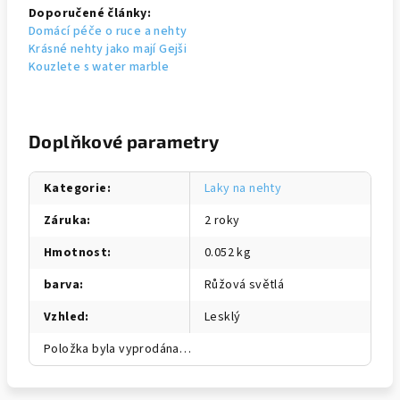
Doporučené články:
Domácí péče o ruce a nehty
Krásné nehty jako mají Gejši
Kouzlete s water marble
Doplňkové parametry
Kategorie
:
Laky na nehty
Záruka
:
2 roky
Hmotnost
:
0.052 kg
barva
:
Růžová světlá
Vzhled
:
Lesklý
Položka byla vyprodána…