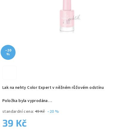
–20
%
Lak na nehty Color Expert v něžném růžovém odstínu
Položka byla vyprodána…
standardní cena:
49 Kč
–20 %
39 Kč
Měrná