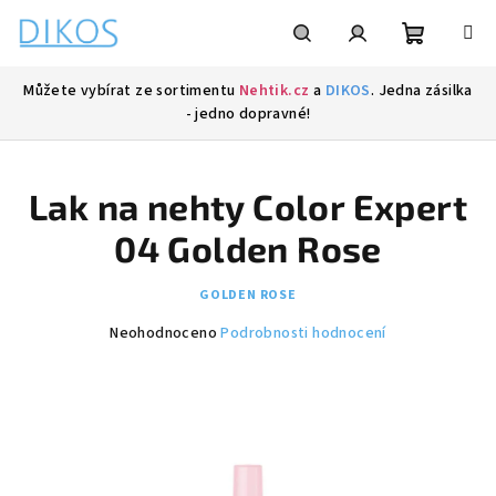
Přejít
na
obsah
Nákupní
Hledat
Přihlášení
Můžete vybírat ze sortimentu
Nehtik.cz
a
DIKOS
. Jedna zásilka
- jedno dopravné!
košík
Lak na nehty Color Expert
04 Golden Rose
GOLDEN ROSE
Průměrné
Neohodnoceno
Podrobnosti hodnocení
hodnocení
produktu
je
0,0
z
5
hvězdiček.