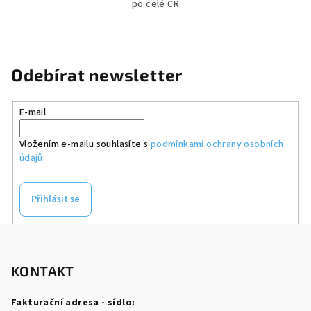
po celé ČR
Odebírat newsletter
E-mail
Vložením e-mailu souhlasíte s
podmínkami ochrany osobních
údajů
Přihlásit se
Z
á
p
KONTAKT
a
Fakturační adresa - sídlo:
t