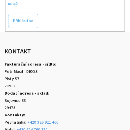
údajů
Přihlásit se
Z
á
p
KONTAKT
a
Fakturační adresa - sídlo:
t
Petr Musil - DIKOS
í
Písty 57
28913
Dodací adresa - sklad:
Sojovice 33
29475
Kontakty:
Pevná linka:
+420 326 921 466
Mobil:
+420 724 760 222