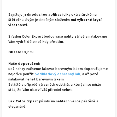
Zajišťuje
jednoduchou aplikaci
díky extra širokému
štětečku. Svým jedinečným složením
má výborné krycí
vlastnosti
.
S řadou Color Expert budou vaše nehty zářivé a nalakované
Vám vydrží déle než kdy předtím.
Obsah:
10,2 ml
Naše doporučení:
Než nehty začneme lakovat barevným lakem doporučujeme
nejdříve použít
podkladový ochranný lak
, a až poté
nalakovat nehet barevným lakem.
Zvláště v případě výrazných odstínů, u kterých se může
stát, že Vám obarví Váš přírodní nehet.
Lak Color Expert
působí na nehtech velice pěstěně a
elegantně.