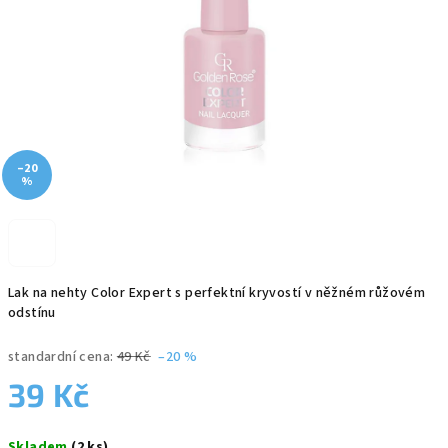
–20
%
Lak na nehty Color Expert s perfektní kryvostí v něžném růžovém
odstínu
standardní cena:
49 Kč
–20 %
39 Kč
Měrná
Skladem
(2 ks)