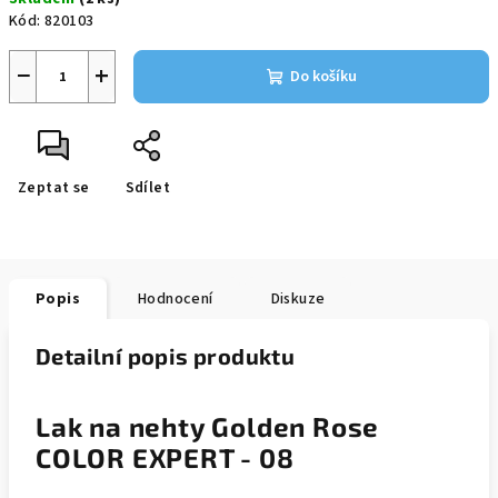
cena:
Kód:
820103
−
+
Do košíku
Zeptat se
Sdílet
Popis
Hodnocení
Diskuze
Detailní popis produktu
Lak na nehty Golden Rose
COLOR EXPERT - 08