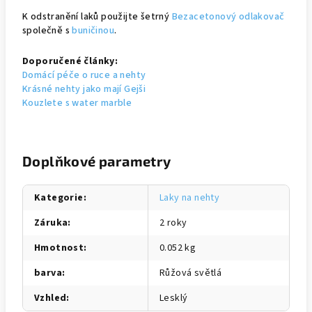
K odstranění laků použijte šetrný
Bezacetonový odlakovač
společně s
buničinou
.
Doporučené články:
Domácí péče o ruce a nehty
Krásné nehty jako mají Gejši
Kouzlete s water marble
Doplňkové parametry
Kategorie
:
Laky na nehty
Záruka
:
2 roky
Hmotnost
:
0.052 kg
barva
:
Růžová světlá
Vzhled
:
Lesklý