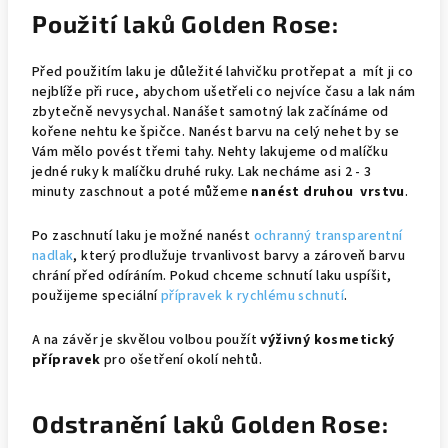
Použití laků Golden Rose:
Před použitím laku je důležité lahvičku protřepat a mít ji co
nejblíže při ruce, abychom ušetřeli co nejvíce času a lak nám
zbytečně nevysychal. Nanášet samotný lak začínáme od
kořene nehtu ke špičce. Nanést barvu na celý nehet by se
Vám mělo povést třemi tahy. Nehty lakujeme od malíčku
jedné ruky k malíčku druhé ruky. Lak necháme asi 2 - 3
minuty zaschnout a poté můžeme
nanést druhou vrstvu
.
Po zaschnutí laku je možné nanést
ochranný transparentní
nadlak
, který prodlužuje trvanlivost barvy a zároveň barvu
chrání před odíráním. Pokud chceme schnutí laku uspíšit,
použijeme speciální
přípravek k rychlému schnutí
.
A na závěr je skvělou volbou použít
výživný kosmetický
přípravek
pro ošetření okolí nehtů.
Odstranění laků Golden Rose: