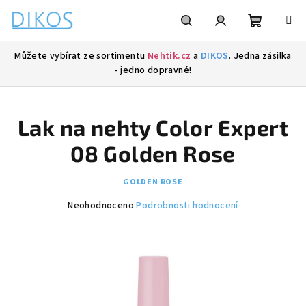
Přejít
na
obsah
Nákupní
Hledat
Přihlášení
Můžete vybírat ze sortimentu
Nehtik.cz
a
DIKOS
. Jedna zásilka
- jedno dopravné!
košík
Lak na nehty Color Expert
08 Golden Rose
GOLDEN ROSE
Průměrné
Neohodnoceno
Podrobnosti hodnocení
hodnocení
produktu
je
0,0
z
5
hvězdiček.