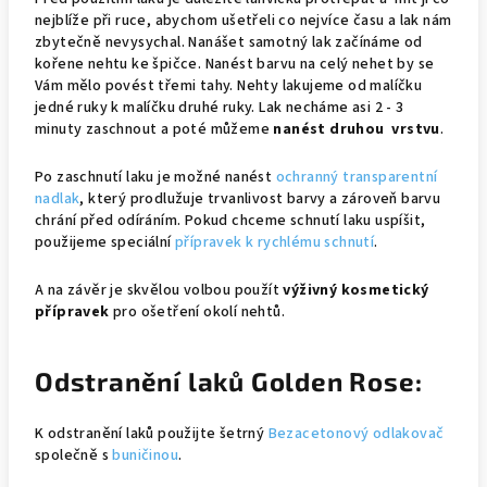
nejblíže při ruce, abychom ušetřeli co nejvíce času a lak nám
zbytečně nevysychal. Nanášet samotný lak začínáme od
kořene nehtu ke špičce. Nanést barvu na celý nehet by se
Vám mělo povést třemi tahy. Nehty lakujeme od malíčku
jedné ruky k malíčku druhé ruky. Lak necháme asi 2 - 3
minuty zaschnout a poté můžeme
nanést druhou vrstvu
.
Po zaschnutí laku je možné nanést
ochranný transparentní
nadlak
, který prodlužuje trvanlivost barvy a zároveň barvu
chrání před odíráním. Pokud chceme schnutí laku uspíšit,
použijeme speciální
přípravek k rychlému schnutí
.
A na závěr je skvělou volbou použít
výživný kosmetický
přípravek
pro ošetření okolí nehtů.
Odstranění laků Golden Rose:
K odstranění laků použijte šetrný
Bezacetonový odlakovač
společně s
buničinou
.