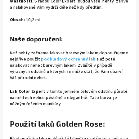
vlastnosti
. S řadou Color Expert budou vaše nehty zářivé
a nalakované Vám vydrží déle než kdy předtím.
Obsah:
10,2 ml
Naše doporučení:
Než nehty začneme lakovat barevným lakem doporučujeme
nejdříve použít
podkladový ochranný lak
a až poté
nalakovat nehet barevným lakem. Zvláště v případě
výrazných odstínů u kterých se může stát, že Vám obarví
Váš přírodní nehet.
Lak Color Expert
v tomto jemném tělovém odstínu působí
na nehtech velice pěstěně a elegantně. Tato barva je
něžným řešením manikúry.
Použití laků Golden Rose:
Před použitím laku je důležité lahvičku protřepat a mít ji co