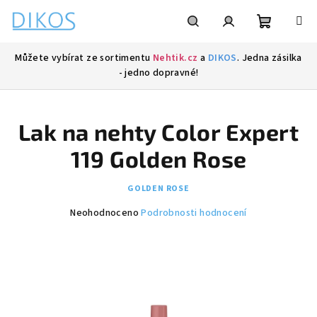
Přejít
na
obsah
Nákupní
Hledat
Přihlášení
Můžete vybírat ze sortimentu
Nehtik.cz
a
DIKOS
. Jedna zásilka
- jedno dopravné!
košík
Lak na nehty Color Expert
119 Golden Rose
GOLDEN ROSE
Průměrné
Neohodnoceno
Podrobnosti hodnocení
hodnocení
produktu
je
0,0
z
5
hvězdiček.