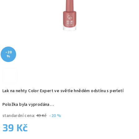
–20
%
Lak na nehty Color Expert ve světle hnědém odstínu s perletí
Položka byla vyprodána…
standardní cena:
49 Kč
–20 %
39 Kč
Měrná