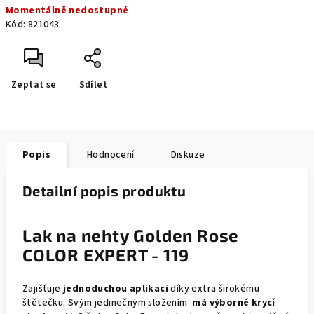
Momentálně nedostupné
cena:
Kód:
821043
Zeptat se
Sdílet
Popis
Hodnocení
Diskuze
Detailní popis produktu
Lak na nehty Golden Rose
COLOR EXPERT - 119
Zajišťuje
jednoduchou aplikaci
díky extra širokému
štětečku. Svým jedinečným složením
má výborné krycí