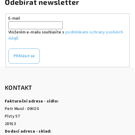
Odebírat newsletter
E-mail
Vložením e-mailu souhlasíte s
podmínkami ochrany osobních
údajů
Přihlásit se
Z
á
p
KONTAKT
a
Fakturační adresa - sídlo:
t
Petr Musil - DIKOS
í
Písty 57
28913
Dodací adresa - sklad: