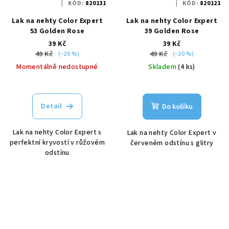
KÓD:
820131
KÓD:
820121
Lak na nehty Color Expert
Lak na nehty Color Expert
53 Golden Rose
39 Golden Rose
39 Kč
39 Kč
49 Kč
49 Kč
(–20 %)
(–20 %)
Momentálně nedostupné
Skladem
(4 ks)
Detail
Do košíku
Lak na nehty Color Expert s
Lak na nehty Color Expert v
perfektní kryvostí v růžovém
červeném odstínu s glitry
odstínu