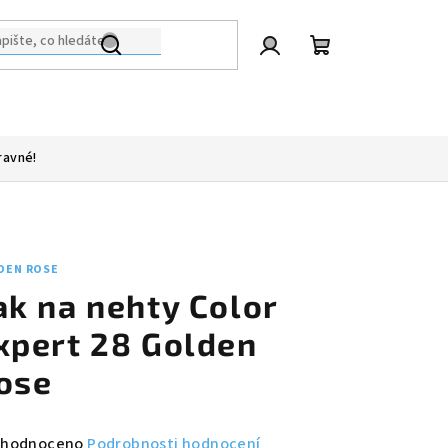
Přihlášení
Nákupní
košík
ravné!
DEN ROSE
ak na nehty Color
xpert 28 Golden
ose
měrné
hodnoceno
Podrobnosti hodnocení