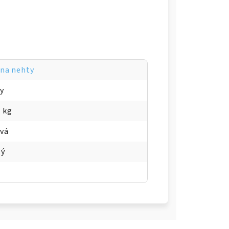
 na nehty
ky
2 kg
ová
lý