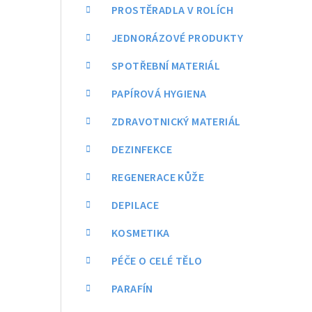
a
PROSTĚRADLA V ROLÍCH
n
JEDNORÁZOVÉ PRODUKTY
n
SPOTŘEBNÍ MATERIÁL
í
PAPÍROVÁ HYGIENA
p
ZDRAVOTNICKÝ MATERIÁL
a
DEZINFEKCE
n
REGENERACE KŮŽE
e
DEPILACE
l
KOSMETIKA
PÉČE O CELÉ TĚLO
PARAFÍN