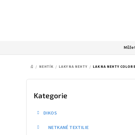
Přejít
na
obsah
Můžet
/
NEHTÍK
/
LAKY NA NEHTY
/
LAK NA NEHTY COLOR 
DOMŮ
P
o
Kategorie
Přeskočit
kategorie
s
DIKOS
t
NETKANÉ TEXTILIE
r