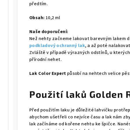
předtím.
Obsah:
10,2 ml
Naše doporučení:
Než nehty začneme lakovat barevným lakem d
podkladový ochranný lak
, a až poté nalakov
Zvláště v případě výrazných odstínů, u kterých
přírodní nehet.
Lak Color Expert
působí na nehtech velice pěs
Použití laků Golden 
Před použitím laku je důležité lahvičku protřepa
abychom ušetřeli co nejvíce času a lak nám z
lak začínáme od kořene nehtu ke špičce. Nanés