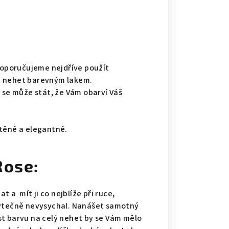
oporučujeme nejdříve použít
at nehet barevným lakem.
 se může stát, že Vám obarví Váš
těně a elegantně.
Rose:
t a mít ji co nejblíže při ruce,
bytečně nevysychal. Nanášet samotný
t barvu na celý nehet by se Vám mělo