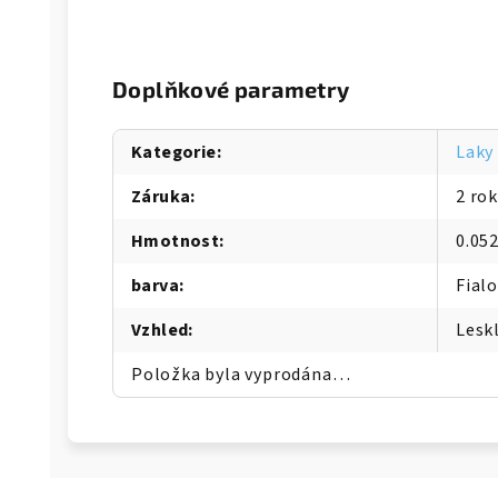
Doplňkové parametry
Kategorie
:
Laky
Záruka
:
2 ro
Hmotnost
:
0.05
barva
:
Fial
Vzhled
:
Lesk
Položka byla vyprodána…