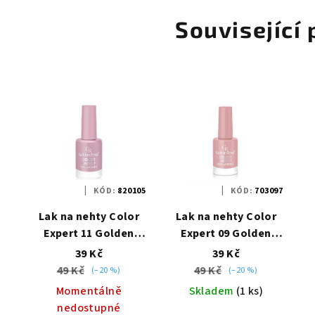
Související
KÓD:
820105
KÓD:
703097
Lak na nehty Color
Lak na nehty Color
Expert 11 Golden
Expert 09 Golden
Rose
Rose
39 Kč
39 Kč
49 Kč
49 Kč
(–20 %)
(–20 %)
Momentálně
Skladem
(1 ks)
nedostupné