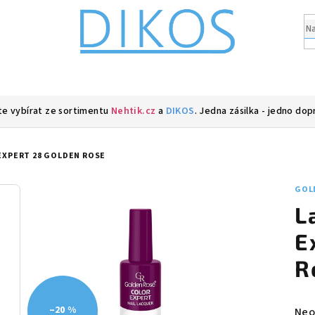
e vybírat ze sortimentu
Nehtik.cz
a
DIKOS
. Jedna zásilka - jedno dop
EXPERT 28 GOLDEN ROSE
GOL
L
E
R
–20 %
Prů
Neo