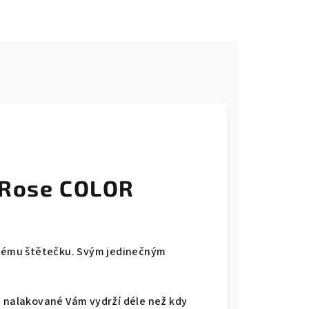
e
 Rose COLOR
okému štětečku. Svým jedinečným
a nalakované Vám vydrží déle než kdy