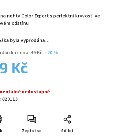
nocení
duktu
 na nehty Color Expert s perfektní kryvostí ve
lovém odstínu
ožka byla vyprodána…
zdiček.
ndardní cena:
49 Kč
–20 %
9 Kč
ná
a:
entálně nedostupné
:
820113
sk
Zeptat se
Sdílet