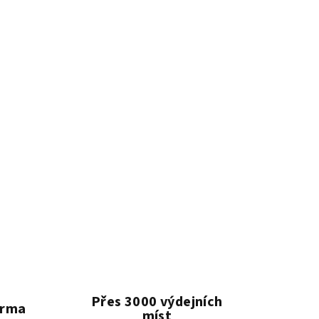
Přes 3000 výdejních
arma
míst