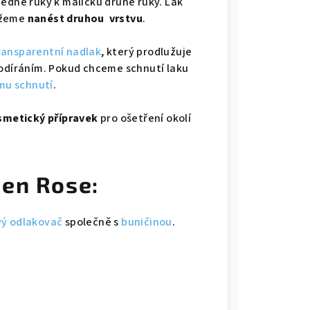
jedné ruky k malíčku druhé ruky. Lak
ůžeme
nanést druhou vrstvu
.
ransparentní nadlak
, který prodlužuje
 odíráním. Pokud chceme schnutí laku
mu schnutí
.
smetický přípravek
pro ošetření okolí
den Rose:
ý odlakovač
společně s
buničinou
.