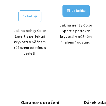
Do košíku
Detail
Lak na nehty Color
Lak na nehty Color
Expert s perfektní
Expert s perfektní
kryvostí v něžném
kryvostí v něžném
"nahém" odstínu.
růžovém odstínu s
perletí.
Garance doručení
Dárek zd