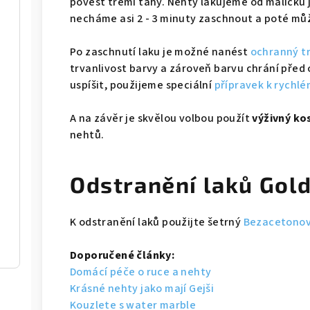
povést třemi tahy. Nehty lakujeme od malíčku 
necháme asi 2 - 3 minuty zaschnout a poté m
Po zaschnutí laku je možné nanést
ochranný t
trvanlivost barvy a zároveň barvu chrání před
uspíšit, použijeme speciální
přípravek k rychlé
A na závěr je skvělou volbou použít
výživný ko
nehtů.
Odstranění laků Gol
K odstranění laků použijte šetrný
Bezacetonov
Doporučené články:
Domácí péče o ruce a nehty
Krásné nehty jako mají Gejši
Kouzlete s water marble