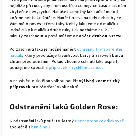
nejblíže při ruce, abychom ušetřeli co nejvíce času a lak nám
zbytečně nevysychal. Nanášet samotný lak začínáme od
kořene nehtu ke špičce. Nanést barvu na celý nehet by se
Vám mělo povést třemi tahy. Nehty lakujeme od malíčku
jedné ruky k malíčku druhé ruky. Lak necháme asi 2 - 3
minuty zaschnout a poté můžeme
nanést druhou vrstvu
.
Po zaschnutí laku je možné nanést
ochranný transparentní
nadlak
, který prodlužuje trvanlivost barvy a zároveň barvu
chrání před odíráním. Pokud chceme schnutí laku uspíšit,
použijeme speciální
přípravek k rychlému schnutí
.
A na závěr je skvělou volbou použít
výživný kosmetický
přípravek
pro ošetření okolí nehtů.
Odstranění laků Golden Rose:
K odstranění laků použijte šetrný
Bezacetonový odlakovač
společně s
buničinou
.