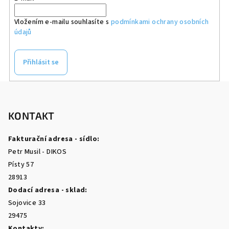
Vložením e-mailu souhlasíte s
podmínkami ochrany osobních
údajů
Přihlásit se
Z
á
p
KONTAKT
a
Fakturační adresa - sídlo:
t
Petr Musil - DIKOS
í
Písty 57
28913
Dodací adresa - sklad:
Sojovice 33
29475
Kontakty: