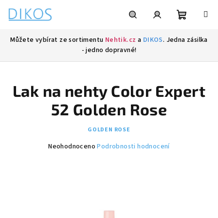
Přejít
na
obsah
Nákupní
Hledat
Přihlášení
Můžete vybírat ze sortimentu
Nehtik.cz
a
DIKOS
. Jedna zásilka
- jedno dopravné!
košík
Lak na nehty Color Expert
52 Golden Rose
GOLDEN ROSE
Průměrné
Neohodnoceno
Podrobnosti hodnocení
hodnocení
produktu
je
0,0
z
5
hvězdiček.