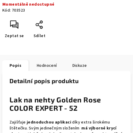
Momentálně nedostupné
cena:
Kód:
703523
Zeptat se
Sdílet
Popis
Hodnocení
Diskuze
Detailní popis produktu
Lak na nehty Golden Rose
COLOR EXPERT - 52
Zajišťuje
jednoduchou aplikaci
díky extra širokému
štětečku. Svým jedinečným složením
má výborné krycí