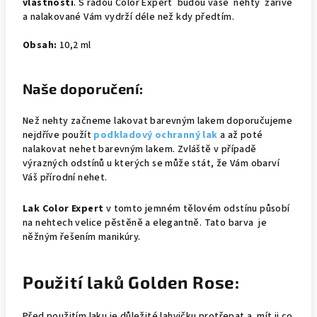
vlastnosti
. S řadou Color Expert budou vaše nehty zářivé
a nalakované Vám vydrží déle než kdy předtím.
Obsah:
10,2 ml
Naše doporučení:
Než nehty začneme lakovat barevným lakem doporučujeme
nejdříve použít
podkladový ochranný lak
a až poté
nalakovat nehet barevným lakem. Zvláště v případě
výrazných odstínů u kterých se může stát, že Vám obarví
Váš přírodní nehet.
Lak Color Expert
v tomto jemném tělovém odstínu působí
na nehtech velice pěstěně a elegantně. Tato barva je
něžným řešením manikúry.
Použití laků Golden Rose:
Před použitím laku je důležité lahvičku protřepat a mít ji co