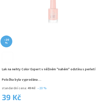
–20
%
Lak na nehty Color Expert v něžném "nahém" odstínu s perletí
Položka byla vyprodána…
standardní cena:
49 Kč
–20 %
39 Kč
Měrná