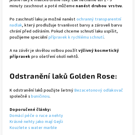
jedné ruky k malíčku druhé ruky. Lak necháme asi 2 - 3
minuty zaschnout a poté můžeme
nanést druhou vrstvu
.
Po zaschnutí laku je možné nanést
ochranný transparentní
nadlak
, který prodlužuje trvanlivost barvy a zároveň barvu
chrání před odíráním. Pokud chceme schnutí laku uspíšit,
použijeme speciální
přípravek k rychlému schnutí
.
A na závěr je skvělou volbou použít
výživný kosmetický
přípravek
pro ošetření okolí nehtů.
Odstranění laků Golden Rose:
K odstranění laků použijte šetrný
Bezacetonový odlakovač
společně s
buničinou
.
Doporučené články:
Domácí péče o ruce a nehty
Krásné nehty jako mají Gejši
Kouzlete s water marble