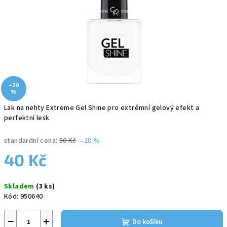
–20
%
Lak na nehty Extreme Gel Shine pro extrémní gelový efekt a
perfektní lesk
standardní cena:
50 Kč
–20 %
40 Kč
Měrná
Skladem
(3 ks)
cena:
Kód:
950640
−
+
Do košíku