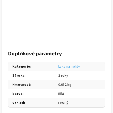
Doplňkové parametry
Kategorie
:
Laky na nehty
Záruka
:
2 roky
Hmotnost
:
0.052 kg
barva
:
Bílá
Vzhled
:
Lesklý