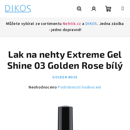
Přejít
na
obsah
Nákupní
Hledat
Přihlášení
Můžete vybírat ze sortimentu
Nehtik.cz
a
DIKOS
. Jedna zásilka
- jedno dopravné!
košík
Lak na nehty Extreme Gel
Shine 03 Golden Rose bílý
GOLDEN ROSE
Průměrné
Neohodnoceno
Podrobnosti hodnocení
hodnocení
produktu
je
0,0
z
5
hvězdiček.