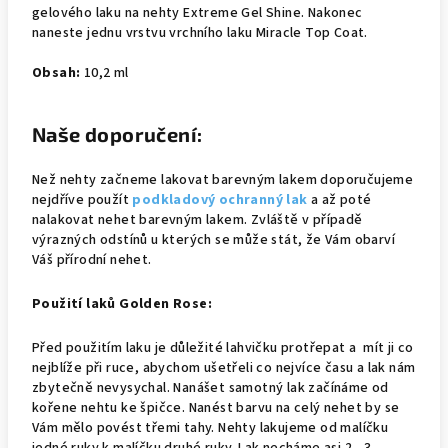
gelového laku na nehty Extreme Gel Shine. Nakonec
naneste jednu vrstvu vrchního laku Miracle Top Coat.
Obsah:
10,2 ml
Naše doporučení:
Než nehty začneme lakovat barevným lakem doporučujeme
nejdříve použít
podkladový ochranný lak
a až poté
nalakovat nehet barevným lakem. Zvláště v případě
výrazných odstínů u kterých se může stát, že Vám obarví
Váš přírodní nehet.
Použití laků Golden Rose:
Před použitím laku je důležité lahvičku protřepat a mít ji co
nejblíže při ruce, abychom ušetřeli co nejvíce času a lak nám
zbytečně nevysychal. Nanášet samotný lak začínáme od
kořene nehtu ke špičce. Nanést barvu na celý nehet by se
Vám mělo povést třemi tahy. Nehty lakujeme od malíčku