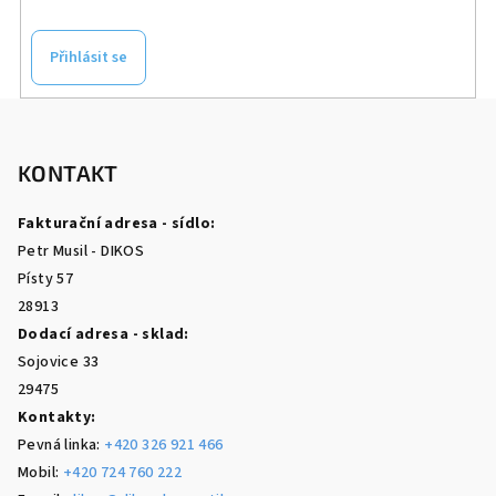
Přihlásit se
Z
á
p
KONTAKT
a
Fakturační adresa - sídlo:
t
Petr Musil - DIKOS
í
Písty 57
28913
Dodací adresa - sklad:
Sojovice 33
29475
Kontakty:
Pevná linka:
+420 326 921 466
Mobil:
+420 724 760 222