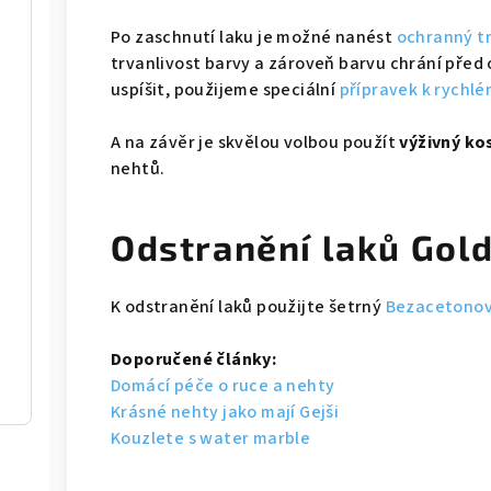
Po zaschnutí laku je možné nanést
ochranný t
trvanlivost barvy a zároveň barvu chrání před
uspíšit, použijeme speciální
přípravek k rychlé
A na závěr je skvělou volbou použít
výživný ko
nehtů.
Odstranění laků Gol
K odstranění laků použijte šetrný
Bezacetonov
Doporučené články:
Domácí péče o ruce a nehty
Krásné nehty jako mají Gejši
Kouzlete s water marble