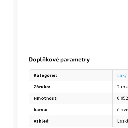
Doplňkové parametry
Kategorie
:
Laky
Záruka
:
2 ro
Hmotnost
:
0.05
barva
:
červ
Vzhled
:
Lesk