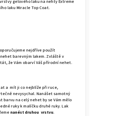
 vrstvy gelového laku na nehty Extreme
ího laku Miracle Top Coat.
oporučujeme nejdříve použít
 nehet barevným lakem. Zvláště v
tát, že Vám obarví Váš přírodní nehet.
t a mít ji co nejblíže při ruce,
bytečně nevysychal. Nanášet samotný
t barvu na celý nehet by se Vám mělo
jedné ruky k malíčku druhé ruky. Lak
ůžeme
nanést druhou vrstvu
.