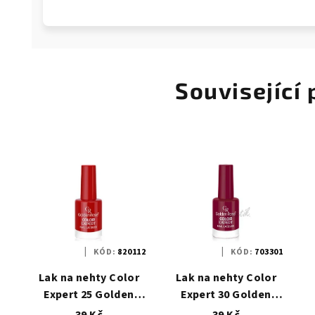
Související
KÓD:
820112
KÓD:
703301
Lak na nehty Color
Lak na nehty Color
Expert 25 Golden
Expert 30 Golden
Rose
Rose
39 Kč
39 Kč