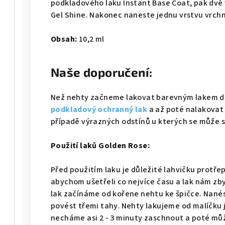
podkladového laku Instant Base Coat, pak dvě
Gel Shine. Nakonec naneste jednu vrstvu vrchn
Obsah:
10,2 ml
Naše doporučení:
Než nehty začneme lakovat barevným lakem d
podkladový ochranný lak
a až poté nalakovat
případě výrazných odstínů u kterých se může s
Použití laků Golden Rose:
Před použitím laku je důležité lahvičku protřepa
abychom ušetřeli co nejvíce času a lak nám z
lak začínáme od kořene nehtu ke špičce. Nanés
povést třemi tahy. Nehty lakujeme od malíčku 
necháme asi 2 - 3 minuty zaschnout a poté m