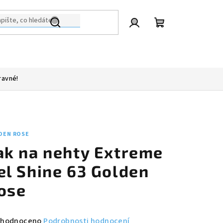
Přihlášení
Nákupní
košík
ravné!
DEN ROSE
ak na nehty Extreme
el Shine 63 Golden
ose
měrné
hodnoceno
Podrobnosti hodnocení