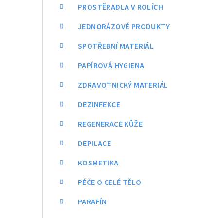
a
PROSTĚRADLA V ROLÍCH
n
JEDNORÁZOVÉ PRODUKTY
n
SPOTŘEBNÍ MATERIÁL
í
PAPÍROVÁ HYGIENA
p
ZDRAVOTNICKÝ MATERIÁL
a
DEZINFEKCE
n
REGENERACE KŮŽE
e
DEPILACE
l
KOSMETIKA
PÉČE O CELÉ TĚLO
PARAFÍN