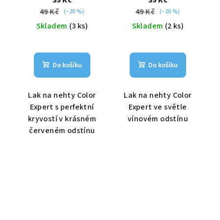
49 Kč
49 Kč
(–20 %)
(–20 %)
Skladem
(3 ks)
Skladem
(2 ks)
Do košíku
Do košíku
Lak na nehty Color
Lak na nehty Color
Expert s perfektní
Expert ve světle
kryvostí v krásném
vínovém odstínu
červeném odstínu