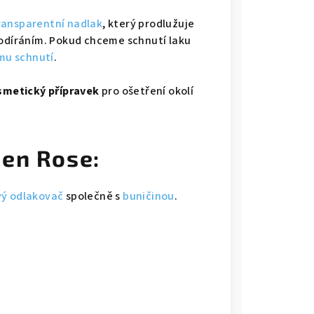
ransparentní nadlak
, který prodlužuje
 odíráním. Pokud chceme schnutí laku
mu schnutí
.
smetický přípravek
pro ošetření okolí
den Rose:
ý odlakovač
společně s
buničinou
.