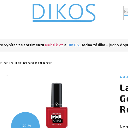
e vybírat ze sortimentu
Nehtik.cz
a
DIKOS
. Jedna zásilka - jedno dop
E GEL SHINE 63 GOLDEN ROSE
GOL
L
G
R
–20 %
Prů
Neo