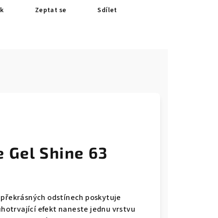
sk
Zeptat se
Sdílet
e
 Gel Shine 63
a překrásných odstínech poskytuje
uhotrvající efekt naneste jednu vrstvu