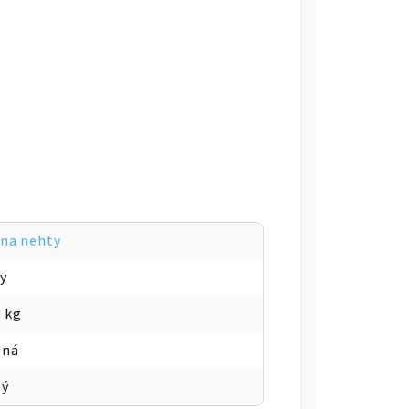
 na nehty
ky
2 kg
ená
lý