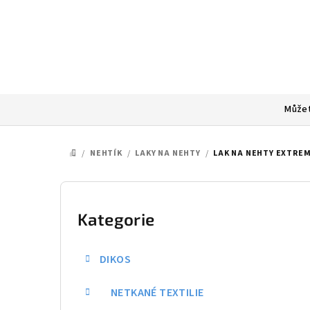
Přejít
na
obsah
Můžet
/
NEHTÍK
/
LAKY NA NEHTY
/
LAK NA NEHTY EXTREM
DOMŮ
P
o
Kategorie
Přeskočit
kategorie
s
DIKOS
t
NETKANÉ TEXTILIE
r