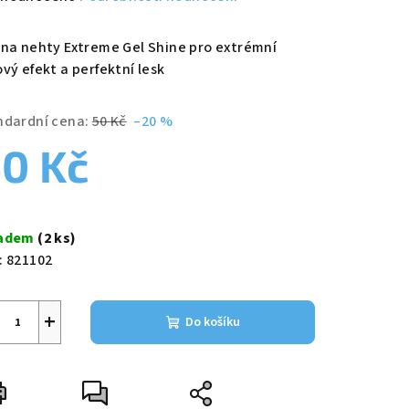
nocení
duktu
 na nehty Extreme Gel Shine pro extrémní
vý efekt a perfektní lesk
ndardní cena:
50 Kč
–20 %
zdiček.
0 Kč
ná
a:
ladem
(2 ks)
:
821102
+
Do košíku