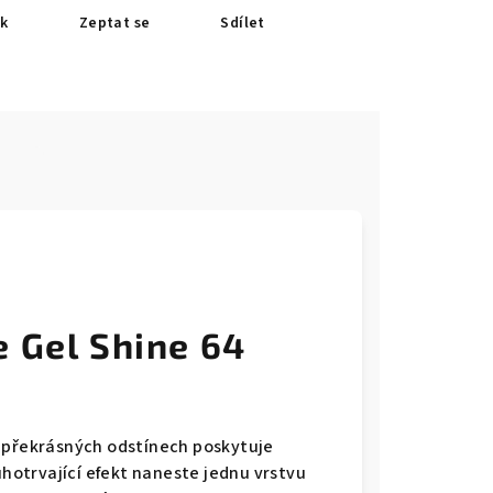
sk
Zeptat se
Sdílet
e
 Gel Shine 64
a překrásných odstínech poskytuje
uhotrvající efekt naneste jednu vrstvu