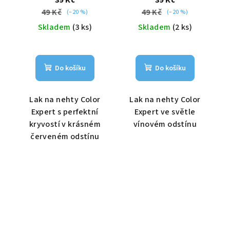
49 Kč
49 Kč
(–20 %)
(–20 %)
Skladem
(3 ks)
Skladem
(2 ks)
Do košíku
Do košíku
Lak na nehty Color
Lak na nehty Color
Expert s perfektní
Expert ve světle
kryvostí v krásném
vínovém odstínu
červeném odstínu