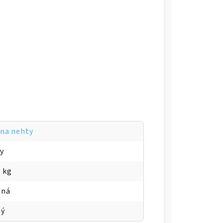
 na nehty
ky
2 kg
ená
lý