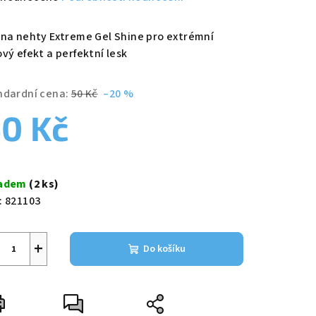
nocení
duktu
 na nehty Extreme Gel Shine pro extrémní
vý efekt a perfektní lesk
ndardní cena:
50 Kč
–20 %
zdiček.
0 Kč
ná
a:
ladem
(2 ks)
:
821103
+
Do košíku