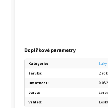
Doplňkové parametry
Kategorie
:
Laky
Záruka
:
2 ro
Hmotnost
:
0.05
barva
:
červ
Vzhled
:
Lesk