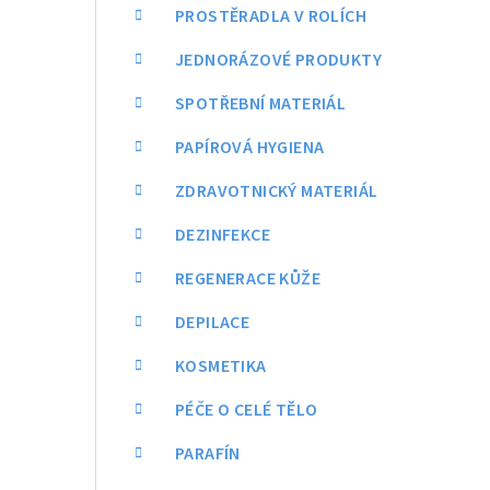
a
PROSTĚRADLA V ROLÍCH
n
JEDNORÁZOVÉ PRODUKTY
n
SPOTŘEBNÍ MATERIÁL
í
PAPÍROVÁ HYGIENA
p
ZDRAVOTNICKÝ MATERIÁL
a
DEZINFEKCE
n
REGENERACE KŮŽE
e
DEPILACE
l
KOSMETIKA
PÉČE O CELÉ TĚLO
PARAFÍN