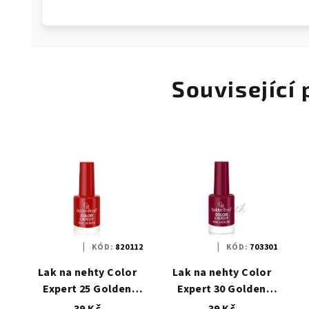
Související
KÓD:
820112
KÓD:
703301
Lak na nehty Color
Lak na nehty Color
Expert 25 Golden
Expert 30 Golden
Rose
Rose
39 Kč
39 Kč