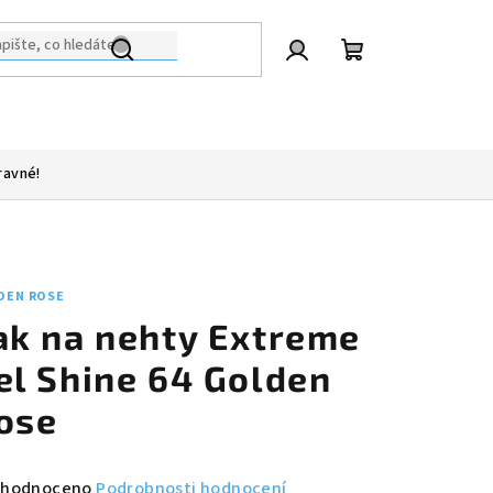
Přihlášení
Nákupní
košík
ravné!
DEN ROSE
ak na nehty Extreme
el Shine 64 Golden
ose
měrné
hodnoceno
Podrobnosti hodnocení