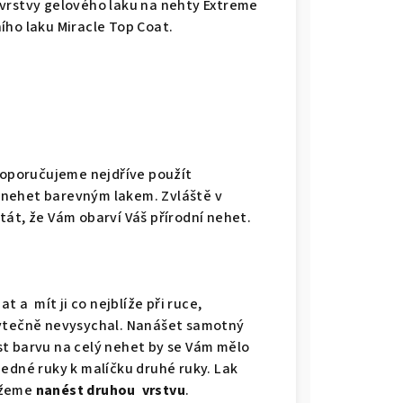
 vrstvy gelového laku na nehty Extreme
ího laku Miracle Top Coat.
oporučujeme nejdříve použít
 nehet barevným lakem. Zvláště v
tát, že Vám obarví Váš přírodní nehet.
t a mít ji co nejblíže při ruce,
bytečně nevysychal. Nanášet samotný
t barvu na celý nehet by se Vám mělo
jedné ruky k malíčku druhé ruky. Lak
ůžeme
nanést druhou vrstvu
.