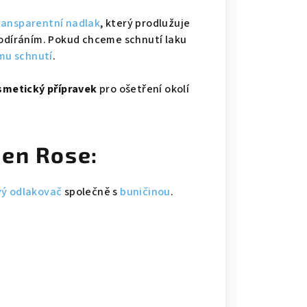
ransparentní nadlak
, který prodlužuje
 odíráním. Pokud chceme schnutí laku
mu schnutí
.
smetický přípravek
pro ošetření okolí
den Rose:
ý odlakovač
společně s
buničinou
.