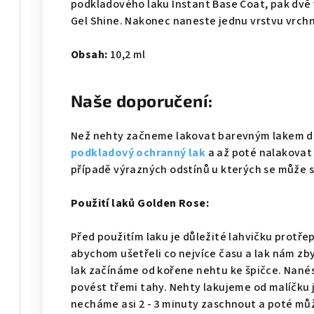
podkladového laku Instant Base Coat, pak dvě
Gel Shine. Nakonec naneste jednu vrstvu vrchn
Obsah:
10,2 ml
Naše doporučení:
Než nehty začneme lakovat barevným lakem d
podkladový ochranný lak
a až poté nalakovat
případě výrazných odstínů u kterých se může s
Použití laků Golden Rose:
Před použitím laku je důležité lahvičku protřepa
abychom ušetřeli co nejvíce času a lak nám z
lak začínáme od kořene nehtu ke špičce. Nanés
povést třemi tahy. Nehty lakujeme od malíčku 
necháme asi 2 - 3 minuty zaschnout a poté m