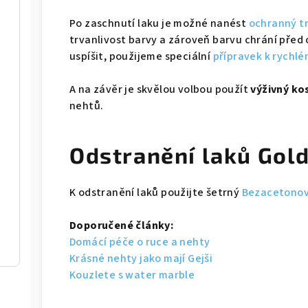
Po zaschnutí laku je možné nanést
ochranný t
trvanlivost barvy a zároveň barvu chrání před
uspíšit, použijeme speciální
přípravek k rychlé
A na závěr je skvělou volbou použít
výživný ko
nehtů.
Odstranění laků Gol
K odstranění laků použijte šetrný
Bezacetonov
Doporučené články:
Domácí péče o ruce a nehty
Krásné nehty jako mají Gejši
Kouzlete s water marble