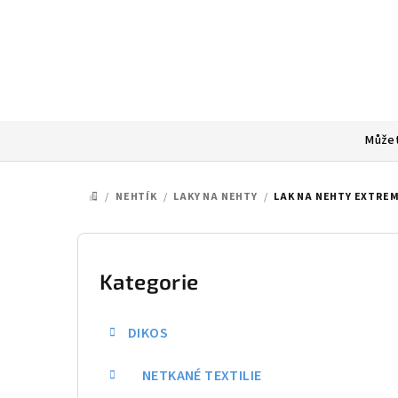
Přejít
na
obsah
Můžet
/
NEHTÍK
/
LAKY NA NEHTY
/
LAK NA NEHTY EXTREM
DOMŮ
P
o
Kategorie
Přeskočit
kategorie
s
DIKOS
t
NETKANÉ TEXTILIE
r