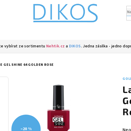
e vybírat ze sortimentu
Nehtik.cz
a
DIKOS
. Jedna zásilka - jedno dop
E GEL SHINE 64 GOLDEN ROSE
GOL
L
G
R
–20 %
Prů
Neo