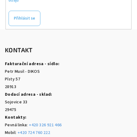
údajů
Přihlásit se
Z
á
p
KONTAKT
a
Fakturační adresa - sídlo:
t
Petr Musil - DIKOS
í
Písty 57
28913
Dodací adresa - sklad:
Sojovice 33
29475
Kontakty:
Pevná linka:
+420 326 921 466
Mobil:
+420 724 760 222