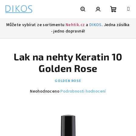
Přejít
na
obsah
Nákupní
Hledat
Přihlášení
Můžete vybírat ze sortimentu
Nehtik.cz
a
DIKOS
. Jedna zásilka
- jedno dopravné!
košík
Lak na nehty Keratin 10
Golden Rose
GOLDEN ROSE
Průměrné
Neohodnoceno
Podrobnosti hodnocení
hodnocení
produktu
je
0,0
z
5
hvězdiček.