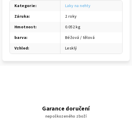
Kategorie
:
Laky na nehty
Záruka
:
2 roky
Hmotnost
:
0.052 kg
barva
:
Béžová / tělová
Vzhled
:
Lesklý
Garance doručení
nepoškozeného zboží