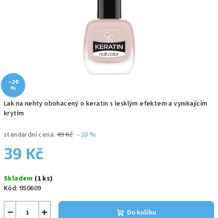
–20
%
Lak na nehty obohacený o keratin s lesklým efektem a vynikajícím
krytím
standardní cena:
49 Kč
–20 %
39 Kč
Měrná
Skladem
(1 ks)
cena:
Kód:
950609
−
+
Do košíku