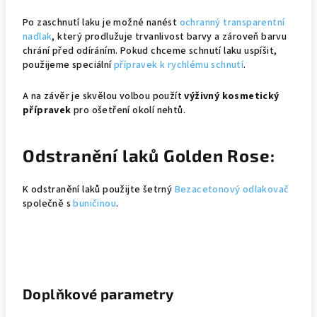
Po zaschnutí laku je možné nanést
ochranný transparentní
nadlak
, který prodlužuje trvanlivost barvy a zároveň barvu
chrání před odíráním. Pokud chceme schnutí laku uspíšit,
použijeme speciální
přípravek k rychlému schnutí
.
A na závěr je skvělou volbou použít
výživný kosmetický
přípravek
pro ošetření okolí nehtů.
Odstranění laků Golden Rose:
K odstranění laků použijte šetrný
Bezacetonový odlakovač
společně s
buničinou
.
Doplňkové parametry