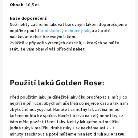
Obsah:
10,5 ml
Naše doporučení:
Než nehty začneme lakovat barevným lakem doporučujeme
nejdříve použít
podkladový ochranný lak
, a až poté
nalakovat nehet barevným lakem.
Zvláště v případě výrazných odstínů, u kterých se může
stát, že Vám obarví Váš přírodní nehet.
Použití laků Golden Rose:
Před použitím laku je důležité lahvičku protřepat a mít ji co
nejblíže při ruce, abychom ušetřeli co nejvíce času a lak nám
zbytečně nevysychal. Nanášet samotný lak začínáme od
kořene nehtu ke špičce. Nanést barvu na celý nehet by se
Vám mělo povést třemi tahy. Nehty lakujeme od malíčku
jedné ruky k malíčku druhé ruky. Lak necháme asi 2 - 3
minuty zaschnout a poté můžeme
nanést druhou vrstvu
.