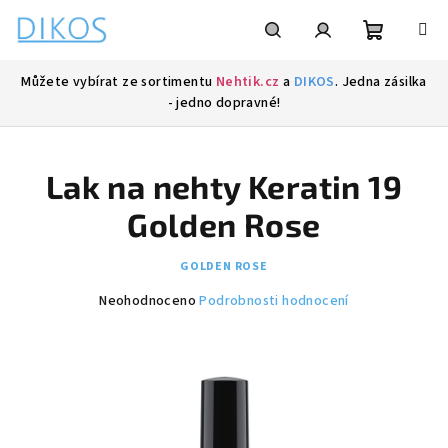
Přejít
na
obsah
Nákupní
Hledat
Přihlášení
Můžete vybírat ze sortimentu
Nehtik.cz
a
DIKOS
. Jedna zásilka
- jedno dopravné!
košík
Lak na nehty Keratin 19
Golden Rose
GOLDEN ROSE
Průměrné
Neohodnoceno
Podrobnosti hodnocení
hodnocení
produktu
je
0,0
z
5
hvězdiček.