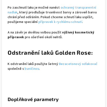
Po zaschnutí laku je možné nanést
ochranný transparentní
nadlak
, který prodlužuje trvanlivost barvy a zároveň barvu
chrání před odíráním. Pokud chceme schnutí laku uspíšit,
použijeme speciální
přípravek k rychlému schnutí
.
A na závěr je skvělou volbou použít
výživný kosmetický
přípravek
pro ošetření okolí nehtů.
Odstranění laků Golden Rose:
K odstranění laků použijte šetrný
Bezacetonový odlakovač
společně s
buničinou
.
Doplňkové parametry