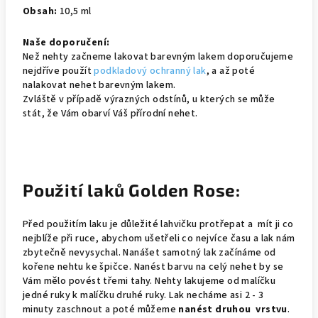
Obsah:
10,5 ml
Naše doporučení:
Než nehty začneme lakovat barevným lakem doporučujeme
nejdříve použít
podkladový ochranný lak
, a až poté
nalakovat nehet barevným lakem.
Zvláště v případě výrazných odstínů, u kterých se může
stát, že Vám obarví Váš přírodní nehet.
Použití laků Golden Rose:
Před použitím laku je důležité lahvičku protřepat a mít ji co
nejblíže při ruce, abychom ušetřeli co nejvíce času a lak nám
zbytečně nevysychal. Nanášet samotný lak začínáme od
kořene nehtu ke špičce. Nanést barvu na celý nehet by se
Vám mělo povést třemi tahy. Nehty lakujeme od malíčku
jedné ruky k malíčku druhé ruky. Lak necháme asi 2 - 3
minuty zaschnout a poté můžeme
nanést druhou vrstvu
.