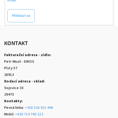
údajů
Přihlásit se
Z
á
p
KONTAKT
a
Fakturační adresa - sídlo:
t
Petr Musil - DIKOS
í
Písty 57
28913
Dodací adresa - sklad:
Sojovice 33
29475
Kontakty:
Pevná linka:
+420 326 921 466
Mobil:
+420 724 760 222