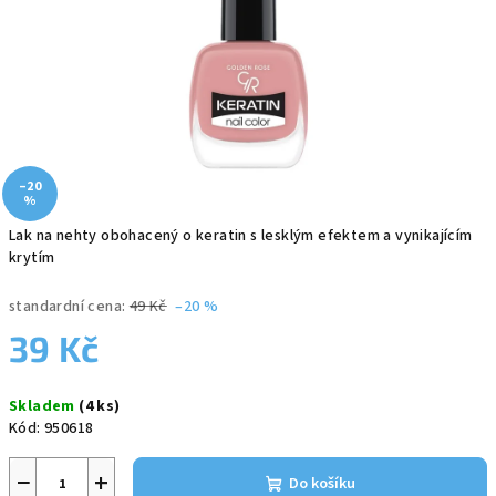
–20
%
Lak na nehty obohacený o keratin s lesklým efektem a vynikajícím
krytím
standardní cena:
49 Kč
–20 %
39 Kč
Měrná
Skladem
(4 ks)
cena:
Kód:
950618
−
+
Do košíku