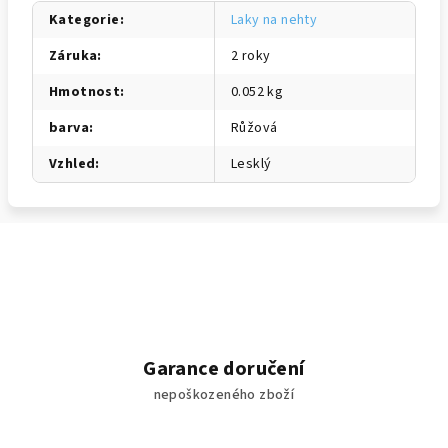
Kategorie
:
Laky na nehty
Záruka
:
2 roky
Hmotnost
:
0.052 kg
barva
:
Růžová
Vzhled
:
Lesklý
Garance doručení
nepoškozeného zboží