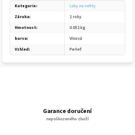
Kategorie
:
Laky na nehty
Záruka
:
2 roky
Hmotnost
:
0.052 kg
barva
:
Vínová
Vzhled
:
Perleť
Garance doručení
nepoškozeného zboží