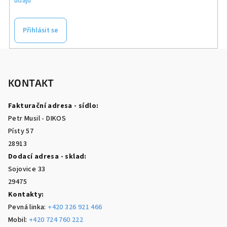
údajů
Přihlásit se
Z
á
p
KONTAKT
a
Fakturační adresa - sídlo:
t
Petr Musil - DIKOS
í
Písty 57
28913
Dodací adresa - sklad:
Sojovice 33
29475
Kontakty:
Pevná linka:
+420 326 921 466
Mobil:
+420 724 760 222