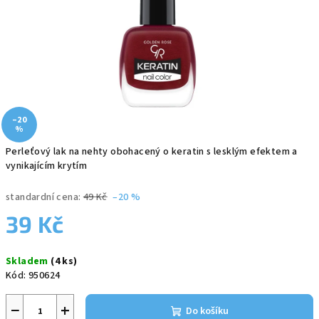
–20
%
Perleťový lak na nehty obohacený o keratin s lesklým efektem a
vynikajícím krytím
standardní cena:
49 Kč
–20 %
39 Kč
Měrná
Skladem
(4 ks)
cena:
Kód:
950624
−
+
Do košíku