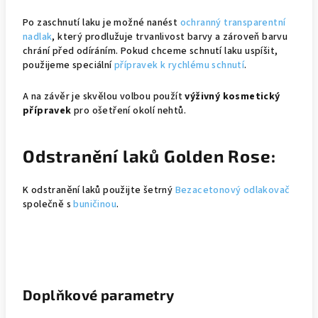
Po zaschnutí laku je možné nanést
ochranný transparentní
nadlak
, který prodlužuje trvanlivost barvy a zároveň barvu
chrání před odíráním. Pokud chceme schnutí laku uspíšit,
použijeme speciální
přípravek k rychlému schnutí
.
A na závěr je skvělou volbou použít
výživný kosmetický
přípravek
pro ošetření okolí nehtů.
Odstranění laků Golden Rose:
K odstranění laků použijte šetrný
Bezacetonový odlakovač
společně s
buničinou
.
Doplňkové parametry