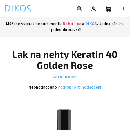
Přejít
na
obsah
Nákupní
Hledat
Přihlášení
Můžete vybírat ze sortimentu
Nehtik.cz
a
DIKOS
. Jedna zásilka
- jedno dopravné!
košík
Lak na nehty Keratin 40
Golden Rose
GOLDEN ROSE
Průměrné
Neohodnoceno
Podrobnosti hodnocení
hodnocení
produktu
je
0,0
z
5
hvězdiček.