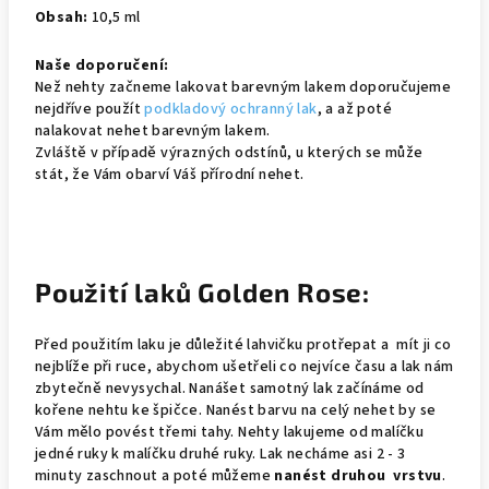
Obsah:
10,5 ml
Naše doporučení:
Než nehty začneme lakovat barevným lakem doporučujeme
nejdříve použít
podkladový ochranný lak
, a až poté
nalakovat nehet barevným lakem.
Zvláště v případě výrazných odstínů, u kterých se může
stát, že Vám obarví Váš přírodní nehet.
Použití laků Golden Rose:
Před použitím laku je důležité lahvičku protřepat a mít ji co
nejblíže při ruce, abychom ušetřeli co nejvíce času a lak nám
zbytečně nevysychal. Nanášet samotný lak začínáme od
kořene nehtu ke špičce. Nanést barvu na celý nehet by se
Vám mělo povést třemi tahy. Nehty lakujeme od malíčku
jedné ruky k malíčku druhé ruky. Lak necháme asi 2 - 3
minuty zaschnout a poté můžeme
nanést druhou vrstvu
.