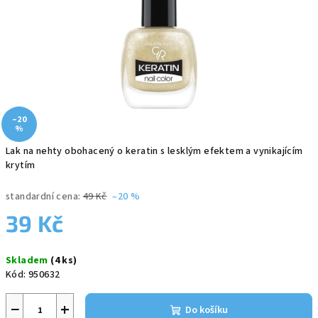
–20
%
Lak na nehty obohacený o keratin s lesklým efektem a vynikajícím
krytím
standardní cena:
49 Kč
–20 %
39 Kč
Měrná
Skladem
(4 ks)
cena:
Kód:
950632
−
+
Do košíku