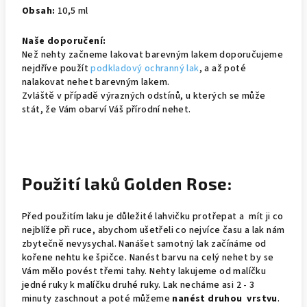
Obsah:
10,5 ml
Naše doporučení:
Než nehty začneme lakovat barevným lakem doporučujeme
nejdříve použít
podkladový ochranný lak
, a až poté
nalakovat nehet barevným lakem.
Zvláště v případě výrazných odstínů, u kterých se může
stát, že Vám obarví Váš přírodní nehet.
Použití laků Golden Rose:
Před použitím laku je důležité lahvičku protřepat a mít ji co
nejblíže při ruce, abychom ušetřeli co nejvíce času a lak nám
zbytečně nevysychal. Nanášet samotný lak začínáme od
kořene nehtu ke špičce. Nanést barvu na celý nehet by se
Vám mělo povést třemi tahy. Nehty lakujeme od malíčku
jedné ruky k malíčku druhé ruky. Lak necháme asi 2 - 3
minuty zaschnout a poté můžeme
nanést druhou vrstvu
.