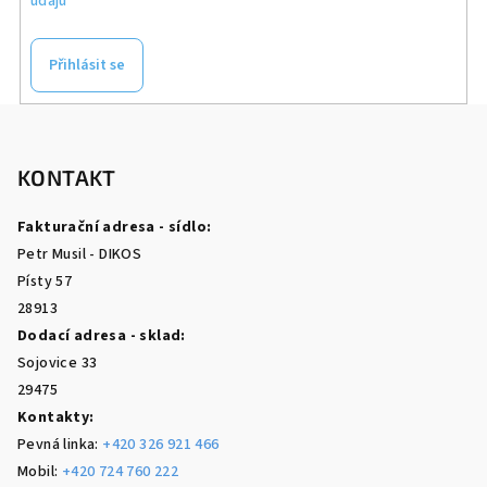
údajů
Přihlásit se
Z
á
p
KONTAKT
a
Fakturační adresa - sídlo:
t
Petr Musil - DIKOS
í
Písty 57
28913
Dodací adresa - sklad:
Sojovice 33
29475
Kontakty:
Pevná linka:
+420 326 921 466
Mobil:
+420 724 760 222