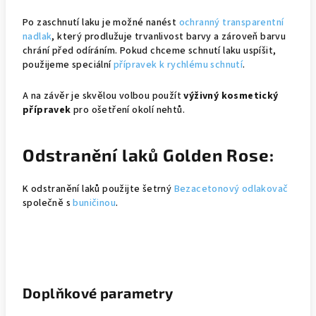
Po zaschnutí laku je možné nanést
ochranný transparentní
nadlak
, který prodlužuje trvanlivost barvy a zároveň barvu
chrání před odíráním. Pokud chceme schnutí laku uspíšit,
použijeme speciální
přípravek k rychlému schnutí
.
A na závěr je skvělou volbou použít
výživný kosmetický
přípravek
pro ošetření okolí nehtů.
Odstranění laků Golden Rose:
K odstranění laků použijte šetrný
Bezacetonový odlakovač
společně s
buničinou
.
Doplňkové parametry