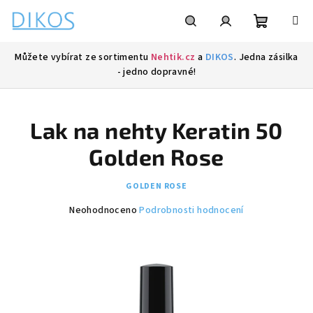
Přejít
na
obsah
Nákupní
Hledat
Přihlášení
Můžete vybírat ze sortimentu
Nehtik.cz
a
DIKOS
. Jedna zásilka
- jedno dopravné!
košík
Lak na nehty Keratin 50
Golden Rose
GOLDEN ROSE
Průměrné
Neohodnoceno
Podrobnosti hodnocení
hodnocení
produktu
je
0,0
z
5
hvězdiček.