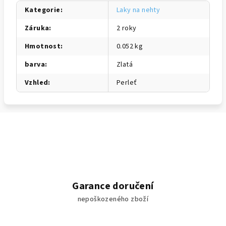
Kategorie
:
Laky na nehty
Záruka
:
2 roky
Hmotnost
:
0.052 kg
barva
:
Zlatá
Vzhled
:
Perleť
Garance doručení
nepoškozeného zboží